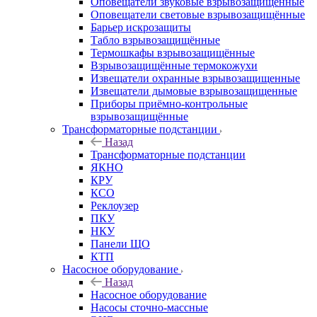
Оповещатели звуковые взрывозащищённые
Оповещатели световые взрывозащищённые
Барьер искрозащиты
Табло взрывозащищённые
Термошкафы взрывозащищённые
Взрывозащищённые термокожухи
Извещатели охранные взрывозащищенные
Извещатели дымовые взрывозащищенные
Приборы приёмно-контрольные
взрывозащищённые
Трансформаторные подстанции
Назад
Трансформаторные подстанции
ЯКНО
КРУ
КСО
Реклоузер
ПКУ
НКУ
Панели ЩО
КТП
Насосное оборудование
Назад
Насосное оборудование
Насосы сточно-массные