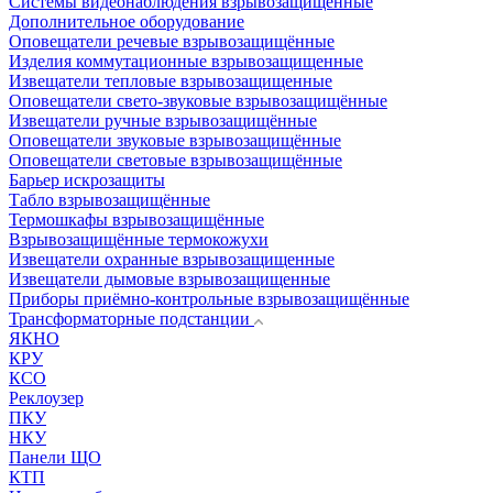
Системы видеонаблюдения взрывозащищенные
Дополнительное оборудование
Оповещатели речевые взрывозащищённые
Изделия коммутационные взрывозащищенные
Извещатели тепловые взрывозащищенные
Оповещатели свето-звуковые взрывозащищённые
Извещатели ручные взрывозащищённые
Оповещатели звуковые взрывозащищённые
Оповещатели световые взрывозащищённые
Барьер искрозащиты
Табло взрывозащищённые
Термошкафы взрывозащищённые
Взрывозащищённые термокожухи
Извещатели охранные взрывозащищенные
Извещатели дымовые взрывозащищенные
Приборы приёмно-контрольные взрывозащищённые
Трансформаторные подстанции
ЯКНО
КРУ
КСО
Реклоузер
ПКУ
НКУ
Панели ЩО
КТП