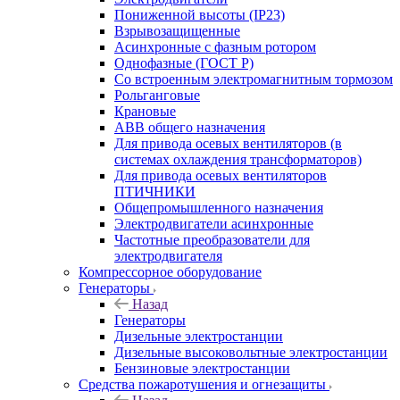
Пониженной высоты (IP23)
Взрывозащищенные
Асинхронные с фазным ротором
Однофазные (ГОСТ Р)
Со встроенным электромагнитным тормозом
Рольганговые
Крановые
АВВ общего назначения
Для привода осевых вентиляторов (в
системах охлаждения трансформаторов)
Для привода осевых вентиляторов
ПТИЧНИКИ
Общепромышленного назначения
Электродвигатели асинхронные
Частотные преобразователи для
электродвигателя
Компрессорное оборудование
Генераторы
Назад
Генераторы
Дизельные электростанции
Дизельные высоковольтные электростанции
Бензиновые электростанции
Средства пожаротушения и огнезащиты