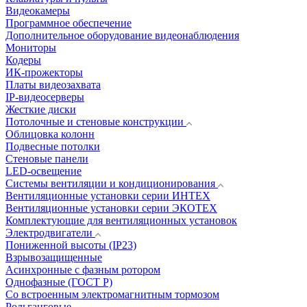
Видеокамеры
Программное обеспечение
Дополнительное оборудование видеонаблюдения
Мониторы
Кодеры
ИК-прожекторы
Платы видеозахвата
IP-видеосерверы
Жесткие диски
Потолочные и стеновые конструкции
Облицовка колонн
Подвесные потолки
Стеновые панели
LED-освещение
Системы вентиляции и кондиционирования
Вентиляционные установки серии ИНТЕХ
Вентиляционные установки серии ЭКОТЕХ
Комплектующие для вентиляционных установок
Электродвигатели
Пониженной высоты (IP23)
Взрывозащищенные
Асинхронные с фазным ротором
Однофазные (ГОСТ Р)
Со встроенным электромагнитным тормозом
Рольганговые