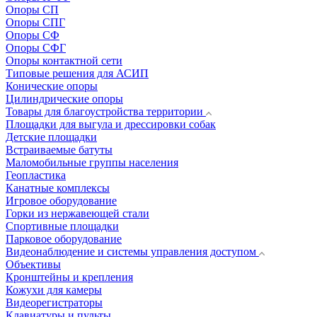
Опоры СП
Опоры СПГ
Опоры СФ
Опоры СФГ
Опоры контактной сети
Типовые решения для АСИП
Конические опоры
Цилиндрические опоры
Товары для благоустройства территории
Площадки для выгула и дрессировки собак
Детские площадки
Встраиваемые батуты
Маломобильные группы населения
Геопластика
Канатные комплексы
Игровое оборудование
Горки из нержавеющей стали
Спортивные площадки
Парковое оборудование
Видеонаблюдение и системы управления доступом
Объективы
Кронштейны и крепления
Кожухи для камеры
Видеорегистраторы
Клавиатуры и пульты