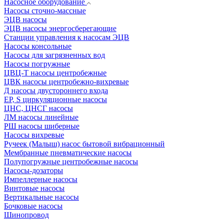
Насосное оборудование
Насосы сточно-массные
ЭЦВ насосы
ЭЦВ насосы энергосберегающие
Станции управления к насосам ЭЦВ
Насосы консольные
Насосы для загрязненных вод
Насосы погружные
ЦВЦ-Т насосы центробежные
ЦВК насосы центробежно-вихревые
Д насосы двустороннего входа
EP, S циркуляционные насосы
ЦНС, ЦНСГ насосы
ЛМ насосы линейные
РШ насосы шиберные
Насосы вихревые
Ручеек (Малыш) насос бытовой вибрационный
Мембранные пневматические насосы
Полупогружные центробежные насосы
Насосы-дозаторы
Импеллерные насосы
Винтовые насосы
Вертикальные насосы
Бочковые насосы
Шинопровод