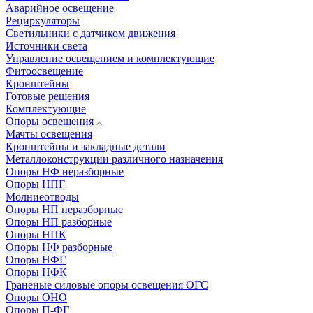
Аварийное освещение
Рециркуляторы
Светильники с датчиком движения
Источники света
Управление освещением и комплектующие
Фитоосвещение
Кронштейны
Готовые решения
Комплектующие
Опоры освещения
Мачты освещения
Кронштейны и закладные детали
Металлоконструкции различного назначения
Опоры НФ неразборные
Опоры НПГ
Молниеотводы
Опоры НП неразборные
Опоры НП разборные
Опоры НПК
Опоры НФ разборные
Опоры НФГ
Опоры НФК
Граненые силовые опоры освещения ОГС
Опоры ОНО
Опоры П-ФГ