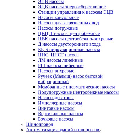
ЭЦВ насосы
ЭЦВ насосы энергосберегающие
Станции управления к насосам ЭЦВ
Насосы консольные
Насосы для загрязненных вод
Насосы погружные
ЦВЦ-Т насосы центробежные
ЦВК насосы центробежно-вихревые
Д насосы двустороннего входа
EP, S циркуляционные насосы
ЦНС, ЦНСГ насосы
ЛМ насосы линейные
РШ насосы шиберные
Насосы вихревые
Ручеек (Малыш) насос бытовой
вибрационный
Мембранные пневматические насосы
Полупогружные центробежные насосы
Насосы-дозаторы
Импеллерные насосы
Винтовые насосы
Вертикальные насосы
Бочковые насосы
Шинопровод
Автоматизация зданий и процессов