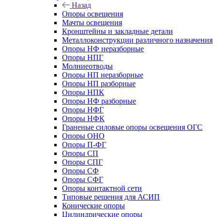
Назад
Опоры освещения
Мачты освещения
Кронштейны и закладные детали
Металлоконструкции различного назначения
Опоры НФ неразборные
Опоры НПГ
Молниеотводы
Опоры НП неразборные
Опоры НП разборные
Опоры НПК
Опоры НФ разборные
Опоры НФГ
Опоры НФК
Граненые силовые опоры освещения ОГС
Опоры ОНО
Опоры П-ФГ
Опоры СП
Опоры СПГ
Опоры СФ
Опоры СФГ
Опоры контактной сети
Типовые решения для АСИП
Конические опоры
Цилиндрические опоры