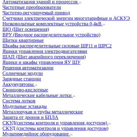
Автоматизация зданий и процессов
Частотные преобразователи
Частотно-регулируемый привод
Счетчики электрической энергии многотарифные и АСКУЭ
Низковольтные комплектные устройства 0,4кВ
ЩО (Щит освещения)
ВРУ (Вводное распределительное устройство)
Щитки квартирные
Шкафы распределительные силовые ШР11 и ШРС2
Ящики управления электродвигателями
ЩАП (Щит аварийного переключения)
Ящики и шкафы управления ЯУ ШУ
Решения автоматизации
Солнечные модули
Зарядные станции
Аккумуляторы
Свинцово-кислотные
Металлические кабельные лотки
Система лотков
Модульные эстакады
Металлорукав и трубы металлические
Защита от дронов и БПЛА
СКУД(системы контроля и управления доступом)
СКУД (системы контроля и управления доступом)
Мультимедийное оборудование