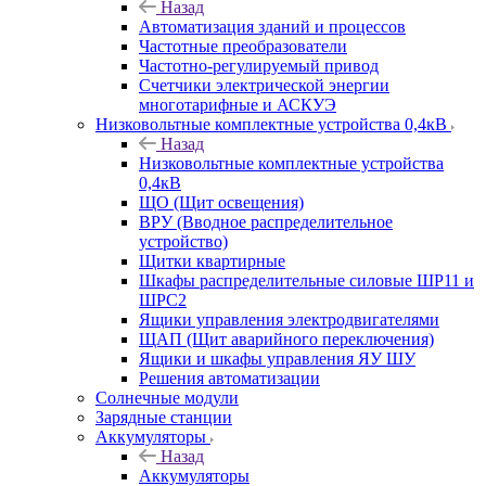
Назад
Автоматизация зданий и процессов
Частотные преобразователи
Частотно-регулируемый привод
Счетчики электрической энергии
многотарифные и АСКУЭ
Низковольтные комплектные устройства 0,4кВ
Назад
Низковольтные комплектные устройства
0,4кВ
ЩО (Щит освещения)
ВРУ (Вводное распределительное
устройство)
Щитки квартирные
Шкафы распределительные силовые ШР11 и
ШРС2
Ящики управления электродвигателями
ЩАП (Щит аварийного переключения)
Ящики и шкафы управления ЯУ ШУ
Решения автоматизации
Солнечные модули
Зарядные станции
Аккумуляторы
Назад
Аккумуляторы