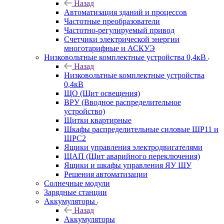
Назад
Автоматизация зданий и процессов
Частотные преобразователи
Частотно-регулируемый привод
Счетчики электрической энергии
многотарифные и АСКУЭ
Низковольтные комплектные устройства 0,4кВ
Назад
Низковольтные комплектные устройства
0,4кВ
ЩО (Щит освещения)
ВРУ (Вводное распределительное
устройство)
Щитки квартирные
Шкафы распределительные силовые ШР11 и
ШРС2
Ящики управления электродвигателями
ЩАП (Щит аварийного переключения)
Ящики и шкафы управления ЯУ ШУ
Решения автоматизации
Солнечные модули
Зарядные станции
Аккумуляторы
Назад
Аккумуляторы