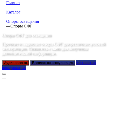
Главная
—
Каталог
—
Опоры освещения
—
Опоры СФГ
Опоры СФГ для освещения
Прочные и надежные опоры СФГ для различных условий
эксплуатации. Свяжитесь с нами для получения
дополнительной информации.
Бесплатная
Аудит проекта
Бесплатная консультация
консультация