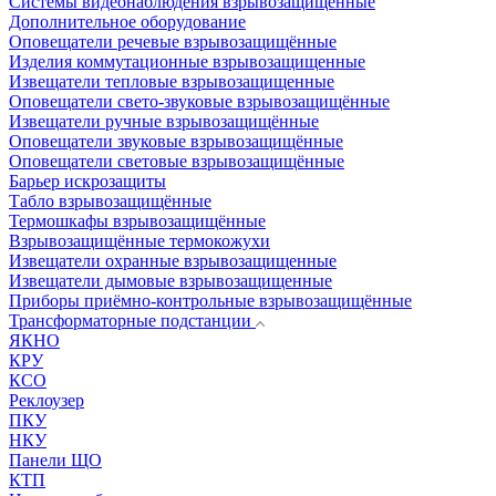
Системы видеонаблюдения взрывозащищенные
Дополнительное оборудование
Оповещатели речевые взрывозащищённые
Изделия коммутационные взрывозащищенные
Извещатели тепловые взрывозащищенные
Оповещатели свето-звуковые взрывозащищённые
Извещатели ручные взрывозащищённые
Оповещатели звуковые взрывозащищённые
Оповещатели световые взрывозащищённые
Барьер искрозащиты
Табло взрывозащищённые
Термошкафы взрывозащищённые
Взрывозащищённые термокожухи
Извещатели охранные взрывозащищенные
Извещатели дымовые взрывозащищенные
Приборы приёмно-контрольные взрывозащищённые
Трансформаторные подстанции
ЯКНО
КРУ
КСО
Реклоузер
ПКУ
НКУ
Панели ЩО
КТП