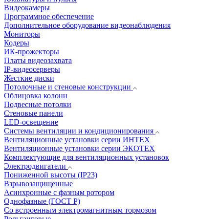
Видеокамеры
Программное обеспечение
Дополнительное оборудование видеонаблюдения
Мониторы
Кодеры
ИК-прожекторы
Платы видеозахвата
IP-видеосерверы
Жесткие диски
Потолочные и стеновые конструкции
Облицовка колонн
Подвесные потолки
Стеновые панели
LED-освещение
Системы вентиляции и кондиционирования
Вентиляционные установки серии ИНТЕХ
Вентиляционные установки серии ЭКОТЕХ
Комплектующие для вентиляционных установок
Электродвигатели
Пониженной высоты (IP23)
Взрывозащищенные
Асинхронные с фазным ротором
Однофазные (ГОСТ Р)
Со встроенным электромагнитным тормозом
Рольганговые