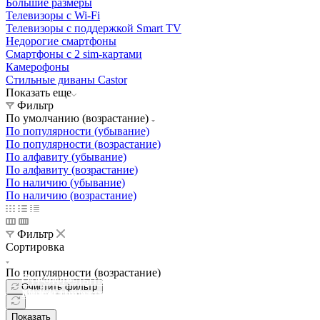
Большие размеры
Телевизоры с Wi-Fi
Телевизоры с поддержкой Smart TV
Недорогие смартфоны
Смартфоны с 2 sim-картами
Камерофоны
Стильные диваны Castor
Показать еще
Фильтр
По умолчанию (возрастание)
По популярности (убывание)
По популярности (возрастание)
По алфавиту (убывание)
По алфавиту (возрастание)
По наличию (убывание)
По наличию (возрастание)
Фильтр
Сортировка
Освещение
По популярности (возрастание)
Освещение
Освещение
Освещение
СТРОИТЕЛЬНЫЙ ГИПЕРМАРКЕТ «ЛЕРУА
Очистить фильтр
Здания префектуры ТиНАО
Калужский завод путевых машин и гидроприводов
МЕРЛЕН»
Железнодорожный вокзал Арзамас-1
Показать