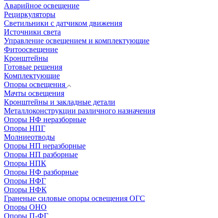
Аварийное освещение
Рециркуляторы
Светильники с датчиком движения
Источники света
Управление освещением и комплектующие
Фитоосвещение
Кронштейны
Готовые решения
Комплектующие
Опоры освещения
Мачты освещения
Кронштейны и закладные детали
Металлоконструкции различного назначения
Опоры НФ неразборные
Опоры НПГ
Молниеотводы
Опоры НП неразборные
Опоры НП разборные
Опоры НПК
Опоры НФ разборные
Опоры НФГ
Опоры НФК
Граненые силовые опоры освещения ОГС
Опоры ОНО
Опоры П-ФГ