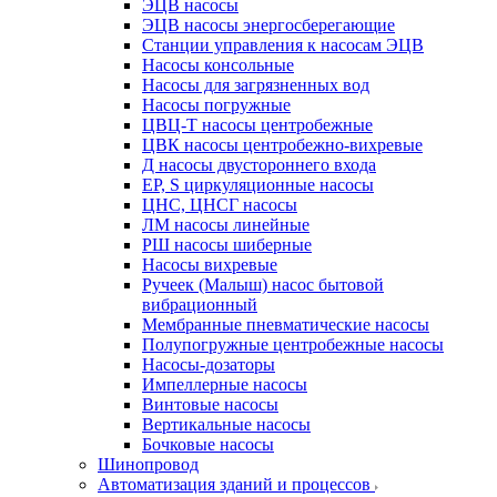
ЭЦВ насосы
ЭЦВ насосы энергосберегающие
Станции управления к насосам ЭЦВ
Насосы консольные
Насосы для загрязненных вод
Насосы погружные
ЦВЦ-Т насосы центробежные
ЦВК насосы центробежно-вихревые
Д насосы двустороннего входа
EP, S циркуляционные насосы
ЦНС, ЦНСГ насосы
ЛМ насосы линейные
РШ насосы шиберные
Насосы вихревые
Ручеек (Малыш) насос бытовой
вибрационный
Мембранные пневматические насосы
Полупогружные центробежные насосы
Насосы-дозаторы
Импеллерные насосы
Винтовые насосы
Вертикальные насосы
Бочковые насосы
Шинопровод
Автоматизация зданий и процессов