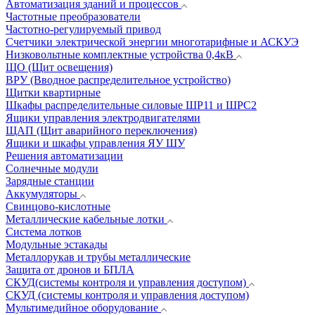
Автоматизация зданий и процессов
Частотные преобразователи
Частотно-регулируемый привод
Счетчики электрической энергии многотарифные и АСКУЭ
Низковольтные комплектные устройства 0,4кВ
ЩО (Щит освещения)
ВРУ (Вводное распределительное устройство)
Щитки квартирные
Шкафы распределительные силовые ШР11 и ШРС2
Ящики управления электродвигателями
ЩАП (Щит аварийного переключения)
Ящики и шкафы управления ЯУ ШУ
Решения автоматизации
Солнечные модули
Зарядные станции
Аккумуляторы
Свинцово-кислотные
Металлические кабельные лотки
Система лотков
Модульные эстакады
Металлорукав и трубы металлические
Защита от дронов и БПЛА
СКУД(системы контроля и управления доступом)
СКУД (системы контроля и управления доступом)
Мультимедийное оборудование