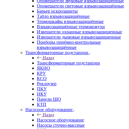
Оповещатели звуковые взрывозащищённые
Оповещатели световые взрывозащищённые
Барьер искрозащиты
Табло взрывозащищённые
Термошкафы взрывозащищённые
Взрывозащищённые термокожухи
Извещатели охранные взрывозащищенные
Извещатели дымовые взрывозащищенные
Приборы приёмно-контрольные
взрывозащищённые
Трансформаторные подстанции
Назад
Трансформаторные подстанции
ЯКНО
КРУ
КСО
Реклоузер
ПКУ
НКУ
Панели ЩО
КТП
Насосное оборудование
Назад
Насосное оборудование
Насосы сточно-массные