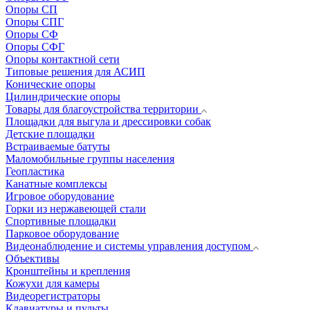
Опоры СП
Опоры СПГ
Опоры СФ
Опоры СФГ
Опоры контактной сети
Типовые решения для АСИП
Конические опоры
Цилиндрические опоры
Товары для благоустройства территории
Площадки для выгула и дрессировки собак
Детские площадки
Встраиваемые батуты
Маломобильные группы населения
Геопластика
Канатные комплексы
Игровое оборудование
Горки из нержавеющей стали
Спортивные площадки
Парковое оборудование
Видеонаблюдение и системы управления доступом
Объективы
Кронштейны и крепления
Кожухи для камеры
Видеорегистраторы
Клавиатуры и пульты