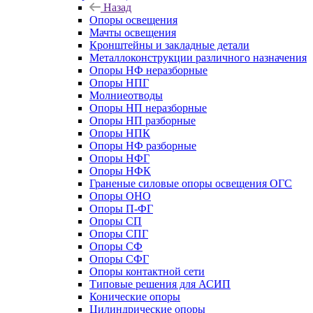
Назад
Опоры освещения
Мачты освещения
Кронштейны и закладные детали
Металлоконструкции различного назначения
Опоры НФ неразборные
Опоры НПГ
Молниеотводы
Опоры НП неразборные
Опоры НП разборные
Опоры НПК
Опоры НФ разборные
Опоры НФГ
Опоры НФК
Граненые силовые опоры освещения ОГС
Опоры ОНО
Опоры П-ФГ
Опоры СП
Опоры СПГ
Опоры СФ
Опоры СФГ
Опоры контактной сети
Типовые решения для АСИП
Конические опоры
Цилиндрические опоры