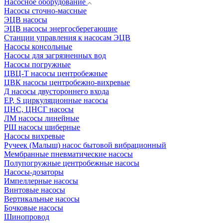
Насосное оборудование
Насосы сточно-массные
ЭЦВ насосы
ЭЦВ насосы энергосберегающие
Станции управления к насосам ЭЦВ
Насосы консольные
Насосы для загрязненных вод
Насосы погружные
ЦВЦ-Т насосы центробежные
ЦВК насосы центробежно-вихревые
Д насосы двустороннего входа
EP, S циркуляционные насосы
ЦНС, ЦНСГ насосы
ЛМ насосы линейные
РШ насосы шиберные
Насосы вихревые
Ручеек (Малыш) насос бытовой вибрационный
Мембранные пневматические насосы
Полупогружные центробежные насосы
Насосы-дозаторы
Импеллерные насосы
Винтовые насосы
Вертикальные насосы
Бочковые насосы
Шинопровод