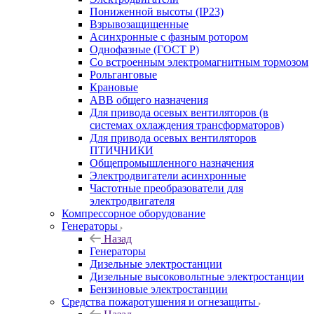
Пониженной высоты (IP23)
Взрывозащищенные
Асинхронные с фазным ротором
Однофазные (ГОСТ Р)
Со встроенным электромагнитным тормозом
Рольганговые
Крановые
АВВ общего назначения
Для привода осевых вентиляторов (в
системах охлаждения трансформаторов)
Для привода осевых вентиляторов
ПТИЧНИКИ
Общепромышленного назначения
Электродвигатели асинхронные
Частотные преобразователи для
электродвигателя
Компрессорное оборудование
Генераторы
Назад
Генераторы
Дизельные электростанции
Дизельные высоковольтные электростанции
Бензиновые электростанции
Средства пожаротушения и огнезащиты