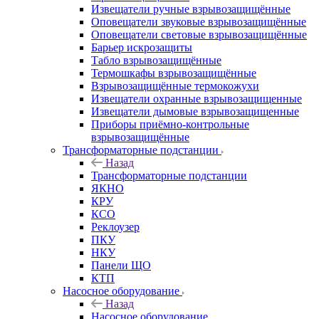
Извещатели ручные взрывозащищённые
Оповещатели звуковые взрывозащищённые
Оповещатели световые взрывозащищённые
Барьер искрозащиты
Табло взрывозащищённые
Термошкафы взрывозащищённые
Взрывозащищённые термокожухи
Извещатели охранные взрывозащищенные
Извещатели дымовые взрывозащищенные
Приборы приёмно-контрольные
взрывозащищённые
Трансформаторные подстанции
Назад
Трансформаторные подстанции
ЯКНО
КРУ
КСО
Реклоузер
ПКУ
НКУ
Панели ЩО
КТП
Насосное оборудование
Назад
Насосное оборудование