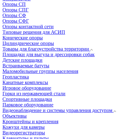
Опоры СП
Опоры СПГ
Опоры СФ
Опоры СФГ
Опоры контактной сети
Типовые решения для АСИП
Конические опоры
Цилиндрические опоры
Товары для благоустройства территории
Площадки для выгула и дрессировки собак
Детские площадки
Встраиваемые батуты
Маломобильные группы населения
Геопластика
Канатные комплексы
Игровое оборудование
Горки из нержавеющей стали
Спортивные площадки
Парковое оборудование
Видеонаблюдение и системы управления доступом
Объективы
Кронштейны и крепления
Кожухи для камеры
Видеорегистраторы
Клавиатуры и пульты