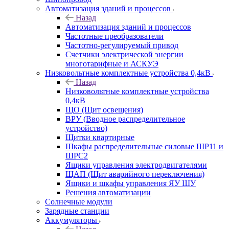
Автоматизация зданий и процессов
Назад
Автоматизация зданий и процессов
Частотные преобразователи
Частотно-регулируемый привод
Счетчики электрической энергии
многотарифные и АСКУЭ
Низковольтные комплектные устройства 0,4кВ
Назад
Низковольтные комплектные устройства
0,4кВ
ЩО (Щит освещения)
ВРУ (Вводное распределительное
устройство)
Щитки квартирные
Шкафы распределительные силовые ШР11 и
ШРС2
Ящики управления электродвигателями
ЩАП (Щит аварийного переключения)
Ящики и шкафы управления ЯУ ШУ
Решения автоматизации
Солнечные модули
Зарядные станции
Аккумуляторы