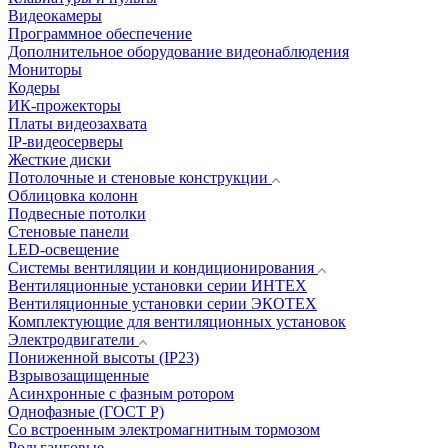
Видеокамеры
Программное обеспечение
Дополнительное оборудование видеонаблюдения
Мониторы
Кодеры
ИК-прожекторы
Платы видеозахвата
IP-видеосерверы
Жесткие диски
Потолочные и стеновые конструкции
Облицовка колонн
Подвесные потолки
Стеновые панели
LED-освещение
Системы вентиляции и кондиционирования
Вентиляционные установки серии ИНТЕХ
Вентиляционные установки серии ЭКОТЕХ
Комплектующие для вентиляционных установок
Электродвигатели
Пониженной высоты (IP23)
Взрывозащищенные
Асинхронные с фазным ротором
Однофазные (ГОСТ Р)
Со встроенным электромагнитным тормозом
Рольганговые