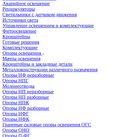
Аварийное освещение
Рециркуляторы
Светильники с датчиком движения
Источники света
Управление освещением и комплектующие
Фитоосвещение
Кронштейны
Готовые решения
Комплектующие
Опоры освещения
Мачты освещения
Кронштейны и закладные детали
Металлоконструкции различного назначения
Опоры НФ неразборные
Опоры НПГ
Молниеотводы
Опоры НП неразборные
Опоры НП разборные
Опоры НПК
Опоры НФ разборные
Опоры НФГ
Опоры НФК
Граненые силовые опоры освещения ОГС
Опоры ОНО
Опоры П-ФГ