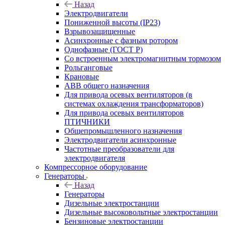
Назад
Электродвигатели
Пониженной высоты (IP23)
Взрывозащищенные
Асинхронные с фазным ротором
Однофазные (ГОСТ Р)
Со встроенным электромагнитным тормозом
Рольганговые
Крановые
АВВ общего назначения
Для привода осевых вентиляторов (в
системах охлаждения трансформаторов)
Для привода осевых вентиляторов
ПТИЧНИКИ
Общепромышленного назначения
Электродвигатели асинхронные
Частотные преобразователи для
электродвигателя
Компрессорное оборудование
Генераторы
Назад
Генераторы
Дизельные электростанции
Дизельные высоковольтные электростанции
Бензиновые электростанции