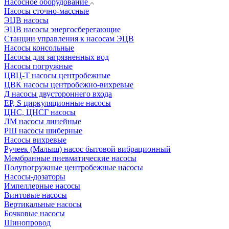
Насосное оборудование
Насосы сточно-массные
ЭЦВ насосы
ЭЦВ насосы энергосберегающие
Станции управления к насосам ЭЦВ
Насосы консольные
Насосы для загрязненных вод
Насосы погружные
ЦВЦ-Т насосы центробежные
ЦВК насосы центробежно-вихревые
Д насосы двустороннего входа
EP, S циркуляционные насосы
ЦНС, ЦНСГ насосы
ЛМ насосы линейные
РШ насосы шиберные
Насосы вихревые
Ручеек (Малыш) насос бытовой вибрационный
Мембранные пневматические насосы
Полупогружные центробежные насосы
Насосы-дозаторы
Импеллерные насосы
Винтовые насосы
Вертикальные насосы
Бочковые насосы
Шинопровод