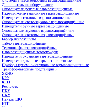
Системы видеонаблюдения взрывозащищенные
Дополнительное оборудование
Оповещатели речевые взрывозащищённые
Изделия коммутационные взрывозащищенные
Извещатели тепловые взрывозащищенные
Оповещатели свето-звуковые взрывозащищённые
Извещатели ручные взрывозащищённые
Оповещатели звуковые взрывозащищённые
Оповещатели световые взрывозащищённые
Барьер искрозащиты
Табло взрывозащищённые
Термошкафы взрывозащищённые
Взрывозащищённые термокожухи
Извещатели охранные взрывозащищенные
Извещатели дымовые взрывозащищенные
Приборы приёмно-контрольные взрывозащищённые
Трансформаторные подстанции
ЯКНО
КРУ
КСО
Реклоузер
ПКУ
НКУ
Панели ЩО
КТП