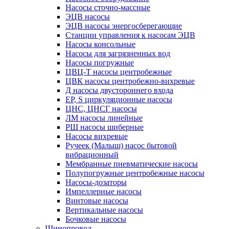
Насосы сточно-массные
ЭЦВ насосы
ЭЦВ насосы энергосберегающие
Станции управления к насосам ЭЦВ
Насосы консольные
Насосы для загрязненных вод
Насосы погружные
ЦВЦ-Т насосы центробежные
ЦВК насосы центробежно-вихревые
Д насосы двустороннего входа
EP, S циркуляционные насосы
ЦНС, ЦНСГ насосы
ЛМ насосы линейные
РШ насосы шиберные
Насосы вихревые
Ручеек (Малыш) насос бытовой
вибрационный
Мембранные пневматические насосы
Полупогружные центробежные насосы
Насосы-дозаторы
Импеллерные насосы
Винтовые насосы
Вертикальные насосы
Бочковые насосы
Шинопровод