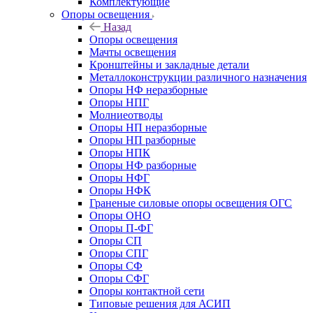
Комплектующие
Опоры освещения
Назад
Опоры освещения
Мачты освещения
Кронштейны и закладные детали
Металлоконструкции различного назначения
Опоры НФ неразборные
Опоры НПГ
Молниеотводы
Опоры НП неразборные
Опоры НП разборные
Опоры НПК
Опоры НФ разборные
Опоры НФГ
Опоры НФК
Граненые силовые опоры освещения ОГС
Опоры ОНО
Опоры П-ФГ
Опоры СП
Опоры СПГ
Опоры СФ
Опоры СФГ
Опоры контактной сети
Типовые решения для АСИП