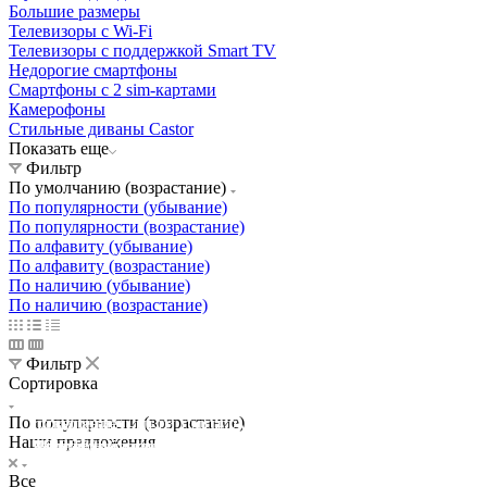
Большие размеры
Телевизоры с Wi-Fi
Телевизоры с поддержкой Smart TV
Недорогие смартфоны
Смартфоны с 2 sim-картами
Камерофоны
Стильные диваны Castor
Показать еще
Фильтр
По умолчанию (возрастание)
По популярности (убывание)
По популярности (возрастание)
По алфавиту (убывание)
По алфавиту (возрастание)
По наличию (убывание)
По наличию (возрастание)
Фильтр
Сортировка
Освещение
По популярности (возрастание)
Освещение
Освещение
Освещение
СТРОИТЕЛЬНЫЙ ГИПЕРМАРКЕТ «ЛЕРУА
Наши предложения
Здания префектуры ТиНАО
Калужский завод путевых машин и гидроприводов
МЕРЛЕН»
Железнодорожный вокзал Арзамас-1
Все