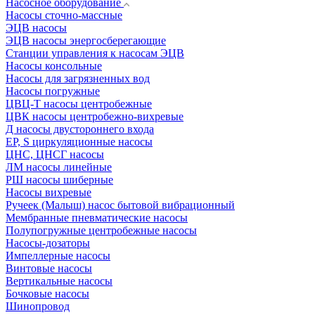
Насосное оборудование
Насосы сточно-массные
ЭЦВ насосы
ЭЦВ насосы энергосберегающие
Станции управления к насосам ЭЦВ
Насосы консольные
Насосы для загрязненных вод
Насосы погружные
ЦВЦ-Т насосы центробежные
ЦВК насосы центробежно-вихревые
Д насосы двустороннего входа
EP, S циркуляционные насосы
ЦНС, ЦНСГ насосы
ЛМ насосы линейные
РШ насосы шиберные
Насосы вихревые
Ручеек (Малыш) насос бытовой вибрационный
Мембранные пневматические насосы
Полупогружные центробежные насосы
Насосы-дозаторы
Импеллерные насосы
Винтовые насосы
Вертикальные насосы
Бочковые насосы
Шинопровод