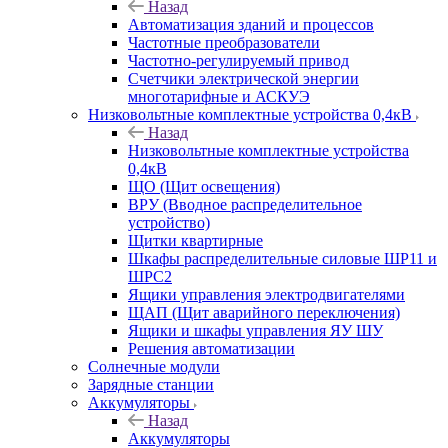
Назад
Автоматизация зданий и процессов
Частотные преобразователи
Частотно-регулируемый привод
Счетчики электрической энергии
многотарифные и АСКУЭ
Низковольтные комплектные устройства 0,4кВ
Назад
Низковольтные комплектные устройства
0,4кВ
ЩО (Щит освещения)
ВРУ (Вводное распределительное
устройство)
Щитки квартирные
Шкафы распределительные силовые ШР11 и
ШРС2
Ящики управления электродвигателями
ЩАП (Щит аварийного переключения)
Ящики и шкафы управления ЯУ ШУ
Решения автоматизации
Солнечные модули
Зарядные станции
Аккумуляторы
Назад
Аккумуляторы