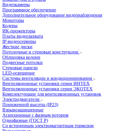
Видеокамеры
Программное обеспечение
Дополнительное оборудование видеонаблюдения
Мониторы
Кодеры
ИК-прожекторы
Платы видеозахвата
IP-видеосерверы
Жесткие диски
Потолочные и стеновые конструкции
Облицовка колонн
Подвесные потолки
Стеновые панели
LED-освещение
Системы вентиляции и кондиционирования
Вентиляционные установки серии ИНТЕХ
Вентиляционные установки серии ЭКОТЕХ
Комплектующие для вентиляционных установок
Электродвигатели
Пониженной высоты (IP23)
Взрывозащищенные
Асинхронные с фазным ротором
Однофазные (ГОСТ Р)
Со встроенным электромагнитным тормозом
Рольганговые