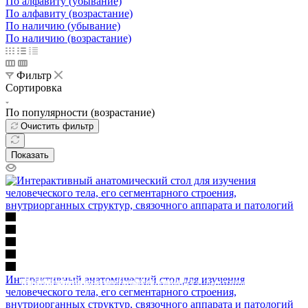
По алфавиту (убывание)
По алфавиту (возрастание)
По наличию (убывание)
По наличию (возрастание)
Фильтр
Сортировка
По популярности (возрастание)
Очистить фильтр
Показать
Освещение
Освещение
Освещение
Освещение
СТРОИТЕЛЬНЫЙ ГИПЕРМАРКЕТ «ЛЕРУА
Интерактивный анатомический стол для изучения
Здания префектуры ТиНАО
Калужский завод путевых машин и гидроприводов
МЕРЛЕН»
Железнодорожный вокзал Арзамас-1
человеческого тела, его сегментарного строения,
внутриорганных структур, связочного аппарата и патологий