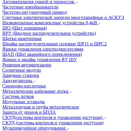
Автоматизация зданий и процессов
Частотные преобразователи
Частотно-регулируемый привод
Счетчики электрической энергии многотарифные и АСКУЭ
Низковольтные комплектные устройства 0,4кВ
ЩО (Щит освещения)
ВРУ (Вводное распределительное устройство)
Щитки квартирные
Шкафы распределительные силовые ШР11 и ШРС2
Ящики управления электродвигателями
ЩАП (Щит аварийного переключения)
Ящики и шкафы управления ЯУ ШУ
Решения автоматизации
Солнечные модули
Зарядные станции
Аккумуляторы
Свинцово-кислотные
Металлические кабельные лотки
Система лотков
Модульные эстакады
Металлорукав и трубы металлические
Защита от дронов и БПЛА
СКУД(системы контроля и управления доступом)
СКУД (системы контроля и управления доступом)
Мультимедийное оборудование