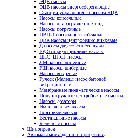
ЭЦВ насосы
ЭЦВ насосы энергосберегающие
Станции управления к насосам ЭЦВ
Насосы консольные
Насосы для загрязненных вод
Насосы погружные
ЦВЦ-Т насосы центробежные
ЦВК насосы центробежно-вихревые
Д насосы двустороннего входа
EP, S циркуляционные насосы
ЦНС, ЦНСГ насосы
ЛМ насосы линейные
РШ насосы шиберные
Насосы вихревые
Ручеек (Малыш) насос бытовой
вибрационный
Мембранные пневматические насосы
Полупогружные центробежные насосы
Насосы-дозаторы
Импеллерные насосы
Винтовые насосы
Вертикальные насосы
Бочковые насосы
Шинопровод
Автоматизация зданий и процессов