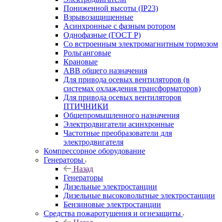
Пониженной высоты (IP23)
Взрывозащищенные
Асинхронные с фазным ротором
Однофазные (ГОСТ Р)
Со встроенным электромагнитным тормозом
Рольганговые
Крановые
АВВ общего назначения
Для привода осевых вентиляторов (в
системах охлаждения трансформаторов)
Для привода осевых вентиляторов
ПТИЧНИКИ
Общепромышленного назначения
Электродвигатели асинхронные
Частотные преобразователи для
электродвигателя
Компрессорное оборудование
Генераторы
Назад
Генераторы
Дизельные электростанции
Дизельные высоковольтные электростанции
Бензиновые электростанции
Средства пожаротушения и огнезащиты