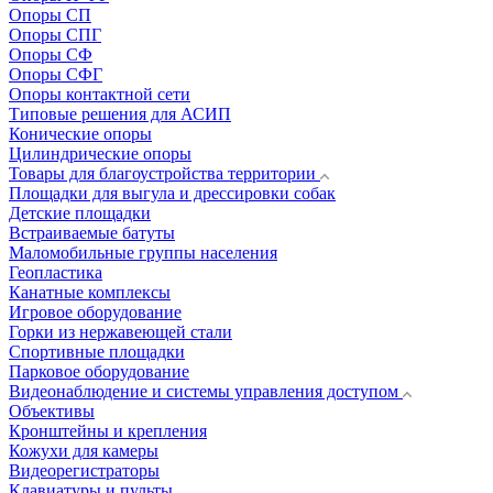
Опоры СП
Опоры СПГ
Опоры СФ
Опоры СФГ
Опоры контактной сети
Типовые решения для АСИП
Конические опоры
Цилиндрические опоры
Товары для благоустройства территории
Площадки для выгула и дрессировки собак
Детские площадки
Встраиваемые батуты
Маломобильные группы населения
Геопластика
Канатные комплексы
Игровое оборудование
Горки из нержавеющей стали
Спортивные площадки
Парковое оборудование
Видеонаблюдение и системы управления доступом
Объективы
Кронштейны и крепления
Кожухи для камеры
Видеорегистраторы
Клавиатуры и пульты