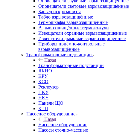
Оповещатели звуковые взрывозащищённые
Оповещатели световые взрывозащищённые
Барьер искрозащиты
Табло взрывозащищённые
Термошкафы взрывозащищённые
Взрывозащищённые термокожухи
Извещатели охранные взрывозащищенные
Извещатели дымовые взрывозащищенные
Приборы приёмно-контрольные
взрывозащищённые
Трансформаторные подстанции
Назад
Трансформаторные подстанции
ЯКНО
КРУ
КСО
Реклоузер
ПКУ
НКУ
Панели ЩО
КТП
Насосное оборудование
Назад
Насосное оборудование
Насосы сточно-массные