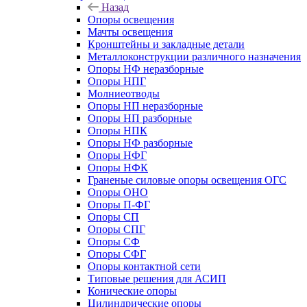
Назад
Опоры освещения
Мачты освещения
Кронштейны и закладные детали
Металлоконструкции различного назначения
Опоры НФ неразборные
Опоры НПГ
Молниеотводы
Опоры НП неразборные
Опоры НП разборные
Опоры НПК
Опоры НФ разборные
Опоры НФГ
Опоры НФК
Граненые силовые опоры освещения ОГС
Опоры ОНО
Опоры П-ФГ
Опоры СП
Опоры СПГ
Опоры СФ
Опоры СФГ
Опоры контактной сети
Типовые решения для АСИП
Конические опоры
Цилиндрические опоры