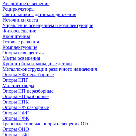
Аварийное освещение
Рециркуляторы
Светильники с датчиком движения
Источники света
Управление освещением и комплектующие
Фитоосвещение
Кронштейны
Готовые решения
Комплектующие
Опоры освещения
Мачты освещения
Кронштейны и закладные детали
Металлоконструкции различного назначения
Опоры НФ неразборные
Опоры НПГ
Молниеотводы
Опоры НП неразборные
Опоры НП разборные
Опоры НПК
Опоры НФ разборные
Опоры НФГ
Опоры НФК
Граненые силовые опоры освещения ОГС
Опоры ОНО
Опоры П-ФГ