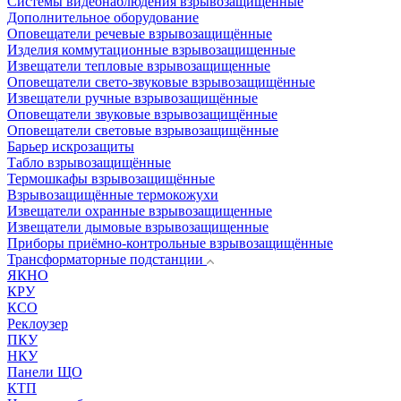
Системы видеонаблюдения взрывозащищенные
Дополнительное оборудование
Оповещатели речевые взрывозащищённые
Изделия коммутационные взрывозащищенные
Извещатели тепловые взрывозащищенные
Оповещатели свето-звуковые взрывозащищённые
Извещатели ручные взрывозащищённые
Оповещатели звуковые взрывозащищённые
Оповещатели световые взрывозащищённые
Барьер искрозащиты
Табло взрывозащищённые
Термошкафы взрывозащищённые
Взрывозащищённые термокожухи
Извещатели охранные взрывозащищенные
Извещатели дымовые взрывозащищенные
Приборы приёмно-контрольные взрывозащищённые
Трансформаторные подстанции
ЯКНО
КРУ
КСО
Реклоузер
ПКУ
НКУ
Панели ЩО
КТП