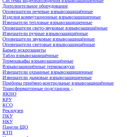
Системы видеонаблюдения взрывозащищенные
Дополнительное оборудование
Оповещатели речевые взрывозащищённые
Изделия коммутационные взрывозащищенные
Извещатели тепловые взрывозащищенные
Оповещатели свето-звуковые взрывозащищённые
Извещатели ручные взрывозащищённые
Оповещатели звуковые взрывозащищённые
Оповещатели световые взрывозащищённые
Барьер искрозащиты
Табло взрывозащищённые
Термошкафы взрывозащищённые
Взрывозащищённые термокожухи
Извещатели охранные взрывозащищенные
Извещатели дымовые взрывозащищенные
Приборы приёмно-контрольные взрывозащищённые
Трансформаторные подстанции
ЯКНО
КРУ
КСО
Реклоузер
ПКУ
НКУ
Панели ЩО
КТП