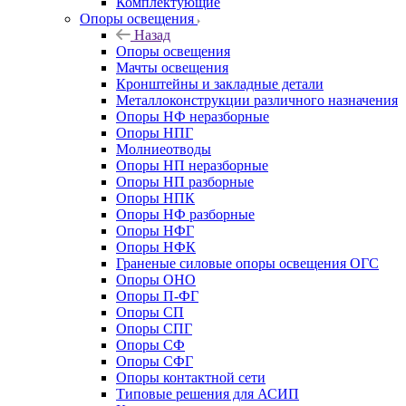
Комплектующие
Опоры освещения
Назад
Опоры освещения
Мачты освещения
Кронштейны и закладные детали
Металлоконструкции различного назначения
Опоры НФ неразборные
Опоры НПГ
Молниеотводы
Опоры НП неразборные
Опоры НП разборные
Опоры НПК
Опоры НФ разборные
Опоры НФГ
Опоры НФК
Граненые силовые опоры освещения ОГС
Опоры ОНО
Опоры П-ФГ
Опоры СП
Опоры СПГ
Опоры СФ
Опоры СФГ
Опоры контактной сети
Типовые решения для АСИП