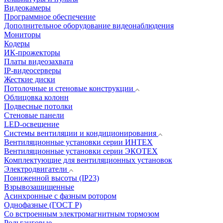
Видеокамеры
Программное обеспечение
Дополнительное оборудование видеонаблюдения
Мониторы
Кодеры
ИК-прожекторы
Платы видеозахвата
IP-видеосерверы
Жесткие диски
Потолочные и стеновые конструкции
Облицовка колонн
Подвесные потолки
Стеновые панели
LED-освещение
Системы вентиляции и кондиционирования
Вентиляционные установки серии ИНТЕХ
Вентиляционные установки серии ЭКОТЕХ
Комплектующие для вентиляционных установок
Электродвигатели
Пониженной высоты (IP23)
Взрывозащищенные
Асинхронные с фазным ротором
Однофазные (ГОСТ Р)
Со встроенным электромагнитным тормозом
Рольганговые