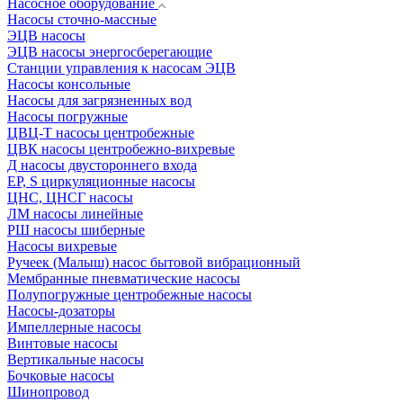
Насосное оборудование
Насосы сточно-массные
ЭЦВ насосы
ЭЦВ насосы энергосберегающие
Станции управления к насосам ЭЦВ
Насосы консольные
Насосы для загрязненных вод
Насосы погружные
ЦВЦ-Т насосы центробежные
ЦВК насосы центробежно-вихревые
Д насосы двустороннего входа
EP, S циркуляционные насосы
ЦНС, ЦНСГ насосы
ЛМ насосы линейные
РШ насосы шиберные
Насосы вихревые
Ручеек (Малыш) насос бытовой вибрационный
Мембранные пневматические насосы
Полупогружные центробежные насосы
Насосы-дозаторы
Импеллерные насосы
Винтовые насосы
Вертикальные насосы
Бочковые насосы
Шинопровод