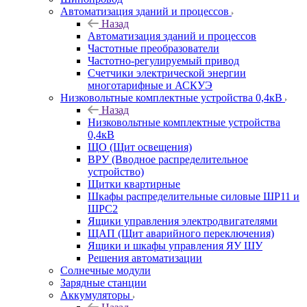
Автоматизация зданий и процессов
Назад
Автоматизация зданий и процессов
Частотные преобразователи
Частотно-регулируемый привод
Счетчики электрической энергии
многотарифные и АСКУЭ
Низковольтные комплектные устройства 0,4кВ
Назад
Низковольтные комплектные устройства
0,4кВ
ЩО (Щит освещения)
ВРУ (Вводное распределительное
устройство)
Щитки квартирные
Шкафы распределительные силовые ШР11 и
ШРС2
Ящики управления электродвигателями
ЩАП (Щит аварийного переключения)
Ящики и шкафы управления ЯУ ШУ
Решения автоматизации
Солнечные модули
Зарядные станции
Аккумуляторы