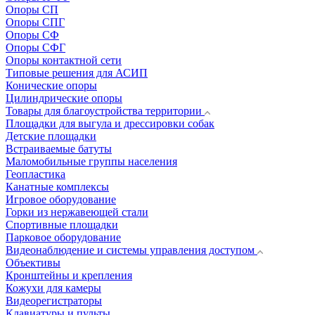
Опоры СП
Опоры СПГ
Опоры СФ
Опоры СФГ
Опоры контактной сети
Типовые решения для АСИП
Конические опоры
Цилиндрические опоры
Товары для благоустройства территории
Площадки для выгула и дрессировки собак
Детские площадки
Встраиваемые батуты
Маломобильные группы населения
Геопластика
Канатные комплексы
Игровое оборудование
Горки из нержавеющей стали
Спортивные площадки
Парковое оборудование
Видеонаблюдение и системы управления доступом
Объективы
Кронштейны и крепления
Кожухи для камеры
Видеорегистраторы
Клавиатуры и пульты