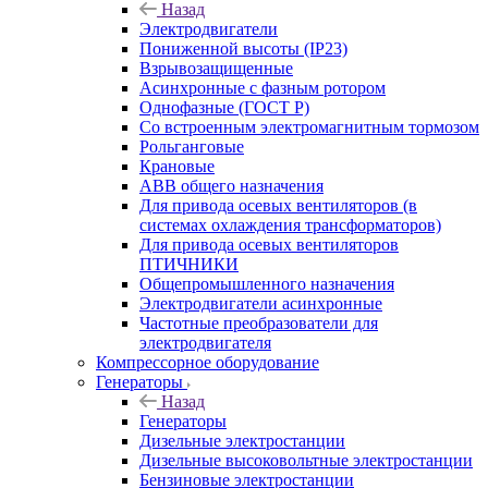
Назад
Электродвигатели
Пониженной высоты (IP23)
Взрывозащищенные
Асинхронные с фазным ротором
Однофазные (ГОСТ Р)
Со встроенным электромагнитным тормозом
Рольганговые
Крановые
АВВ общего назначения
Для привода осевых вентиляторов (в
системах охлаждения трансформаторов)
Для привода осевых вентиляторов
ПТИЧНИКИ
Общепромышленного назначения
Электродвигатели асинхронные
Частотные преобразователи для
электродвигателя
Компрессорное оборудование
Генераторы
Назад
Генераторы
Дизельные электростанции
Дизельные высоковольтные электростанции
Бензиновые электростанции