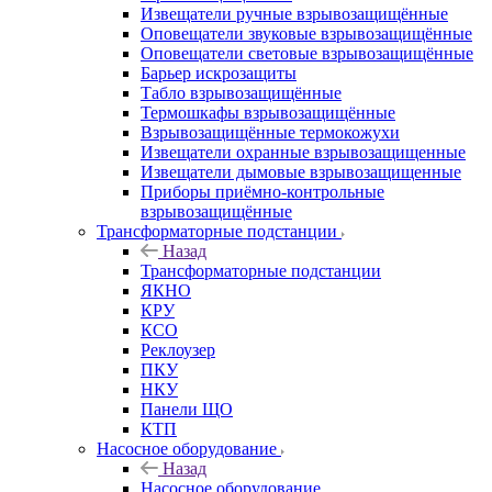
Извещатели ручные взрывозащищённые
Оповещатели звуковые взрывозащищённые
Оповещатели световые взрывозащищённые
Барьер искрозащиты
Табло взрывозащищённые
Термошкафы взрывозащищённые
Взрывозащищённые термокожухи
Извещатели охранные взрывозащищенные
Извещатели дымовые взрывозащищенные
Приборы приёмно-контрольные
взрывозащищённые
Трансформаторные подстанции
Назад
Трансформаторные подстанции
ЯКНО
КРУ
КСО
Реклоузер
ПКУ
НКУ
Панели ЩО
КТП
Насосное оборудование
Назад
Насосное оборудование