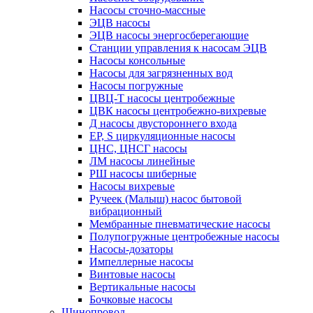
Насосы сточно-массные
ЭЦВ насосы
ЭЦВ насосы энергосберегающие
Станции управления к насосам ЭЦВ
Насосы консольные
Насосы для загрязненных вод
Насосы погружные
ЦВЦ-Т насосы центробежные
ЦВК насосы центробежно-вихревые
Д насосы двустороннего входа
EP, S циркуляционные насосы
ЦНС, ЦНСГ насосы
ЛМ насосы линейные
РШ насосы шиберные
Насосы вихревые
Ручеек (Малыш) насос бытовой
вибрационный
Мембранные пневматические насосы
Полупогружные центробежные насосы
Насосы-дозаторы
Импеллерные насосы
Винтовые насосы
Вертикальные насосы
Бочковые насосы
Шинопровод