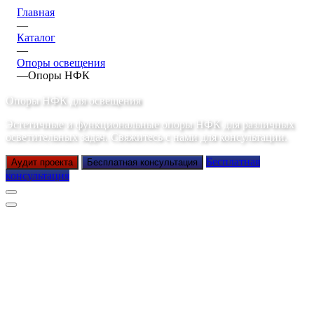
Главная
—
Каталог
—
Опоры освещения
—
Опоры НФК
Опоры НФК для освещения
Эстетичные и функциональные опоры НФК для различных
осветительных задач. Свяжитесь с нами для консультации.
Бесплатная
Аудит проекта
Бесплатная консультация
консультация