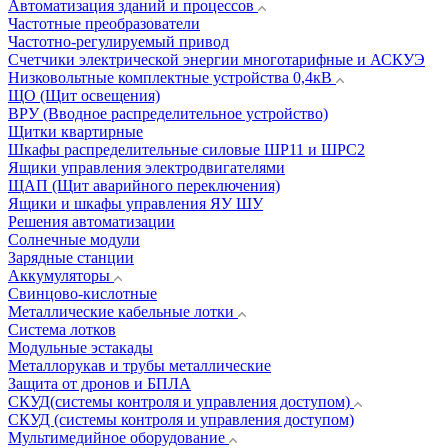
Автоматизация зданий и процессов
Частотные преобразователи
Частотно-регулируемый привод
Счетчики электрической энергии многотарифные и АСКУЭ
Низковольтные комплектные устройства 0,4кВ
ЩО (Щит освещения)
ВРУ (Вводное распределительное устройство)
Щитки квартирные
Шкафы распределительные силовые ШР11 и ШРС2
Ящики управления электродвигателями
ЩАП (Щит аварийного переключения)
Ящики и шкафы управления ЯУ ШУ
Решения автоматизации
Солнечные модули
Зарядные станции
Аккумуляторы
Свинцово-кислотные
Металлические кабельные лотки
Система лотков
Модульные эстакады
Металлорукав и трубы металлические
Защита от дронов и БПЛА
СКУД(системы контроля и управления доступом)
СКУД (системы контроля и управления доступом)
Мультимедийное оборудование