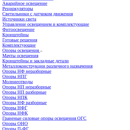
Аварийное освещение
Рециркуляторы
Светильники с датчиком движения
Источники света
Управление освещением и комплектующие
Фитоосвещение
Кронштейны
Готовые решения
Комплектующие
Опоры освещения
Мачты освещения
Кронштейны и закладные детали
Металлоконструкции различного назначения
Опоры НФ неразборные
Опоры НПГ
Молниеотводы
Опоры НП неразборные
Опоры НП разборные
Опоры НПК
Опоры НФ разборные
Опоры НФГ
Опоры НФК
Граненые силовые опоры освещения ОГС
Опоры ОНО
Опоры П-ФГ