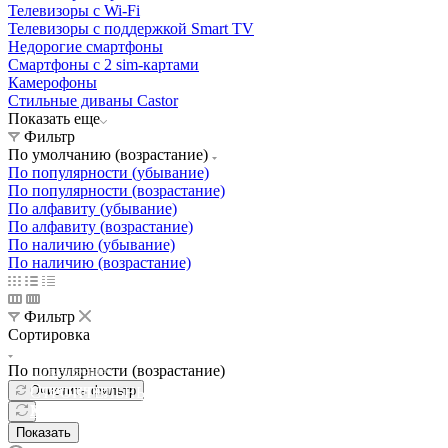
Телевизоры с Wi-Fi
Телевизоры с поддержкой Smart TV
Недорогие смартфоны
Смартфоны с 2 sim-картами
Камерофоны
Стильные диваны Castor
Показать еще
Фильтр
По умолчанию (возрастание)
По популярности (убывание)
По популярности (возрастание)
По алфавиту (убывание)
По алфавиту (возрастание)
По наличию (убывание)
По наличию (возрастание)
Фильтр
Сортировка
По популярности (возрастание)
Освещение
Освещение
Освещение
Освещение
Очистить фильтр
СТРОИТЕЛЬНЫЙ ГИПЕРМАРКЕТ «ЛЕРУА
Здания префектуры ТиНАО
Калужский завод путевых машин и гидроприводов
МЕРЛЕН»
Железнодорожный вокзал Арзамас-1
Показать