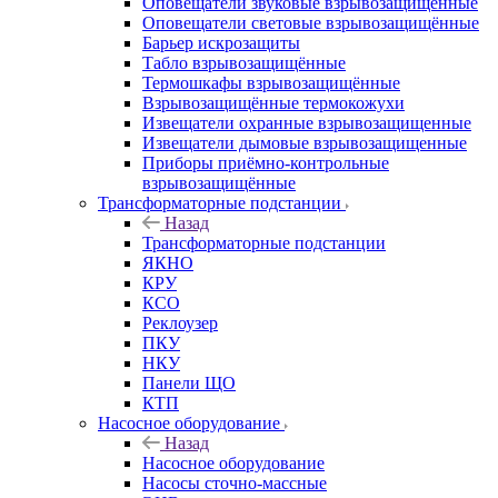
Оповещатели звуковые взрывозащищённые
Оповещатели световые взрывозащищённые
Барьер искрозащиты
Табло взрывозащищённые
Термошкафы взрывозащищённые
Взрывозащищённые термокожухи
Извещатели охранные взрывозащищенные
Извещатели дымовые взрывозащищенные
Приборы приёмно-контрольные
взрывозащищённые
Трансформаторные подстанции
Назад
Трансформаторные подстанции
ЯКНО
КРУ
КСО
Реклоузер
ПКУ
НКУ
Панели ЩО
КТП
Насосное оборудование
Назад
Насосное оборудование
Насосы сточно-массные