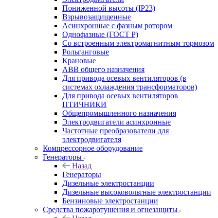
Пониженной высоты (IP23)
Взрывозащищенные
Асинхронные с фазным ротором
Однофазные (ГОСТ Р)
Со встроенным электромагнитным тормозом
Рольганговые
Крановые
АВВ общего назначения
Для привода осевых вентиляторов (в
системах охлаждения трансформаторов)
Для привода осевых вентиляторов
ПТИЧНИКИ
Общепромышленного назначения
Электродвигатели асинхронные
Частотные преобразователи для
электродвигателя
Компрессорное оборудование
Генераторы
Назад
Генераторы
Дизельные электростанции
Дизельные высоковольтные электростанции
Бензиновые электростанции
Средства пожаротушения и огнезащиты