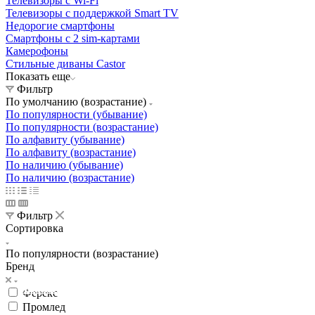
Телевизоры с Wi-Fi
Телевизоры с поддержкой Smart TV
Недорогие смартфоны
Смартфоны с 2 sim-картами
Камерофоны
Стильные диваны Castor
Показать еще
Фильтр
По умолчанию (возрастание)
По популярности (убывание)
По популярности (возрастание)
По алфавиту (убывание)
По алфавиту (возрастание)
По наличию (убывание)
По наличию (возрастание)
Фильтр
Сортировка
По популярности (возрастание)
Освещение
Бренд
Освещение
Освещение
Освещение
СТРОИТЕЛЬНЫЙ ГИПЕРМАРКЕТ «ЛЕРУА
Здания префектуры ТиНАО
Калужский завод путевых машин и гидроприводов
МЕРЛЕН»
Железнодорожный вокзал Арзамас-1
Ферекс
Промлед