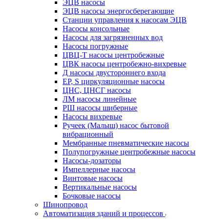
ЭЦВ насосы
ЭЦВ насосы энергосберегающие
Станции управления к насосам ЭЦВ
Насосы консольные
Насосы для загрязненных вод
Насосы погружные
ЦВЦ-Т насосы центробежные
ЦВК насосы центробежно-вихревые
Д насосы двустороннего входа
EP, S циркуляционные насосы
ЦНС, ЦНСГ насосы
ЛМ насосы линейные
РШ насосы шиберные
Насосы вихревые
Ручеек (Малыш) насос бытовой
вибрационный
Мембранные пневматические насосы
Полупогружные центробежные насосы
Насосы-дозаторы
Импеллерные насосы
Винтовые насосы
Вертикальные насосы
Бочковые насосы
Шинопровод
Автоматизация зданий и процессов