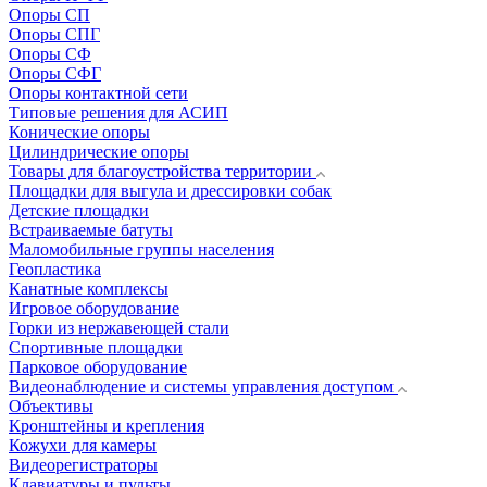
Опоры СП
Опоры СПГ
Опоры СФ
Опоры СФГ
Опоры контактной сети
Типовые решения для АСИП
Конические опоры
Цилиндрические опоры
Товары для благоустройства территории
Площадки для выгула и дрессировки собак
Детские площадки
Встраиваемые батуты
Маломобильные группы населения
Геопластика
Канатные комплексы
Игровое оборудование
Горки из нержавеющей стали
Спортивные площадки
Парковое оборудование
Видеонаблюдение и системы управления доступом
Объективы
Кронштейны и крепления
Кожухи для камеры
Видеорегистраторы
Клавиатуры и пульты