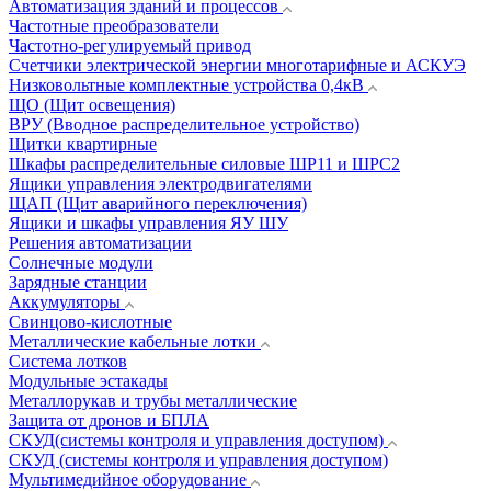
Автоматизация зданий и процессов
Частотные преобразователи
Частотно-регулируемый привод
Счетчики электрической энергии многотарифные и АСКУЭ
Низковольтные комплектные устройства 0,4кВ
ЩО (Щит освещения)
ВРУ (Вводное распределительное устройство)
Щитки квартирные
Шкафы распределительные силовые ШР11 и ШРС2
Ящики управления электродвигателями
ЩАП (Щит аварийного переключения)
Ящики и шкафы управления ЯУ ШУ
Решения автоматизации
Солнечные модули
Зарядные станции
Аккумуляторы
Свинцово-кислотные
Металлические кабельные лотки
Система лотков
Модульные эстакады
Металлорукав и трубы металлические
Защита от дронов и БПЛА
СКУД(системы контроля и управления доступом)
СКУД (системы контроля и управления доступом)
Мультимедийное оборудование