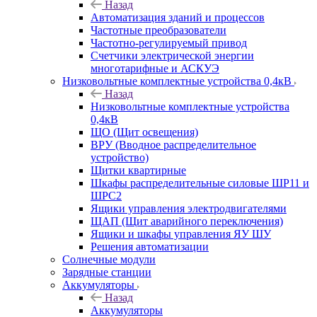
Назад
Автоматизация зданий и процессов
Частотные преобразователи
Частотно-регулируемый привод
Счетчики электрической энергии
многотарифные и АСКУЭ
Низковольтные комплектные устройства 0,4кВ
Назад
Низковольтные комплектные устройства
0,4кВ
ЩО (Щит освещения)
ВРУ (Вводное распределительное
устройство)
Щитки квартирные
Шкафы распределительные силовые ШР11 и
ШРС2
Ящики управления электродвигателями
ЩАП (Щит аварийного переключения)
Ящики и шкафы управления ЯУ ШУ
Решения автоматизации
Солнечные модули
Зарядные станции
Аккумуляторы
Назад
Аккумуляторы