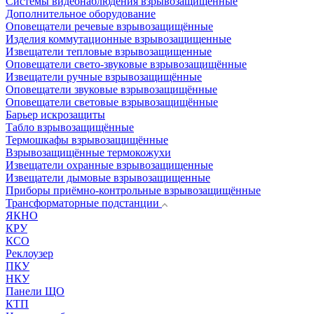
Системы видеонаблюдения взрывозащищенные
Дополнительное оборудование
Оповещатели речевые взрывозащищённые
Изделия коммутационные взрывозащищенные
Извещатели тепловые взрывозащищенные
Оповещатели свето-звуковые взрывозащищённые
Извещатели ручные взрывозащищённые
Оповещатели звуковые взрывозащищённые
Оповещатели световые взрывозащищённые
Барьер искрозащиты
Табло взрывозащищённые
Термошкафы взрывозащищённые
Взрывозащищённые термокожухи
Извещатели охранные взрывозащищенные
Извещатели дымовые взрывозащищенные
Приборы приёмно-контрольные взрывозащищённые
Трансформаторные подстанции
ЯКНО
КРУ
КСО
Реклоузер
ПКУ
НКУ
Панели ЩО
КТП