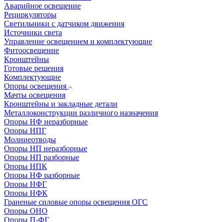
Аварийное освещение
Рециркуляторы
Светильники с датчиком движения
Источники света
Управление освещением и комплектующие
Фитоосвещение
Кронштейны
Готовые решения
Комплектующие
Опоры освещения
Мачты освещения
Кронштейны и закладные детали
Металлоконструкции различного назначения
Опоры НФ неразборные
Опоры НПГ
Молниеотводы
Опоры НП неразборные
Опоры НП разборные
Опоры НПК
Опоры НФ разборные
Опоры НФГ
Опоры НФК
Граненые силовые опоры освещения ОГС
Опоры ОНО
Опоры П-ФГ