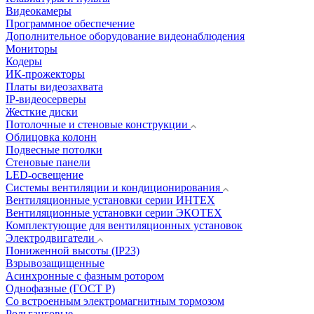
Видеокамеры
Программное обеспечение
Дополнительное оборудование видеонаблюдения
Мониторы
Кодеры
ИК-прожекторы
Платы видеозахвата
IP-видеосерверы
Жесткие диски
Потолочные и стеновые конструкции
Облицовка колонн
Подвесные потолки
Стеновые панели
LED-освещение
Системы вентиляции и кондиционирования
Вентиляционные установки серии ИНТЕХ
Вентиляционные установки серии ЭКОТЕХ
Комплектующие для вентиляционных установок
Электродвигатели
Пониженной высоты (IP23)
Взрывозащищенные
Асинхронные с фазным ротором
Однофазные (ГОСТ Р)
Со встроенным электромагнитным тормозом
Рольганговые