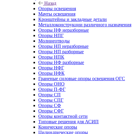
Назад
Опоры освещения
Мачты освещения
Кронштейны и закладные детали
Металлоконструкции различного назначения
Опоры НФ неразборные
Опоры НПГ
Молниеотводы
Опоры НП неразборные
Опоры НП разборные
Опоры НПК
Опоры НФ разборные
Опоры НФГ
Опоры НФК
Граненые силовые опоры освещения ОГС
Опоры ОНО
Опоры П-ФГ
Опоры СП
Опоры СПГ
Опоры СФ
Опоры СФГ
Опоры контактной сети
Типовые решения для АСИП
Конические опоры
Цилиндрические опоры