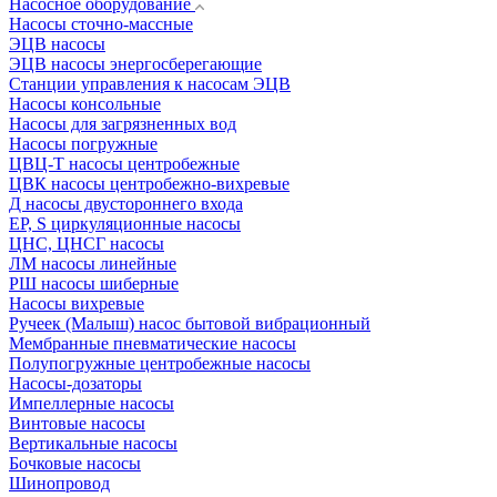
Насосное оборудование
Насосы сточно-массные
ЭЦВ насосы
ЭЦВ насосы энергосберегающие
Станции управления к насосам ЭЦВ
Насосы консольные
Насосы для загрязненных вод
Насосы погружные
ЦВЦ-Т насосы центробежные
ЦВК насосы центробежно-вихревые
Д насосы двустороннего входа
EP, S циркуляционные насосы
ЦНС, ЦНСГ насосы
ЛМ насосы линейные
РШ насосы шиберные
Насосы вихревые
Ручеек (Малыш) насос бытовой вибрационный
Мембранные пневматические насосы
Полупогружные центробежные насосы
Насосы-дозаторы
Импеллерные насосы
Винтовые насосы
Вертикальные насосы
Бочковые насосы
Шинопровод