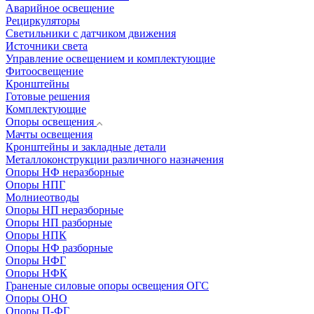
Аварийное освещение
Рециркуляторы
Светильники с датчиком движения
Источники света
Управление освещением и комплектующие
Фитоосвещение
Кронштейны
Готовые решения
Комплектующие
Опоры освещения
Мачты освещения
Кронштейны и закладные детали
Металлоконструкции различного назначения
Опоры НФ неразборные
Опоры НПГ
Молниеотводы
Опоры НП неразборные
Опоры НП разборные
Опоры НПК
Опоры НФ разборные
Опоры НФГ
Опоры НФК
Граненые силовые опоры освещения ОГС
Опоры ОНО
Опоры П-ФГ