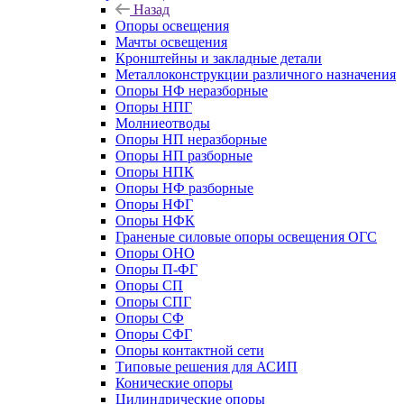
Назад
Опоры освещения
Мачты освещения
Кронштейны и закладные детали
Металлоконструкции различного назначения
Опоры НФ неразборные
Опоры НПГ
Молниеотводы
Опоры НП неразборные
Опоры НП разборные
Опоры НПК
Опоры НФ разборные
Опоры НФГ
Опоры НФК
Граненые силовые опоры освещения ОГС
Опоры ОНО
Опоры П-ФГ
Опоры СП
Опоры СПГ
Опоры СФ
Опоры СФГ
Опоры контактной сети
Типовые решения для АСИП
Конические опоры
Цилиндрические опоры