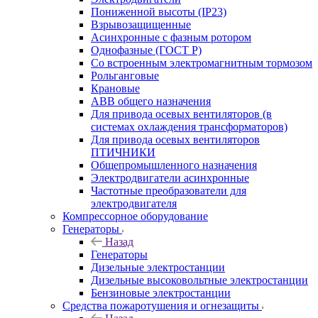
Пониженной высоты (IP23)
Взрывозащищенные
Асинхронные с фазным ротором
Однофазные (ГОСТ Р)
Со встроенным электромагнитным тормозом
Рольганговые
Крановые
АВВ общего назначения
Для привода осевых вентиляторов (в
системах охлаждения трансформаторов)
Для привода осевых вентиляторов
ПТИЧНИКИ
Общепромышленного назначения
Электродвигатели асинхронные
Частотные преобразователи для
электродвигателя
Компрессорное оборудование
Генераторы
Назад
Генераторы
Дизельные электростанции
Дизельные высоковольтные электростанции
Бензиновые электростанции
Средства пожаротушения и огнезащиты