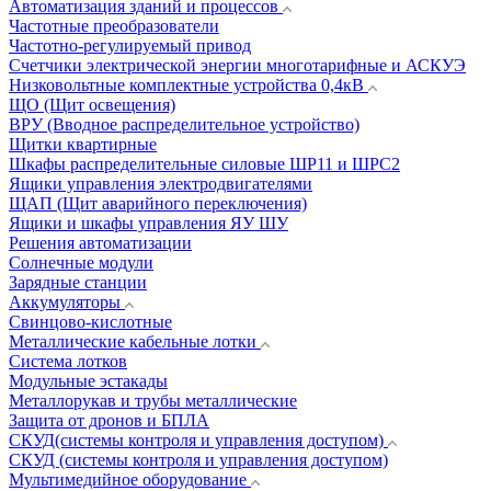
Автоматизация зданий и процессов
Частотные преобразователи
Частотно-регулируемый привод
Счетчики электрической энергии многотарифные и АСКУЭ
Низковольтные комплектные устройства 0,4кВ
ЩО (Щит освещения)
ВРУ (Вводное распределительное устройство)
Щитки квартирные
Шкафы распределительные силовые ШР11 и ШРС2
Ящики управления электродвигателями
ЩАП (Щит аварийного переключения)
Ящики и шкафы управления ЯУ ШУ
Решения автоматизации
Солнечные модули
Зарядные станции
Аккумуляторы
Свинцово-кислотные
Металлические кабельные лотки
Система лотков
Модульные эстакады
Металлорукав и трубы металлические
Защита от дронов и БПЛА
СКУД(системы контроля и управления доступом)
СКУД (системы контроля и управления доступом)
Мультимедийное оборудование