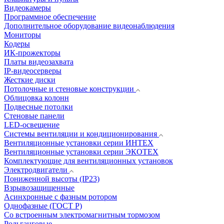
Видеокамеры
Программное обеспечение
Дополнительное оборудование видеонаблюдения
Мониторы
Кодеры
ИК-прожекторы
Платы видеозахвата
IP-видеосерверы
Жесткие диски
Потолочные и стеновые конструкции
Облицовка колонн
Подвесные потолки
Стеновые панели
LED-освещение
Системы вентиляции и кондиционирования
Вентиляционные установки серии ИНТЕХ
Вентиляционные установки серии ЭКОТЕХ
Комплектующие для вентиляционных установок
Электродвигатели
Пониженной высоты (IP23)
Взрывозащищенные
Асинхронные с фазным ротором
Однофазные (ГОСТ Р)
Со встроенным электромагнитным тормозом
Рольганговые