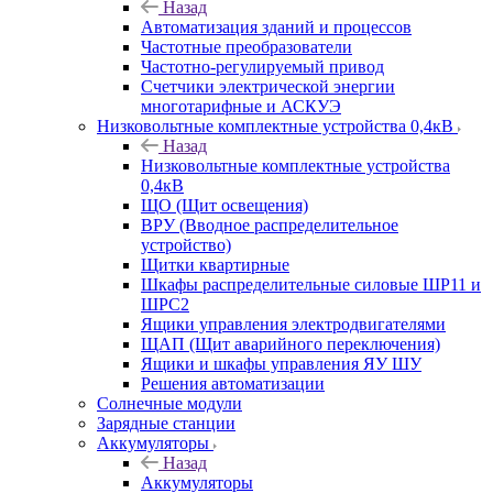
Назад
Автоматизация зданий и процессов
Частотные преобразователи
Частотно-регулируемый привод
Счетчики электрической энергии
многотарифные и АСКУЭ
Низковольтные комплектные устройства 0,4кВ
Назад
Низковольтные комплектные устройства
0,4кВ
ЩО (Щит освещения)
ВРУ (Вводное распределительное
устройство)
Щитки квартирные
Шкафы распределительные силовые ШР11 и
ШРС2
Ящики управления электродвигателями
ЩАП (Щит аварийного переключения)
Ящики и шкафы управления ЯУ ШУ
Решения автоматизации
Солнечные модули
Зарядные станции
Аккумуляторы
Назад
Аккумуляторы