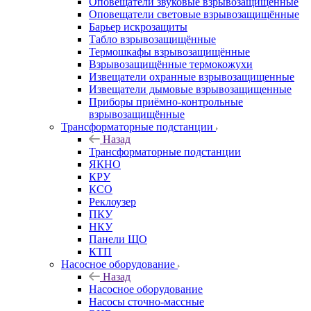
Оповещатели звуковые взрывозащищённые
Оповещатели световые взрывозащищённые
Барьер искрозащиты
Табло взрывозащищённые
Термошкафы взрывозащищённые
Взрывозащищённые термокожухи
Извещатели охранные взрывозащищенные
Извещатели дымовые взрывозащищенные
Приборы приёмно-контрольные
взрывозащищённые
Трансформаторные подстанции
Назад
Трансформаторные подстанции
ЯКНО
КРУ
КСО
Реклоузер
ПКУ
НКУ
Панели ЩО
КТП
Насосное оборудование
Назад
Насосное оборудование
Насосы сточно-массные