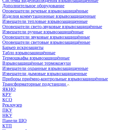
Системы видеонаблюдения взрывозащищенные
Дополнительное оборудование
Оповещатели речевые взрывозащищённые
Изделия коммутационные взрывозащищенные
Извещатели тепловые взрывозащищенные
Оповещатели свето-звуковые взрывозащищённые
Извещатели ручные взрывозащищённые
Оповещатели звуковые взрывозащищённые
Оповещатели световые взрывозащищённые
Барьер искрозащиты
Табло взрывозащищённые
Термошкафы взрывозащищённые
Взрывозащищённые термокожухи
Извещатели охранные взрывозащищенные
Извещатели дымовые взрывозащищенные
Приборы приёмно-контрольные взрывозащищённые
Трансформаторные подстанции
ЯКНО
КРУ
КСО
Реклоузер
ПКУ
НКУ
Панели ЩО
КТП