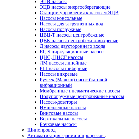
ЭЦВ насосы
ЭЦВ насосы энергосберегающие
Станции управления к насосам ЭЦВ
Насосы консольные
Насосы для загрязненных вод
Насосы погружные
ЦВЦ-Т насосы центробежные
ЦВК насосы центробежно-вихревые
Д насосы двустороннего входа
EP, S циркуляционные насосы
ЦНС, ЦНСГ насосы
ЛМ насосы линейные
РШ насосы шиберные
Насосы вихревые
Ручеек (Малыш) насос бытовой
вибрационный
Мембранные пневматические насосы
Полупогружные центробежные насосы
Насосы-дозаторы
Импеллерные насосы
Винтовые насосы
Вертикальные насосы
Бочковые насосы
Шинопровод
Автоматизация зданий и процессов