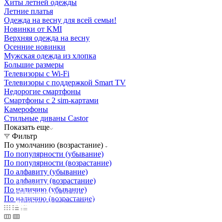
Хиты летней одежды
Летние платья
Одежда на весну для всей семьи!
Новинки от KMI
Верхняя одежда на весну
Осенние новинки
Мужская одежда из хлопка
Большие размеры
Телевизоры с Wi-Fi
Телевизоры с поддержкой Smart TV
Недорогие смартфоны
Смартфоны с 2 sim-картами
Камерофоны
Стильные диваны Castor
Показать еще
Фильтр
По умолчанию (возрастание)
По популярности (убывание)
По популярности (возрастание)
По алфавиту (убывание)
По алфавиту (возрастание)
Освещение
По наличию (убывание)
Освещение
Освещение
Освещение
СТРОИТЕЛЬНЫЙ ГИПЕРМАРКЕТ «ЛЕРУА
По наличию (возрастание)
Здания префектуры ТиНАО
Калужский завод путевых машин и гидроприводов
МЕРЛЕН»
Железнодорожный вокзал Арзамас-1