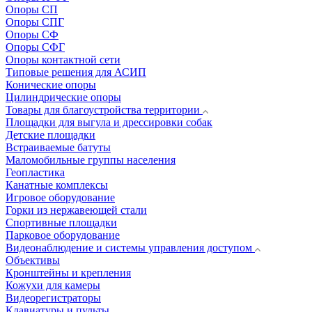
Опоры СП
Опоры СПГ
Опоры СФ
Опоры СФГ
Опоры контактной сети
Типовые решения для АСИП
Конические опоры
Цилиндрические опоры
Товары для благоустройства территории
Площадки для выгула и дрессировки собак
Детские площадки
Встраиваемые батуты
Маломобильные группы населения
Геопластика
Канатные комплексы
Игровое оборудование
Горки из нержавеющей стали
Спортивные площадки
Парковое оборудование
Видеонаблюдение и системы управления доступом
Объективы
Кронштейны и крепления
Кожухи для камеры
Видеорегистраторы
Клавиатуры и пульты