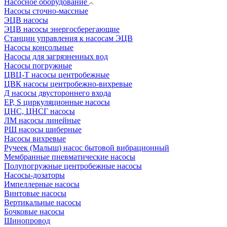
Насосное оборудование
Насосы сточно-массные
ЭЦВ насосы
ЭЦВ насосы энергосберегающие
Станции управления к насосам ЭЦВ
Насосы консольные
Насосы для загрязненных вод
Насосы погружные
ЦВЦ-Т насосы центробежные
ЦВК насосы центробежно-вихревые
Д насосы двустороннего входа
EP, S циркуляционные насосы
ЦНС, ЦНСГ насосы
ЛМ насосы линейные
РШ насосы шиберные
Насосы вихревые
Ручеек (Малыш) насос бытовой вибрационный
Мембранные пневматические насосы
Полупогружные центробежные насосы
Насосы-дозаторы
Импеллерные насосы
Винтовые насосы
Вертикальные насосы
Бочковые насосы
Шинопровод