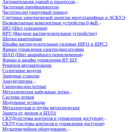
Автоматизация зданий и процессов
Частотные преобразователи
Частотно-регулируемый привод
Счетчики электрической энергии многотарифные и АСКУЭ
Низковольтные комплектные устройства 0,4кВ
ЩО (Щит освещения)
ВРУ (Вводное распределительное устройство)
Щитки квартирные
Шкафы распределительные силовые ШР11 и ШРС2
Ящики управления электродвигателями
ЩАП (Щит аварийного переключения)
Ящики и шкафы управления ЯУ ШУ
Решения автоматизации
Солнечные модули
Зарядные станции
Аккумуляторы
Свинцово-кислотные
Металлические кабельные лотки
Система лотков
Модульные эстакады
Металлорукав и трубы металлические
Защита от дронов и БПЛА
СКУД(системы контроля и управления доступом)
СКУД (системы контроля и управления доступом)
Мультимедийное оборудование