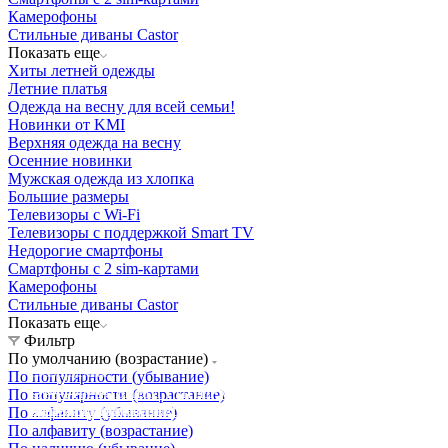
Камерофоны
Стильные диваны Castor
Показать еще
Хиты летней одежды
Летние платья
Одежда на весну для всей семьи!
Новинки от KMI
Верхняя одежда на весну
Осенние новинки
Мужская одежда из хлопка
Большие размеры
Телевизоры с Wi-Fi
Телевизоры с поддержкой Smart TV
Недорогие смартфоны
Смартфоны с 2 sim-картами
Камерофоны
Стильные диваны Castor
Показать еще
Фильтр
По умолчанию (возрастание)
Освещение
По популярности (убывание)
Освещение
Освещение
Освещение
СТРОИТЕЛЬНЫЙ ГИПЕРМАРКЕТ «ЛЕРУА
По популярности (возрастание)
Здания префектуры ТиНАО
Калужский завод путевых машин и гидроприводов
МЕРЛЕН»
Железнодорожный вокзал Арзамас-1
По алфавиту (убывание)
По алфавиту (возрастание)