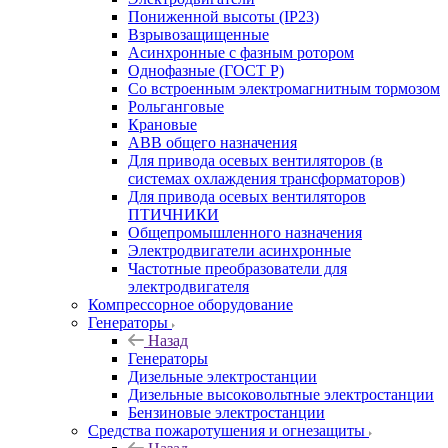
Пониженной высоты (IP23)
Взрывозащищенные
Асинхронные с фазным ротором
Однофазные (ГОСТ Р)
Со встроенным электромагнитным тормозом
Рольганговые
Крановые
АВВ общего назначения
Для привода осевых вентиляторов (в
системах охлаждения трансформаторов)
Для привода осевых вентиляторов
ПТИЧНИКИ
Общепромышленного назначения
Электродвигатели асинхронные
Частотные преобразователи для
электродвигателя
Компрессорное оборудование
Генераторы
Назад
Генераторы
Дизельные электростанции
Дизельные высоковольтные электростанции
Бензиновые электростанции
Средства пожаротушения и огнезащиты