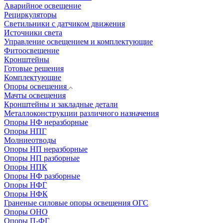
Аварийное освещение
Рециркуляторы
Светильники с датчиком движения
Источники света
Управление освещением и комплектующие
Фитоосвещение
Кронштейны
Готовые решения
Комплектующие
Опоры освещения
Мачты освещения
Кронштейны и закладные детали
Металлоконструкции различного назначения
Опоры НФ неразборные
Опоры НПГ
Молниеотводы
Опоры НП неразборные
Опоры НП разборные
Опоры НПК
Опоры НФ разборные
Опоры НФГ
Опоры НФК
Граненые силовые опоры освещения ОГС
Опоры ОНО
Опоры П-ФГ