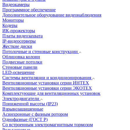
Видеокамеры
Программное обеспечение
Дополнительное оборудование видеонаблюдения
Мониторы
Кодеры
ИК-прожекторы
Платы видеозахвата
IP-видеосерверы
Жесткие диски
Потолочные и стеновые конструкции
Облицовка колонн
Подвесные потолки
Стеновые панели
LED-освещение
Системы вентиляции и кондиционирования
Вентиляционные установки серии ИНТЕХ
Вентиляционные установки серии ЭКОТЕХ
Комплектующие для вентиляционных установок
Электродвигатели
Пониженной высоты (IP23)
Взрывозащищенные
Асинхронные с фазным ротором
Однофазные (ГОСТ Р)
Со встроенным электромагнитным тормозом
Рольганговые