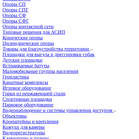
Опоры СП
Опоры СПГ
Опоры СФ
Опоры СФГ
Опоры контактной сети
Типовые решения для АСИП
Конические опоры
Цилиндрические опоры
Товары для благоустройства территории
Площадки для выгула и дрессировки собак
Детские площадки
Встраиваемые батуты
Маломобильные группы населения
Геопластика
Канатные комплексы
Игровое оборудование
Горки из нержавеющей стали
Спортивные площадки
Парковое оборудование
Видеонаблюдение и системы управления доступом
Объективы
Кронштейны и крепления
Кожухи для камеры
Видеорегистраторы
Клавиатуры и пульты