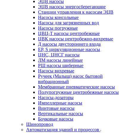
ЭЦВ насосы
ЭЦВ насосы энергосберегающие
Станции управления к насосам ЭЦВ
Насосы консольные
Насосы для загрязненных вод
Насосы погружные
ЦВЦ-Т насосы центробежные
ЦВК насосы центробежно-вихревые
Д насосы двустороннего входа
EP, S циркуляционные насосы
ЦНС, ЦНСГ насосы
ЛМ насосы линейные
РШ насосы шиберные
Насосы вихревые
Ручеек (Малыш) насос бытовой
вибрационный
Мембранные пневматические насосы
Полупогружные центробежные насосы
Насосы-дозаторы
Импеллерные насосы
Винтовые насосы
Вертикальные насосы
Бочковые насосы
Шинопровод
Автоматизация зданий и процессов