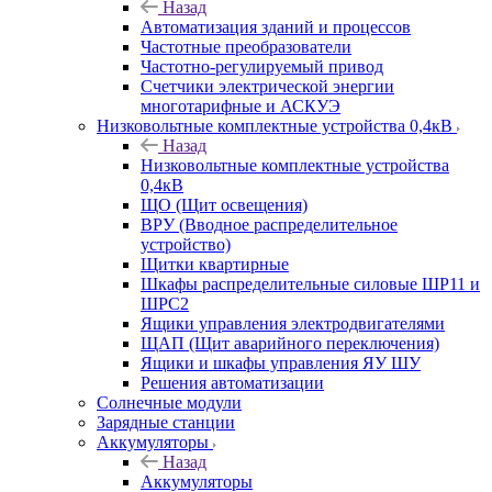
Назад
Автоматизация зданий и процессов
Частотные преобразователи
Частотно-регулируемый привод
Счетчики электрической энергии
многотарифные и АСКУЭ
Низковольтные комплектные устройства 0,4кВ
Назад
Низковольтные комплектные устройства
0,4кВ
ЩО (Щит освещения)
ВРУ (Вводное распределительное
устройство)
Щитки квартирные
Шкафы распределительные силовые ШР11 и
ШРС2
Ящики управления электродвигателями
ЩАП (Щит аварийного переключения)
Ящики и шкафы управления ЯУ ШУ
Решения автоматизации
Солнечные модули
Зарядные станции
Аккумуляторы
Назад
Аккумуляторы