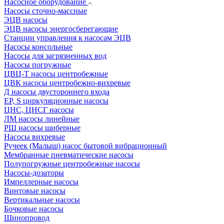
Насосное оборудование
Насосы сточно-массные
ЭЦВ насосы
ЭЦВ насосы энергосберегающие
Станции управления к насосам ЭЦВ
Насосы консольные
Насосы для загрязненных вод
Насосы погружные
ЦВЦ-Т насосы центробежные
ЦВК насосы центробежно-вихревые
Д насосы двустороннего входа
EP, S циркуляционные насосы
ЦНС, ЦНСГ насосы
ЛМ насосы линейные
РШ насосы шиберные
Насосы вихревые
Ручеек (Малыш) насос бытовой вибрационный
Мембранные пневматические насосы
Полупогружные центробежные насосы
Насосы-дозаторы
Импеллерные насосы
Винтовые насосы
Вертикальные насосы
Бочковые насосы
Шинопровод