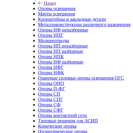
Назад
Опоры освещения
Мачты освещения
Кронштейны и закладные детали
Металлоконструкции различного назначения
Опоры НФ неразборные
Опоры НПГ
Молниеотводы
Опоры НП неразборные
Опоры НП разборные
Опоры НПК
Опоры НФ разборные
Опоры НФГ
Опоры НФК
Граненые силовые опоры освещения ОГС
Опоры ОНО
Опоры П-ФГ
Опоры СП
Опоры СПГ
Опоры СФ
Опоры СФГ
Опоры контактной сети
Типовые решения для АСИП
Конические опоры
Цилиндрические опоры