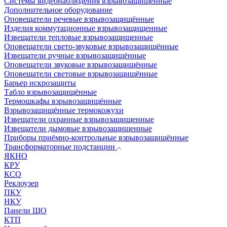
Системы видеонаблюдения взрывозащищенные
Дополнительное оборудование
Оповещатели речевые взрывозащищённые
Изделия коммутационные взрывозащищенные
Извещатели тепловые взрывозащищенные
Оповещатели свето-звуковые взрывозащищённые
Извещатели ручные взрывозащищённые
Оповещатели звуковые взрывозащищённые
Оповещатели световые взрывозащищённые
Барьер искрозащиты
Табло взрывозащищённые
Термошкафы взрывозащищённые
Взрывозащищённые термокожухи
Извещатели охранные взрывозащищенные
Извещатели дымовые взрывозащищенные
Приборы приёмно-контрольные взрывозащищённые
Трансформаторные подстанции
ЯКНО
КРУ
КСО
Реклоузер
ПКУ
НКУ
Панели ЩО
КТП