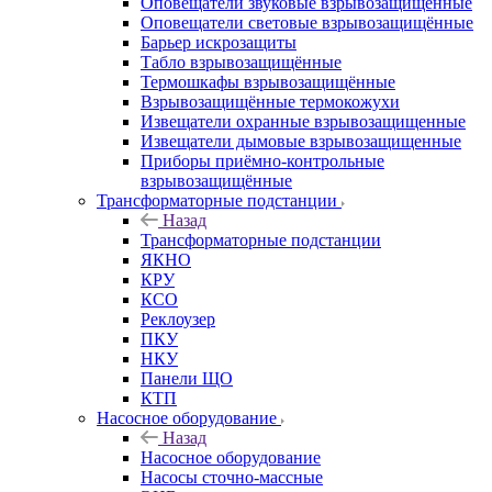
Оповещатели звуковые взрывозащищённые
Оповещатели световые взрывозащищённые
Барьер искрозащиты
Табло взрывозащищённые
Термошкафы взрывозащищённые
Взрывозащищённые термокожухи
Извещатели охранные взрывозащищенные
Извещатели дымовые взрывозащищенные
Приборы приёмно-контрольные
взрывозащищённые
Трансформаторные подстанции
Назад
Трансформаторные подстанции
ЯКНО
КРУ
КСО
Реклоузер
ПКУ
НКУ
Панели ЩО
КТП
Насосное оборудование
Назад
Насосное оборудование
Насосы сточно-массные