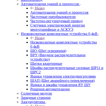
Автоматизация зданий и процессов
Назад
Автоматизация зданий и процессов
Частотные преобразователи
Частотно-регулируемый привод
Счетчики электрической энергии
многотарифные и АСКУЭ
Низковольтные комплектные устройства 0,4кВ
Назад
Низковольтные комплектные устройства
0,4кВ
ЩО (Щит освещения)
ВРУ (Вводное распределительное
устройство)
Щитки квартирные
Шкафы распределительные силовые ШР11 и
ШРС2
Ящики управления электродвигателями
ЩАП (Щит аварийного переключения)
Ящики и шкафы управления ЯУ ШУ
Решения автоматизации
Солнечные модули
Зарядные станции
Аккумуляторы