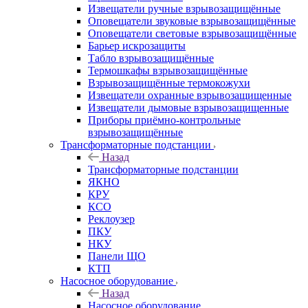
Извещатели ручные взрывозащищённые
Оповещатели звуковые взрывозащищённые
Оповещатели световые взрывозащищённые
Барьер искрозащиты
Табло взрывозащищённые
Термошкафы взрывозащищённые
Взрывозащищённые термокожухи
Извещатели охранные взрывозащищенные
Извещатели дымовые взрывозащищенные
Приборы приёмно-контрольные
взрывозащищённые
Трансформаторные подстанции
Назад
Трансформаторные подстанции
ЯКНО
КРУ
КСО
Реклоузер
ПКУ
НКУ
Панели ЩО
КТП
Насосное оборудование
Назад
Насосное оборудование