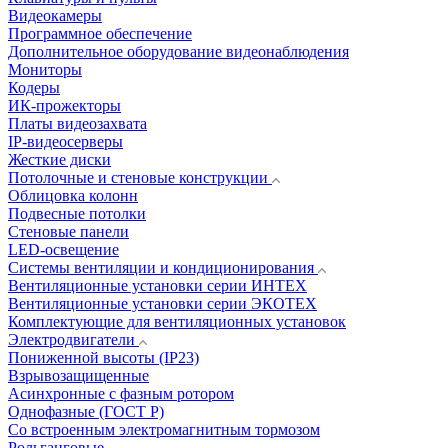
Видеокамеры
Программное обеспечение
Дополнительное оборудование видеонаблюдения
Мониторы
Кодеры
ИК-прожекторы
Платы видеозахвата
IP-видеосерверы
Жесткие диски
Потолочные и стеновые конструкции
Облицовка колонн
Подвесные потолки
Стеновые панели
LED-освещение
Системы вентиляции и кондиционирования
Вентиляционные установки серии ИНТЕХ
Вентиляционные установки серии ЭКОТЕХ
Комплектующие для вентиляционных установок
Электродвигатели
Пониженной высоты (IP23)
Взрывозащищенные
Асинхронные с фазным ротором
Однофазные (ГОСТ Р)
Со встроенным электромагнитным тормозом
Рольганговые