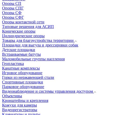
Опоры СП
Опоры СПГ
Опоры СФ
Опоры СФГ
Опоры контактной сети
Типовые решения для АСИП
Конические опоры
Цилиндрические опоры
Товары для благоустройства территории
Площадки для выгула и дрессировки собак
Детские площадки
Встраиваемые батуты
Маломобильные группы населения
Геопластика
Канатные комплексы
Игровое оборудование
Горки из нержавеющей стали
Спортивные площадки
Парковое оборудование
Видеонаблюдение и системы управления доступом
Объективы
Кронштейны и крепления
Кожухи для камеры
Видеорегистраторы
Клавиатуры и пульты