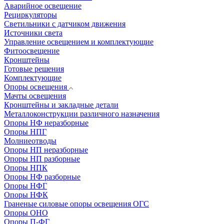
Аварийное освещение
Рециркуляторы
Светильники с датчиком движения
Источники света
Управление освещением и комплектующие
Фитоосвещение
Кронштейны
Готовые решения
Комплектующие
Опоры освещения
Мачты освещения
Кронштейны и закладные детали
Металлоконструкции различного назначения
Опоры НФ неразборные
Опоры НПГ
Молниеотводы
Опоры НП неразборные
Опоры НП разборные
Опоры НПК
Опоры НФ разборные
Опоры НФГ
Опоры НФК
Граненые силовые опоры освещения ОГС
Опоры ОНО
Опоры П-ФГ