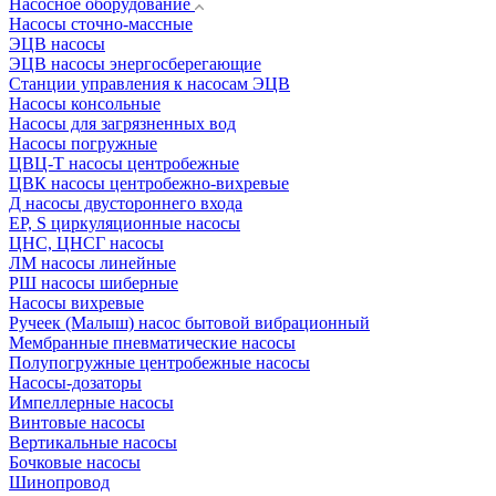
Насосное оборудование
Насосы сточно-массные
ЭЦВ насосы
ЭЦВ насосы энергосберегающие
Станции управления к насосам ЭЦВ
Насосы консольные
Насосы для загрязненных вод
Насосы погружные
ЦВЦ-Т насосы центробежные
ЦВК насосы центробежно-вихревые
Д насосы двустороннего входа
EP, S циркуляционные насосы
ЦНС, ЦНСГ насосы
ЛМ насосы линейные
РШ насосы шиберные
Насосы вихревые
Ручеек (Малыш) насос бытовой вибрационный
Мембранные пневматические насосы
Полупогружные центробежные насосы
Насосы-дозаторы
Импеллерные насосы
Винтовые насосы
Вертикальные насосы
Бочковые насосы
Шинопровод