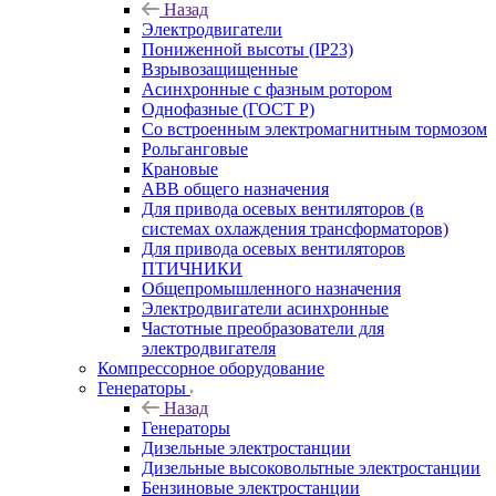
Назад
Электродвигатели
Пониженной высоты (IP23)
Взрывозащищенные
Асинхронные с фазным ротором
Однофазные (ГОСТ Р)
Со встроенным электромагнитным тормозом
Рольганговые
Крановые
АВВ общего назначения
Для привода осевых вентиляторов (в
системах охлаждения трансформаторов)
Для привода осевых вентиляторов
ПТИЧНИКИ
Общепромышленного назначения
Электродвигатели асинхронные
Частотные преобразователи для
электродвигателя
Компрессорное оборудование
Генераторы
Назад
Генераторы
Дизельные электростанции
Дизельные высоковольтные электростанции
Бензиновые электростанции