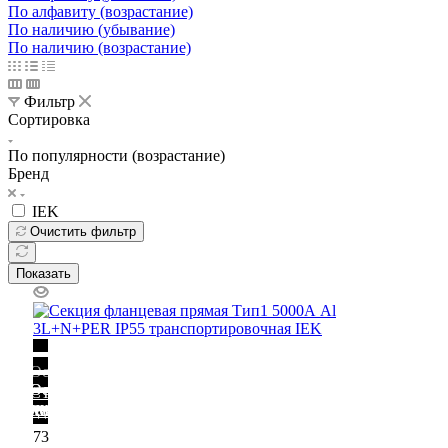
По алфавиту (возрастание)
По наличию (убывание)
По наличию (возрастание)
Фильтр
Сортировка
По популярности (возрастание)
Бренд
IEK
Очистить фильтр
Показать
Освещение
Освещение
Освещение
Освещение
СТРОИТЕЛЬНЫЙ ГИПЕРМАРКЕТ «ЛЕРУА
Здания префектуры ТиНАО
Калужский завод путевых машин и гидроприводов
МЕРЛЕН»
Железнодорожный вокзал Арзамас-1
73