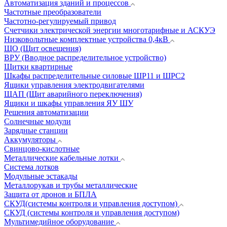
Автоматизация зданий и процессов
Частотные преобразователи
Частотно-регулируемый привод
Счетчики электрической энергии многотарифные и АСКУЭ
Низковольтные комплектные устройства 0,4кВ
ЩО (Щит освещения)
ВРУ (Вводное распределительное устройство)
Щитки квартирные
Шкафы распределительные силовые ШР11 и ШРС2
Ящики управления электродвигателями
ЩАП (Щит аварийного переключения)
Ящики и шкафы управления ЯУ ШУ
Решения автоматизации
Солнечные модули
Зарядные станции
Аккумуляторы
Свинцово-кислотные
Металлические кабельные лотки
Система лотков
Модульные эстакады
Металлорукав и трубы металлические
Защита от дронов и БПЛА
СКУД(системы контроля и управления доступом)
СКУД (системы контроля и управления доступом)
Мультимедийное оборудование