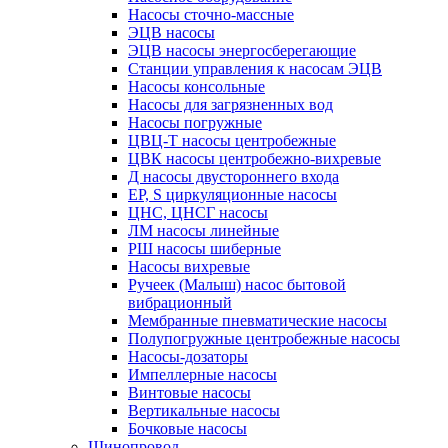
Насосы сточно-массные
ЭЦВ насосы
ЭЦВ насосы энергосберегающие
Станции управления к насосам ЭЦВ
Насосы консольные
Насосы для загрязненных вод
Насосы погружные
ЦВЦ-Т насосы центробежные
ЦВК насосы центробежно-вихревые
Д насосы двустороннего входа
EP, S циркуляционные насосы
ЦНС, ЦНСГ насосы
ЛМ насосы линейные
РШ насосы шиберные
Насосы вихревые
Ручеек (Малыш) насос бытовой
вибрационный
Мембранные пневматические насосы
Полупогружные центробежные насосы
Насосы-дозаторы
Импеллерные насосы
Винтовые насосы
Вертикальные насосы
Бочковые насосы
Шинопровод