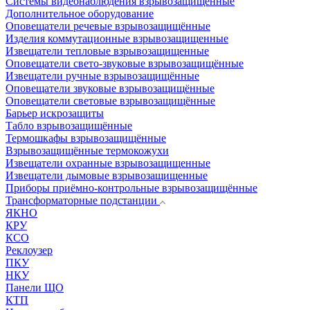
Системы видеонаблюдения взрывозащищенные
Дополнительное оборудование
Оповещатели речевые взрывозащищённые
Изделия коммутационные взрывозащищенные
Извещатели тепловые взрывозащищенные
Оповещатели свето-звуковые взрывозащищённые
Извещатели ручные взрывозащищённые
Оповещатели звуковые взрывозащищённые
Оповещатели световые взрывозащищённые
Барьер искрозащиты
Табло взрывозащищённые
Термошкафы взрывозащищённые
Взрывозащищённые термокожухи
Извещатели охранные взрывозащищенные
Извещатели дымовые взрывозащищенные
Приборы приёмно-контрольные взрывозащищённые
Трансформаторные подстанции
ЯКНО
КРУ
КСО
Реклоузер
ПКУ
НКУ
Панели ЩО
КТП