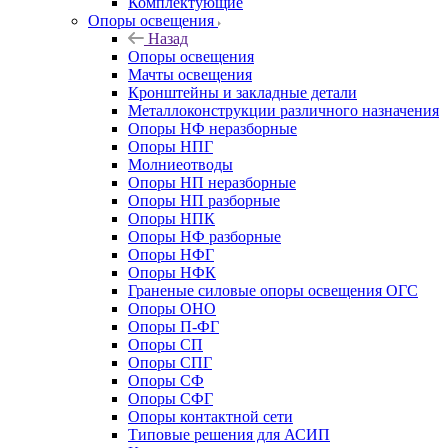
Комплектующие
Опоры освещения
Назад
Опоры освещения
Мачты освещения
Кронштейны и закладные детали
Металлоконструкции различного назначения
Опоры НФ неразборные
Опоры НПГ
Молниеотводы
Опоры НП неразборные
Опоры НП разборные
Опоры НПК
Опоры НФ разборные
Опоры НФГ
Опоры НФК
Граненые силовые опоры освещения ОГС
Опоры ОНО
Опоры П-ФГ
Опоры СП
Опоры СПГ
Опоры СФ
Опоры СФГ
Опоры контактной сети
Типовые решения для АСИП