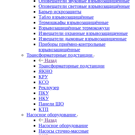
Оповещатели звуковые взрывозащищённые
Оповещатели световые взрывозащищённые
Барьер искрозащиты
Табло взрывозащищённые
Термошкафы взрывозащищённые
Взрывозащищённые термокожухи
Извещатели охранные взрывозащищенные
Извещатели дымовые взрывозащищенные
Приборы приёмно-контрольные
взрывозащищённые
Трансформаторные подстанции
Назад
Трансформаторные подстанции
ЯКНО
КРУ
КСО
Реклоузер
ПКУ
НКУ
Панели ЩО
КТП
Насосное оборудование
Назад
Насосное оборудование
Насосы сточно-массные