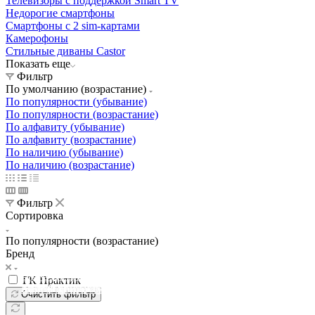
Телевизоры с поддержкой Smart TV
Недорогие смартфоны
Смартфоны с 2 sim-картами
Камерофоны
Стильные диваны Castor
Показать еще
Фильтр
По умолчанию (возрастание)
По популярности (убывание)
По популярности (возрастание)
По алфавиту (убывание)
По алфавиту (возрастание)
По наличию (убывание)
По наличию (возрастание)
Фильтр
Сортировка
По популярности (возрастание)
Бренд
Освещение
Освещение
Освещение
Освещение
СТРОИТЕЛЬНЫЙ ГИПЕРМАРКЕТ «ЛЕРУА
ГК Практик
Здания префектуры ТиНАО
Калужский завод путевых машин и гидроприводов
МЕРЛЕН»
Железнодорожный вокзал Арзамас-1
Очистить фильтр