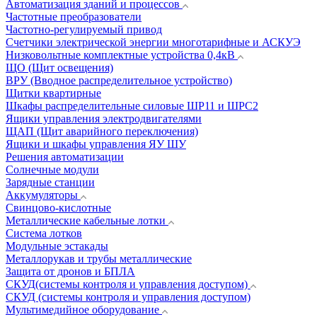
Автоматизация зданий и процессов
Частотные преобразователи
Частотно-регулируемый привод
Счетчики электрической энергии многотарифные и АСКУЭ
Низковольтные комплектные устройства 0,4кВ
ЩО (Щит освещения)
ВРУ (Вводное распределительное устройство)
Щитки квартирные
Шкафы распределительные силовые ШР11 и ШРС2
Ящики управления электродвигателями
ЩАП (Щит аварийного переключения)
Ящики и шкафы управления ЯУ ШУ
Решения автоматизации
Солнечные модули
Зарядные станции
Аккумуляторы
Свинцово-кислотные
Металлические кабельные лотки
Система лотков
Модульные эстакады
Металлорукав и трубы металлические
Защита от дронов и БПЛА
СКУД(системы контроля и управления доступом)
СКУД (системы контроля и управления доступом)
Мультимедийное оборудование