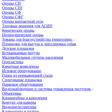
Опоры СП
Опоры СПГ
Опоры СФ
Опоры СФГ
Опоры контактной сети
Типовые решения для АСИП
Конические опоры
Цилиндрические опоры
Товары для благоустройства территории
Площадки для выгула и дрессировки собак
Детские площадки
Встраиваемые батуты
Маломобильные группы населения
Геопластика
Канатные комплексы
Игровое оборудование
Горки из нержавеющей стали
Спортивные площадки
Парковое оборудование
Видеонаблюдение и системы управления доступом
Объективы
Кронштейны и крепления
Кожухи для камеры
Видеорегистраторы
Клавиатуры и пульты