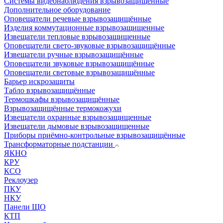
Системы видеонаблюдения взрывозащищенные
Дополнительное оборудование
Оповещатели речевые взрывозащищённые
Изделия коммутационные взрывозащищенные
Извещатели тепловые взрывозащищенные
Оповещатели свето-звуковые взрывозащищённые
Извещатели ручные взрывозащищённые
Оповещатели звуковые взрывозащищённые
Оповещатели световые взрывозащищённые
Барьер искрозащиты
Табло взрывозащищённые
Термошкафы взрывозащищённые
Взрывозащищённые термокожухи
Извещатели охранные взрывозащищенные
Извещатели дымовые взрывозащищенные
Приборы приёмно-контрольные взрывозащищённые
Трансформаторные подстанции
ЯКНО
КРУ
КСО
Реклоузер
ПКУ
НКУ
Панели ЩО
КТП