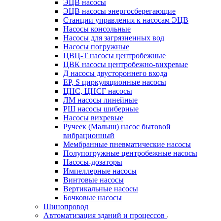
ЭЦВ насосы
ЭЦВ насосы энергосберегающие
Станции управления к насосам ЭЦВ
Насосы консольные
Насосы для загрязненных вод
Насосы погружные
ЦВЦ-Т насосы центробежные
ЦВК насосы центробежно-вихревые
Д насосы двустороннего входа
EP, S циркуляционные насосы
ЦНС, ЦНСГ насосы
ЛМ насосы линейные
РШ насосы шиберные
Насосы вихревые
Ручеек (Малыш) насос бытовой
вибрационный
Мембранные пневматические насосы
Полупогружные центробежные насосы
Насосы-дозаторы
Импеллерные насосы
Винтовые насосы
Вертикальные насосы
Бочковые насосы
Шинопровод
Автоматизация зданий и процессов