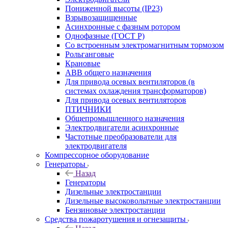
Пониженной высоты (IP23)
Взрывозащищенные
Асинхронные с фазным ротором
Однофазные (ГОСТ Р)
Со встроенным электромагнитным тормозом
Рольганговые
Крановые
АВВ общего назначения
Для привода осевых вентиляторов (в
системах охлаждения трансформаторов)
Для привода осевых вентиляторов
ПТИЧНИКИ
Общепромышленного назначения
Электродвигатели асинхронные
Частотные преобразователи для
электродвигателя
Компрессорное оборудование
Генераторы
Назад
Генераторы
Дизельные электростанции
Дизельные высоковольтные электростанции
Бензиновые электростанции
Средства пожаротушения и огнезащиты