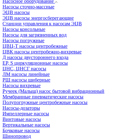
Насосное оборудование
Насосы сточно-массные
ЭЦВ насосы
ЭЦВ насосы энергосберегающие
Станции управления к насосам ЭЦВ
Насосы консольные
Насосы для загрязненных вод
Насосы погружные
ЦВЦ-Т насосы центробежные
ЦВК насосы центробежно-вихревые
Д насосы двустороннего входа
EP, S циркуляционные насосы
ЦНС, ЦНСГ насосы
ЛМ насосы линейные
РШ насосы шиберные
Насосы вихревые
Ручеек (Малыш) насос бытовой вибрационный
Мембранные пневматические насосы
Полупогружные центробежные насосы
Насосы-дозаторы
Импеллерные насосы
Винтовые насосы
Вертикальные насосы
Бочковые насосы
Шинопровод