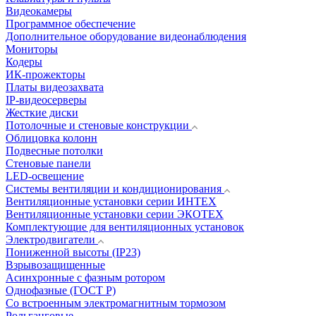
Видеокамеры
Программное обеспечение
Дополнительное оборудование видеонаблюдения
Мониторы
Кодеры
ИК-прожекторы
Платы видеозахвата
IP-видеосерверы
Жесткие диски
Потолочные и стеновые конструкции
Облицовка колонн
Подвесные потолки
Стеновые панели
LED-освещение
Системы вентиляции и кондиционирования
Вентиляционные установки серии ИНТЕХ
Вентиляционные установки серии ЭКОТЕХ
Комплектующие для вентиляционных установок
Электродвигатели
Пониженной высоты (IP23)
Взрывозащищенные
Асинхронные с фазным ротором
Однофазные (ГОСТ Р)
Со встроенным электромагнитным тормозом
Рольганговые