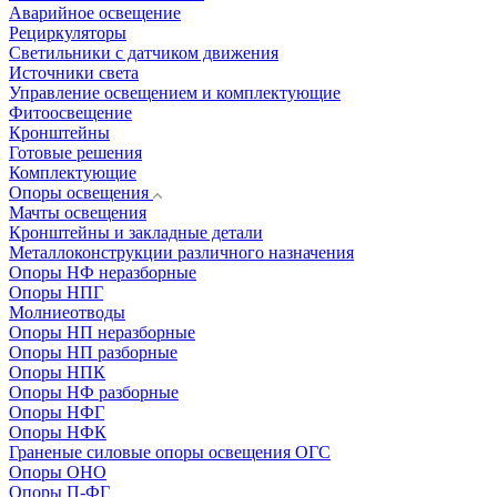
Аварийное освещение
Рециркуляторы
Светильники с датчиком движения
Источники света
Управление освещением и комплектующие
Фитоосвещение
Кронштейны
Готовые решения
Комплектующие
Опоры освещения
Мачты освещения
Кронштейны и закладные детали
Металлоконструкции различного назначения
Опоры НФ неразборные
Опоры НПГ
Молниеотводы
Опоры НП неразборные
Опоры НП разборные
Опоры НПК
Опоры НФ разборные
Опоры НФГ
Опоры НФК
Граненые силовые опоры освещения ОГС
Опоры ОНО
Опоры П-ФГ