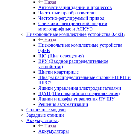
Назад
Автоматизация зданий и процессов
Частотные преобразователи
Частотно-регулируемый привод
Счетчики электрической энергии
многотарифные и АСКУЭ
Низковольтные комплектные устройства 0,4кВ
Назад
Низковольтные комплектные устройства
0,4кВ
ЩО (Щит освещения)
ВРУ (Вводное распределительное
устройство)
Щитки квартирные
Шкафы распределительные силовые ШР11 и
ШРС2
Ящики управления электродвигателями
ЩАП (Щит аварийного переключения)
Ящики и шкафы управления ЯУ ШУ
Решения автоматизации
Солнечные модули
Зарядные станции
Аккумуляторы
Назад
Аккумуляторы