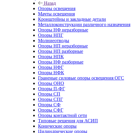
Назад
Опоры освещения
Мачты освещения
Кронштейны и закладные детали
Металлоконструкции различного назначения
Опоры НФ неразборные
Опоры НПГ
Молниеотводы
Опоры НП неразборные
Опоры НП разборные
Опоры НПК
Опоры НФ разборные
Опоры НФГ
Опоры НФК
Граненые силовые опоры освещения ОГС
Опоры ОНО
Опоры П-ФГ
Опоры СП
Опоры СПГ
Опоры СФ
Опоры СФГ
Опоры контактной сети
Типовые решения для АСИП
Конические опоры
Цилиндрические опоры