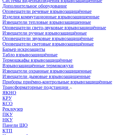
Системы видеонаблюдения взрывозащищенные
Дополнительное оборудование
Оповещатели речевые взрывозащищённые
Изделия коммутационные взрывозащищенные
Извещатели тепловые взрывозащищенные
Оповещатели свето-звуковые взрывозащищённые
Извещатели ручные взрывозащищённые
Оповещатели звуковые взрывозащищённые
Оповещатели световые взрывозащищённые
Барьер искрозащиты
Табло взрывозащищённые
Термошкафы взрывозащищённые
Взрывозащищённые термокожухи
Извещатели охранные взрывозащищенные
Извещатели дымовые взрывозащищенные
Приборы приёмно-контрольные взрывозащищённые
Трансформаторные подстанции
ЯКНО
КРУ
КСО
Реклоузер
ПКУ
НКУ
Панели ЩО
КТП