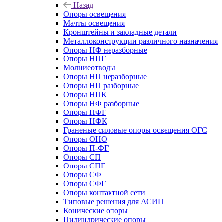
Назад
Опоры освещения
Мачты освещения
Кронштейны и закладные детали
Металлоконструкции различного назначения
Опоры НФ неразборные
Опоры НПГ
Молниеотводы
Опоры НП неразборные
Опоры НП разборные
Опоры НПК
Опоры НФ разборные
Опоры НФГ
Опоры НФК
Граненые силовые опоры освещения ОГС
Опоры ОНО
Опоры П-ФГ
Опоры СП
Опоры СПГ
Опоры СФ
Опоры СФГ
Опоры контактной сети
Типовые решения для АСИП
Конические опоры
Цилиндрические опоры