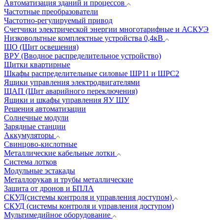
Автоматизация зданий и процессов
Частотные преобразователи
Частотно-регулируемый привод
Счетчики электрической энергии многотарифные и АСКУЭ
Низковольтные комплектные устройства 0,4кВ
ЩО (Щит освещения)
ВРУ (Вводное распределительное устройство)
Щитки квартирные
Шкафы распределительные силовые ШР11 и ШРС2
Ящики управления электродвигателями
ЩАП (Щит аварийного переключения)
Ящики и шкафы управления ЯУ ШУ
Решения автоматизации
Солнечные модули
Зарядные станции
Аккумуляторы
Свинцово-кислотные
Металлические кабельные лотки
Система лотков
Модульные эстакады
Металлорукав и трубы металлические
Защита от дронов и БПЛА
СКУД(системы контроля и управления доступом)
СКУД (системы контроля и управления доступом)
Мультимедийное оборудование