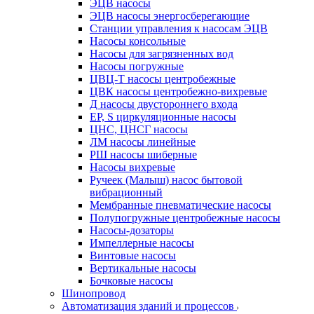
ЭЦВ насосы
ЭЦВ насосы энергосберегающие
Станции управления к насосам ЭЦВ
Насосы консольные
Насосы для загрязненных вод
Насосы погружные
ЦВЦ-Т насосы центробежные
ЦВК насосы центробежно-вихревые
Д насосы двустороннего входа
EP, S циркуляционные насосы
ЦНС, ЦНСГ насосы
ЛМ насосы линейные
РШ насосы шиберные
Насосы вихревые
Ручеек (Малыш) насос бытовой
вибрационный
Мембранные пневматические насосы
Полупогружные центробежные насосы
Насосы-дозаторы
Импеллерные насосы
Винтовые насосы
Вертикальные насосы
Бочковые насосы
Шинопровод
Автоматизация зданий и процессов