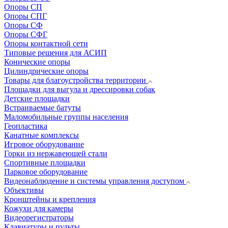
Опоры СП
Опоры СПГ
Опоры СФ
Опоры СФГ
Опоры контактной сети
Типовые решения для АСИП
Конические опоры
Цилиндрические опоры
Товары для благоустройства территории
Площадки для выгула и дрессировки собак
Детские площадки
Встраиваемые батуты
Маломобильные группы населения
Геопластика
Канатные комплексы
Игровое оборудование
Горки из нержавеющей стали
Спортивные площадки
Парковое оборудование
Видеонаблюдение и системы управления доступом
Объективы
Кронштейны и крепления
Кожухи для камеры
Видеорегистраторы
Клавиатуры и пульты