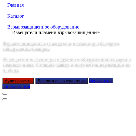
Главная
—
Каталог
—
Взрывозащищенное оборудование
—
Извещатели пламени взрывозащищённые
Взрывозащищенные извещатели пламени для быстрого
обнаружения пожаров
Извещатели пламени для надежного обнаружения пожаров в
опасных зонах. Оставьте заявку и получите консультацию по
выбору.
Бесплатная
Аудит проекта
Бесплатная консультация
консультация