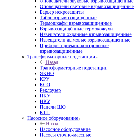
Оповещатели звуковые взрывозащищённые
Оповещатели световые взрывозащищённые
Барьер искрозащиты
Табло взрывозащищённые
Термошкафы взрывозащищённые
Взрывозащищённые термокожухи
Извещатели охранные взрывозащищенные
Извещатели дымовые взрывозащищенные
Приборы приёмно-контрольные
взрывозащищённые
Трансформаторные подстанции
Назад
Трансформаторные подстанции
ЯКНО
КРУ
КСО
Реклоузер
ПКУ
НКУ
Панели ЩО
КТП
Насосное оборудование
Назад
Насосное оборудование
Насосы сточно-массные