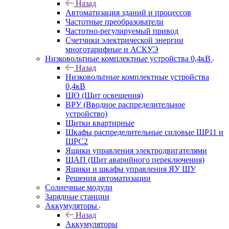
Назад
Автоматизация зданий и процессов
Частотные преобразователи
Частотно-регулируемый привод
Счетчики электрической энергии
многотарифные и АСКУЭ
Низковольтные комплектные устройства 0,4кВ
Назад
Низковольтные комплектные устройства
0,4кВ
ЩО (Щит освещения)
ВРУ (Вводное распределительное
устройство)
Щитки квартирные
Шкафы распределительные силовые ШР11 и
ШРС2
Ящики управления электродвигателями
ЩАП (Щит аварийного переключения)
Ящики и шкафы управления ЯУ ШУ
Решения автоматизации
Солнечные модули
Зарядные станции
Аккумуляторы
Назад
Аккумуляторы