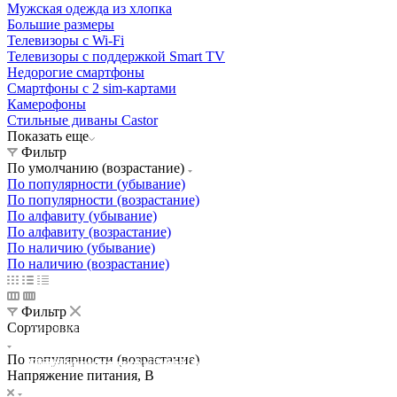
Мужская одежда из хлопка
Большие размеры
Телевизоры с Wi-Fi
Телевизоры с поддержкой Smart TV
Недорогие смартфоны
Смартфоны с 2 sim-картами
Камерофоны
Стильные диваны Castor
Показать еще
Фильтр
По умолчанию (возрастание)
По популярности (убывание)
По популярности (возрастание)
По алфавиту (убывание)
По алфавиту (возрастание)
По наличию (убывание)
По наличию (возрастание)
Фильтр
Сортировка
Освещение
Освещение
Освещение
Освещение
СТРОИТЕЛЬНЫЙ ГИПЕРМАРКЕТ «ЛЕРУА
По популярности (возрастание)
Здания префектуры ТиНАО
Калужский завод путевых машин и гидроприводов
МЕРЛЕН»
Железнодорожный вокзал Арзамас-1
Напряжение питания, В