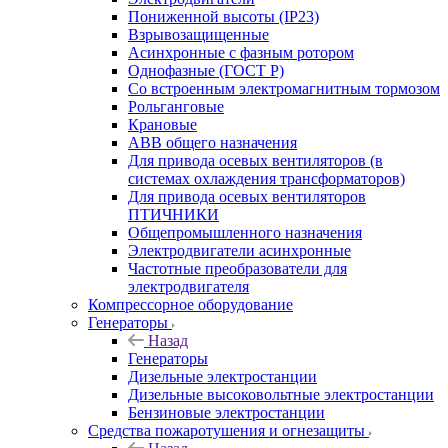
Пониженной высоты (IP23)
Взрывозащищенные
Асинхронные с фазным ротором
Однофазные (ГОСТ Р)
Со встроенным электромагнитным тормозом
Рольганговые
Крановые
АВВ общего назначения
Для привода осевых вентиляторов (в
системах охлаждения трансформаторов)
Для привода осевых вентиляторов
ПТИЧНИКИ
Общепромышленного назначения
Электродвигатели асинхронные
Частотные преобразователи для
электродвигателя
Компрессорное оборудование
Генераторы
Назад
Генераторы
Дизельные электростанции
Дизельные высоковольтные электростанции
Бензиновые электростанции
Средства пожаротушения и огнезащиты