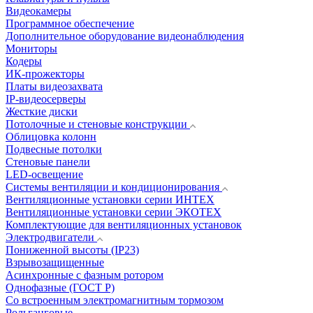
Видеокамеры
Программное обеспечение
Дополнительное оборудование видеонаблюдения
Мониторы
Кодеры
ИК-прожекторы
Платы видеозахвата
IP-видеосерверы
Жесткие диски
Потолочные и стеновые конструкции
Облицовка колонн
Подвесные потолки
Стеновые панели
LED-освещение
Системы вентиляции и кондиционирования
Вентиляционные установки серии ИНТЕХ
Вентиляционные установки серии ЭКОТЕХ
Комплектующие для вентиляционных установок
Электродвигатели
Пониженной высоты (IP23)
Взрывозащищенные
Асинхронные с фазным ротором
Однофазные (ГОСТ Р)
Со встроенным электромагнитным тормозом
Рольганговые