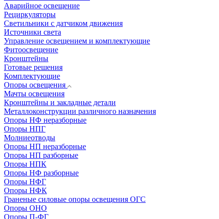
Аварийное освещение
Рециркуляторы
Светильники с датчиком движения
Источники света
Управление освещением и комплектующие
Фитоосвещение
Кронштейны
Готовые решения
Комплектующие
Опоры освещения
Мачты освещения
Кронштейны и закладные детали
Металлоконструкции различного назначения
Опоры НФ неразборные
Опоры НПГ
Молниеотводы
Опоры НП неразборные
Опоры НП разборные
Опоры НПК
Опоры НФ разборные
Опоры НФГ
Опоры НФК
Граненые силовые опоры освещения ОГС
Опоры ОНО
Опоры П-ФГ