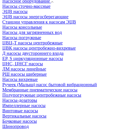
Насосное оборудование
Насосы сточно-массные
ЭЦВ насосы
ЭЦВ насосы энергосберегающие
Станции управления к насосам ЭЦВ
Насосы консольные
Насосы для загрязненных вод
Насосы погружные
ЦВЦ-Т насосы центробежные
ЦВК насосы центробежно-вихревые
Д насосы двустороннего входа
EP, S циркуляционные насосы
ЦНС, ЦНСГ насосы
ЛМ насосы линейные
РШ насосы шиберные
Насосы вихревые
Ручеек (Малыш) насос бытовой вибрационный
Мембранные пневматические насосы
Полупогружные центробежные насосы
Насосы-дозаторы
Импеллерные насосы
Винтовые насосы
Вертикальные насосы
Бочковые насосы
Шинопровод