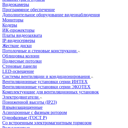
Видеокамеры
Программное обеспечение
Дополнительное оборудование видеонаблюдения
Мониторы
Кодеры
ИК-прожекторы
Платы видеозахвата
IP-видеосерверы
Жесткие диски
Потолочные и стеновые конструкции
Облицовка колонн
Подвесные потолки
Стеновые панели
LED-освещение
Системы вентиляции и кондиционирования
Вентиляционные установки серии ИНТЕХ
Вентиляционные установки серии ЭКОТЕХ
Комплектующие для вентиляционных установок
Электродвигатели
Пониженной высоты (IP23)
Взрывозащищенные
Асинхронные с фазным ротором
Однофазные (ГОСТ Р)
Со встроенным электромагнитным тормозом
Рольганговые