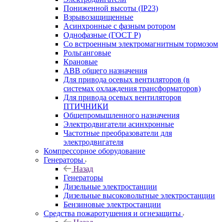
Пониженной высоты (IP23)
Взрывозащищенные
Асинхронные с фазным ротором
Однофазные (ГОСТ Р)
Со встроенным электромагнитным тормозом
Рольганговые
Крановые
АВВ общего назначения
Для привода осевых вентиляторов (в
системах охлаждения трансформаторов)
Для привода осевых вентиляторов
ПТИЧНИКИ
Общепромышленного назначения
Электродвигатели асинхронные
Частотные преобразователи для
электродвигателя
Компрессорное оборудование
Генераторы
Назад
Генераторы
Дизельные электростанции
Дизельные высоковольтные электростанции
Бензиновые электростанции
Средства пожаротушения и огнезащиты