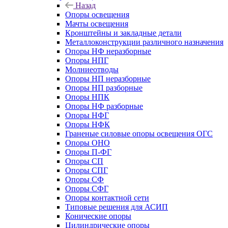
Назад
Опоры освещения
Мачты освещения
Кронштейны и закладные детали
Металлоконструкции различного назначения
Опоры НФ неразборные
Опоры НПГ
Молниеотводы
Опоры НП неразборные
Опоры НП разборные
Опоры НПК
Опоры НФ разборные
Опоры НФГ
Опоры НФК
Граненые силовые опоры освещения ОГС
Опоры ОНО
Опоры П-ФГ
Опоры СП
Опоры СПГ
Опоры СФ
Опоры СФГ
Опоры контактной сети
Типовые решения для АСИП
Конические опоры
Цилиндрические опоры