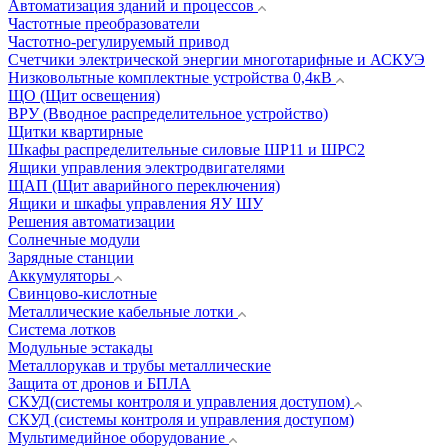
Автоматизация зданий и процессов
Частотные преобразователи
Частотно-регулируемый привод
Счетчики электрической энергии многотарифные и АСКУЭ
Низковольтные комплектные устройства 0,4кВ
ЩО (Щит освещения)
ВРУ (Вводное распределительное устройство)
Щитки квартирные
Шкафы распределительные силовые ШР11 и ШРС2
Ящики управления электродвигателями
ЩАП (Щит аварийного переключения)
Ящики и шкафы управления ЯУ ШУ
Решения автоматизации
Солнечные модули
Зарядные станции
Аккумуляторы
Свинцово-кислотные
Металлические кабельные лотки
Система лотков
Модульные эстакады
Металлорукав и трубы металлические
Защита от дронов и БПЛА
СКУД(системы контроля и управления доступом)
СКУД (системы контроля и управления доступом)
Мультимедийное оборудование