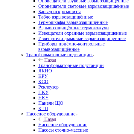
Оповещатели звуковые взрывозащищённые
Оповещатели световые взрывозащищённые
Барьер искрозащиты
Табло взрывозащищённые
Термошкафы взрывозащищённые
Взрывозащищённые термокожухи
Извещатели охранные взрывозащищенные
Извещатели дымовые взрывозащищенные
Приборы приёмно-контрольные
взрывозащищённые
Трансформаторные подстанции
Назад
Трансформаторные подстанции
ЯКНО
КРУ
КСО
Реклоузер
ПКУ
НКУ
Панели ЩО
КТП
Насосное оборудование
Назад
Насосное оборудование
Насосы сточно-массные