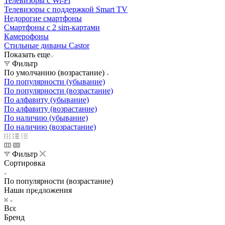
Телевизоры с Wi-Fi
Телевизоры с поддержкой Smart TV
Недорогие смартфоны
Смартфоны с 2 sim-картами
Камерофоны
Стильные диваны Castor
Показать еще
Фильтр
По умолчанию (возрастание)
По популярности (убывание)
По популярности (возрастание)
По алфавиту (убывание)
По алфавиту (возрастание)
По наличию (убывание)
По наличию (возрастание)
Фильтр
Сортировка
По популярности (возрастание)
Освещение
Наши предложения
Освещение
Освещение
Освещение
СТРОИТЕЛЬНЫЙ ГИПЕРМАРКЕТ «ЛЕРУА
Здания префектуры ТиНАО
Калужский завод путевых машин и гидроприводов
МЕРЛЕН»
Железнодорожный вокзал Арзамас-1
Все
Бренд