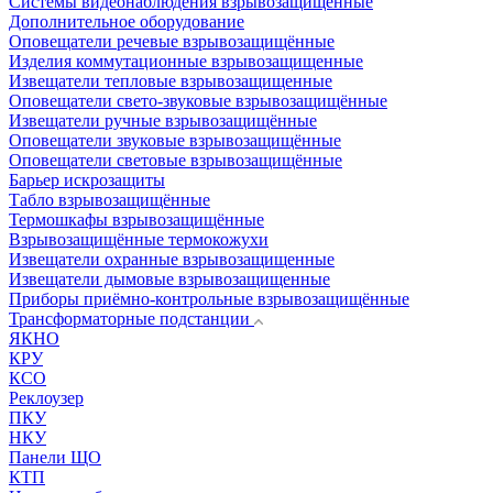
Системы видеонаблюдения взрывозащищенные
Дополнительное оборудование
Оповещатели речевые взрывозащищённые
Изделия коммутационные взрывозащищенные
Извещатели тепловые взрывозащищенные
Оповещатели свето-звуковые взрывозащищённые
Извещатели ручные взрывозащищённые
Оповещатели звуковые взрывозащищённые
Оповещатели световые взрывозащищённые
Барьер искрозащиты
Табло взрывозащищённые
Термошкафы взрывозащищённые
Взрывозащищённые термокожухи
Извещатели охранные взрывозащищенные
Извещатели дымовые взрывозащищенные
Приборы приёмно-контрольные взрывозащищённые
Трансформаторные подстанции
ЯКНО
КРУ
КСО
Реклоузер
ПКУ
НКУ
Панели ЩО
КТП