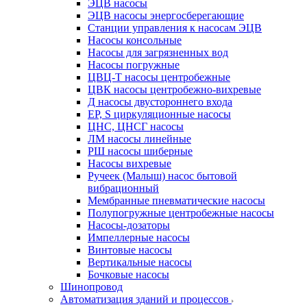
ЭЦВ насосы
ЭЦВ насосы энергосберегающие
Станции управления к насосам ЭЦВ
Насосы консольные
Насосы для загрязненных вод
Насосы погружные
ЦВЦ-Т насосы центробежные
ЦВК насосы центробежно-вихревые
Д насосы двустороннего входа
EP, S циркуляционные насосы
ЦНС, ЦНСГ насосы
ЛМ насосы линейные
РШ насосы шиберные
Насосы вихревые
Ручеек (Малыш) насос бытовой
вибрационный
Мембранные пневматические насосы
Полупогружные центробежные насосы
Насосы-дозаторы
Импеллерные насосы
Винтовые насосы
Вертикальные насосы
Бочковые насосы
Шинопровод
Автоматизация зданий и процессов