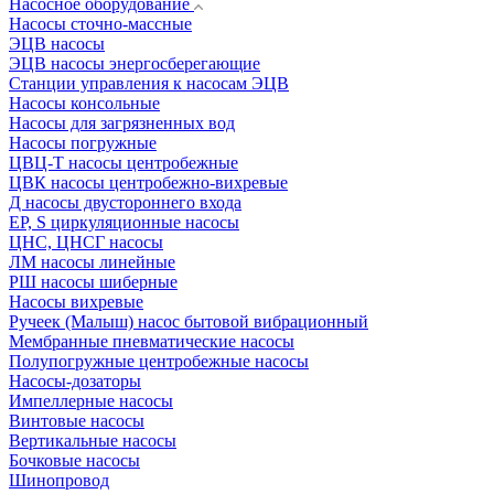
Насосное оборудование
Насосы сточно-массные
ЭЦВ насосы
ЭЦВ насосы энергосберегающие
Станции управления к насосам ЭЦВ
Насосы консольные
Насосы для загрязненных вод
Насосы погружные
ЦВЦ-Т насосы центробежные
ЦВК насосы центробежно-вихревые
Д насосы двустороннего входа
EP, S циркуляционные насосы
ЦНС, ЦНСГ насосы
ЛМ насосы линейные
РШ насосы шиберные
Насосы вихревые
Ручеек (Малыш) насос бытовой вибрационный
Мембранные пневматические насосы
Полупогружные центробежные насосы
Насосы-дозаторы
Импеллерные насосы
Винтовые насосы
Вертикальные насосы
Бочковые насосы
Шинопровод