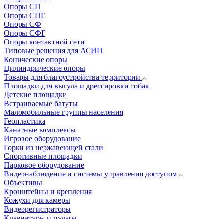
Опоры СП
Опоры СПГ
Опоры СФ
Опоры СФГ
Опоры контактной сети
Типовые решения для АСИП
Конические опоры
Цилиндрические опоры
Товары для благоустройства территории
Площадки для выгула и дрессировки собак
Детские площадки
Встраиваемые батуты
Маломобильные группы населения
Геопластика
Канатные комплексы
Игровое оборудование
Горки из нержавеющей стали
Спортивные площадки
Парковое оборудование
Видеонаблюдение и системы управления доступом
Объективы
Кронштейны и крепления
Кожухи для камеры
Видеорегистраторы
Клавиатуры и пульты