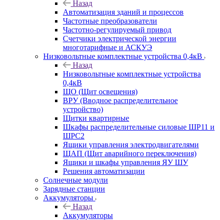
Назад
Автоматизация зданий и процессов
Частотные преобразователи
Частотно-регулируемый привод
Счетчики электрической энергии
многотарифные и АСКУЭ
Низковольтные комплектные устройства 0,4кВ
Назад
Низковольтные комплектные устройства
0,4кВ
ЩО (Щит освещения)
ВРУ (Вводное распределительное
устройство)
Щитки квартирные
Шкафы распределительные силовые ШР11 и
ШРС2
Ящики управления электродвигателями
ЩАП (Щит аварийного переключения)
Ящики и шкафы управления ЯУ ШУ
Решения автоматизации
Солнечные модули
Зарядные станции
Аккумуляторы
Назад
Аккумуляторы