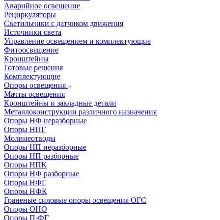
Аварийное освещение
Рециркуляторы
Светильники с датчиком движения
Источники света
Управление освещением и комплектующие
Фитоосвещение
Кронштейны
Готовые решения
Комплектующие
Опоры освещения
Мачты освещения
Кронштейны и закладные детали
Металлоконструкции различного назначения
Опоры НФ неразборные
Опоры НПГ
Молниеотводы
Опоры НП неразборные
Опоры НП разборные
Опоры НПК
Опоры НФ разборные
Опоры НФГ
Опоры НФК
Граненые силовые опоры освещения ОГС
Опоры ОНО
Опоры П-ФГ