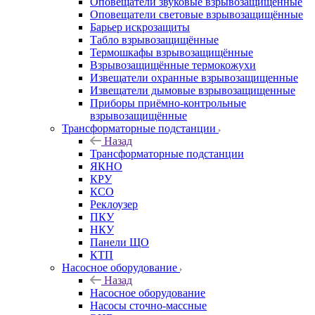
Оповещатели звуковые взрывозащищённые
Оповещатели световые взрывозащищённые
Барьер искрозащиты
Табло взрывозащищённые
Термошкафы взрывозащищённые
Взрывозащищённые термокожухи
Извещатели охранные взрывозащищенные
Извещатели дымовые взрывозащищенные
Приборы приёмно-контрольные
взрывозащищённые
Трансформаторные подстанции
Назад
Трансформаторные подстанции
ЯКНО
КРУ
КСО
Реклоузер
ПКУ
НКУ
Панели ЩО
КТП
Насосное оборудование
Назад
Насосное оборудование
Насосы сточно-массные