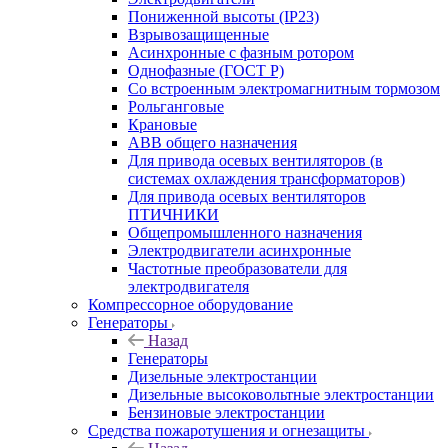
Пониженной высоты (IP23)
Взрывозащищенные
Асинхронные с фазным ротором
Однофазные (ГОСТ Р)
Со встроенным электромагнитным тормозом
Рольганговые
Крановые
АВВ общего назначения
Для привода осевых вентиляторов (в
системах охлаждения трансформаторов)
Для привода осевых вентиляторов
ПТИЧНИКИ
Общепромышленного назначения
Электродвигатели асинхронные
Частотные преобразователи для
электродвигателя
Компрессорное оборудование
Генераторы
Назад
Генераторы
Дизельные электростанции
Дизельные высоковольтные электростанции
Бензиновые электростанции
Средства пожаротушения и огнезащиты