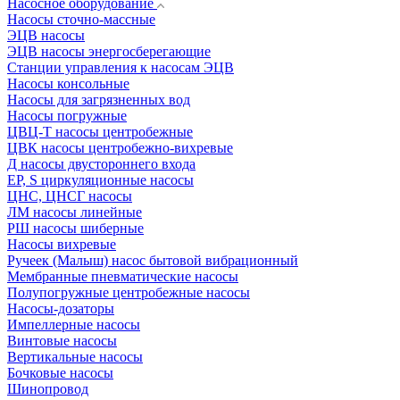
Насосное оборудование
Насосы сточно-массные
ЭЦВ насосы
ЭЦВ насосы энергосберегающие
Станции управления к насосам ЭЦВ
Насосы консольные
Насосы для загрязненных вод
Насосы погружные
ЦВЦ-Т насосы центробежные
ЦВК насосы центробежно-вихревые
Д насосы двустороннего входа
EP, S циркуляционные насосы
ЦНС, ЦНСГ насосы
ЛМ насосы линейные
РШ насосы шиберные
Насосы вихревые
Ручеек (Малыш) насос бытовой вибрационный
Мембранные пневматические насосы
Полупогружные центробежные насосы
Насосы-дозаторы
Импеллерные насосы
Винтовые насосы
Вертикальные насосы
Бочковые насосы
Шинопровод