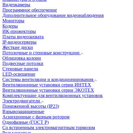
Видеокамеры
Программное обеспечение
Дополнительное оборудование видеонаблюдения
Мониторы
Кодеры
ИК-прожекторы
Платы видеозахвата
IP-видеосерверы
Жесткие диски
Потолочные и стеновые конструкции
Облицовка колонн
Подвесные потолки
Стеновые панели
LED-освещение
Системы вентиляции и кондиционирования
Вентиляционные установки серии ИНТЕХ
Вентиляционные установки серии ЭКОТЕХ
Комплектующие для вентиляционных установок
Электродвигатели
Пониженной высоты (IP23)
Взрывозащищенные
Асинхронные с фазным ротором
Однофазные (ГОСТ Р)
Со встроенным электромагнитным тормозом
Рольганговые