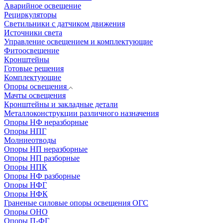
Аварийное освещение
Рециркуляторы
Светильники с датчиком движения
Источники света
Управление освещением и комплектующие
Фитоосвещение
Кронштейны
Готовые решения
Комплектующие
Опоры освещения
Мачты освещения
Кронштейны и закладные детали
Металлоконструкции различного назначения
Опоры НФ неразборные
Опоры НПГ
Молниеотводы
Опоры НП неразборные
Опоры НП разборные
Опоры НПК
Опоры НФ разборные
Опоры НФГ
Опоры НФК
Граненые силовые опоры освещения ОГС
Опоры ОНО
Опоры П-ФГ