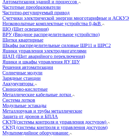
Автоматизация зданий и процессов
Частотные преобразователи
Частотно-регулируемый привод
Счетчики электрической энергии многотарифные и АСКУЭ
Низковольтные комплектные устройства 0,4кВ
ЩО (Щит освещения)
ВРУ (Вводное распределительное устройство)
Щитки квартирные
Шкафы распределительные силовые ШР11 и ШРС2
Ящики управления электродвигателями
ЩАП (Щит аварийного переключения)
Ящики и шкафы управления ЯУ ШУ
Решения автоматизации
Солнечные модули
Зарядные станции
Аккумуляторы
Свинцово-кислотные
Металлические кабельные лотки
Система лотков
Модульные эстакады
Металлорукав и трубы металлические
Защита от дронов и БПЛА
СКУД(системы контроля и управления доступом)
СКУД (системы контроля и управления доступом)
Мультимедийное оборудование