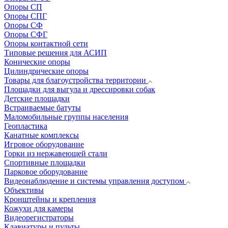
Опоры СП
Опоры СПГ
Опоры СФ
Опоры СФГ
Опоры контактной сети
Типовые решения для АСИП
Конические опоры
Цилиндрические опоры
Товары для благоустройства территории
Площадки для выгула и дрессировки собак
Детские площадки
Встраиваемые батуты
Маломобильные группы населения
Геопластика
Канатные комплексы
Игровое оборудование
Горки из нержавеющей стали
Спортивные площадки
Парковое оборудование
Видеонаблюдение и системы управления доступом
Объективы
Кронштейны и крепления
Кожухи для камеры
Видеорегистраторы
Клавиатуры и пульты