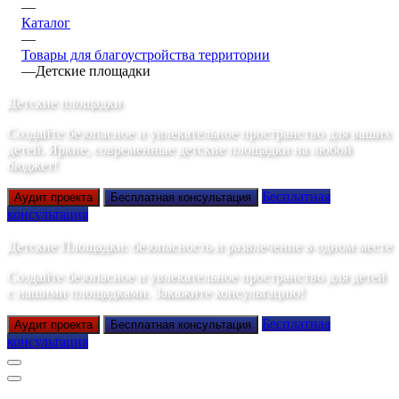
—
Каталог
—
Товары для благоустройства территории
—
Детские площадки
Детские площадки
Создайте безопасное и увлекательное пространство для ваших
детей. Яркие, современные детские площадки на любой
бюджет!
Бесплатная
Аудит проекта
Бесплатная консультация
консультация
Детские Площадки: безопасность и развлечение в одном месте
Создайте безопасное и увлекательное пространство для детей
с нашими площадками. Закажите консультацию!
Бесплатная
Аудит проекта
Бесплатная консультация
консультация