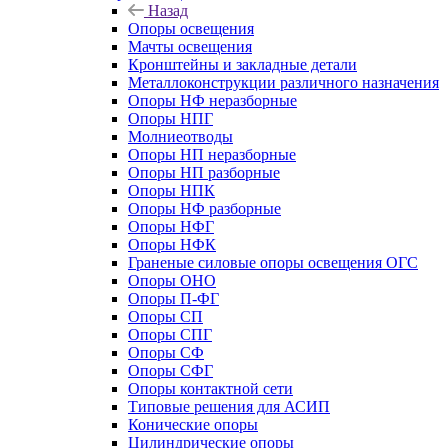
Назад
Опоры освещения
Мачты освещения
Кронштейны и закладные детали
Металлоконструкции различного назначения
Опоры НФ неразборные
Опоры НПГ
Молниеотводы
Опоры НП неразборные
Опоры НП разборные
Опоры НПК
Опоры НФ разборные
Опоры НФГ
Опоры НФК
Граненые силовые опоры освещения ОГС
Опоры ОНО
Опоры П-ФГ
Опоры СП
Опоры СПГ
Опоры СФ
Опоры СФГ
Опоры контактной сети
Типовые решения для АСИП
Конические опоры
Цилиндрические опоры