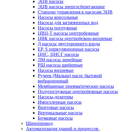
ЭЦВ насосы
ЭЦВ насосы энергосберегающие
Станции управления к насосам ЭЦВ
Насосы консольные
Насосы для загрязненных вод
Насосы погружные
ЦВЦ-Т насосы центробежные
ЦВК насосы центробежно-вихревые
Д насосы двустороннего входа
EP, S циркуляционные насосы
ЦНС, ЦНСГ насосы
ЛМ насосы линейные
РШ насосы шиберные
Насосы вихревые
Ручеек (Малыш) насос бытовой
вибрационный
Мембранные пневматические насосы
Полупогружные центробежные насосы
Насосы-дозаторы
Импеллерные насосы
Винтовые насосы
Вертикальные насосы
Бочковые насосы
Шинопровод
Автоматизация зданий и процессов