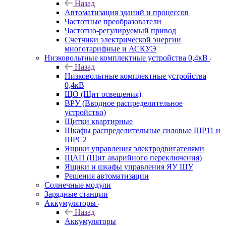
Назад
Автоматизация зданий и процессов
Частотные преобразователи
Частотно-регулируемый привод
Счетчики электрической энергии
многотарифные и АСКУЭ
Низковольтные комплектные устройства 0,4кВ
Назад
Низковольтные комплектные устройства
0,4кВ
ЩО (Щит освещения)
ВРУ (Вводное распределительное
устройство)
Щитки квартирные
Шкафы распределительные силовые ШР11 и
ШРС2
Ящики управления электродвигателями
ЩАП (Щит аварийного переключения)
Ящики и шкафы управления ЯУ ШУ
Решения автоматизации
Солнечные модули
Зарядные станции
Аккумуляторы
Назад
Аккумуляторы