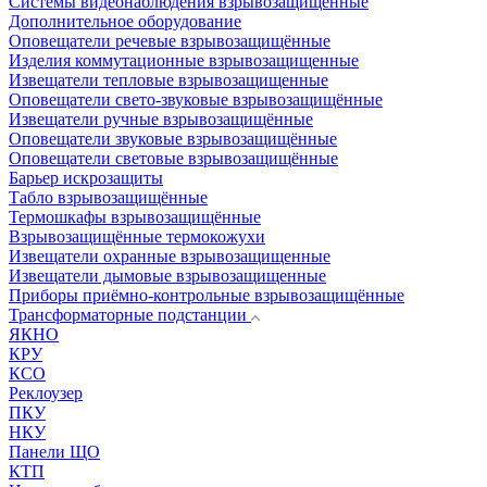
Системы видеонаблюдения взрывозащищенные
Дополнительное оборудование
Оповещатели речевые взрывозащищённые
Изделия коммутационные взрывозащищенные
Извещатели тепловые взрывозащищенные
Оповещатели свето-звуковые взрывозащищённые
Извещатели ручные взрывозащищённые
Оповещатели звуковые взрывозащищённые
Оповещатели световые взрывозащищённые
Барьер искрозащиты
Табло взрывозащищённые
Термошкафы взрывозащищённые
Взрывозащищённые термокожухи
Извещатели охранные взрывозащищенные
Извещатели дымовые взрывозащищенные
Приборы приёмно-контрольные взрывозащищённые
Трансформаторные подстанции
ЯКНО
КРУ
КСО
Реклоузер
ПКУ
НКУ
Панели ЩО
КТП