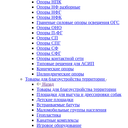
Опоры НПК
Опоры НФ разборные
Опоры НФГ
Опоры НФК
Граненые силовые опоры освещения ОГС
Опоры ОНО
Опоры П-ФГ
Опоры СП
Опоры СПГ
Опоры СФ
Опоры СФГ
Опоры контактной сети
Типовые решения для АСИП
Конические опоры
Цилиндрические опоры
Товары для благоустройства территории
Назад
Товары для благоустройства территории
Площадки для выгула и дрессировки собак
Детские площадки
Встраиваемые батуты
Маломобильные группы населения
Геопластика
Канатные комплексы
Игровое оборудование