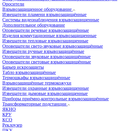
Оросители
Взрывозащищенное оборудование
Извещатели пламени взрывозащищённые
Системы видеонаблюдения взрывозащищенные
Дополнительное оборудование
Оповещатели речевые взрывозащищённые
Изделия коммутационные взрывозащищенные
Извещатели тепловые взрывозащищенные
Оповещатели свето-звуковые взрывозащищённые
Извещатели ручные взрывозащищённые
Оповещатели звуковые взрывозащищённые
Оповещатели световые взрывозащищённые
Барьер искрозащиты
Табло взрывозащищённые
Термошкафы взрывозащищённые
Взрывозащищённые термокожухи
Извещатели охранные взрывозащищенные
Извещатели дымовые взрывозащищенные
Приборы приёмно-контрольные взрывозащищённые
Трансформаторные подстанции
ЯКНО
КРУ
КСО
Реклоузер
ПКУ