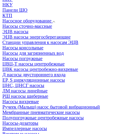
НКУ
Панели ЩО
КТП
Насосное оборудование
Насосы сточно-массные
ЭЦВ насосы
ЭЦВ насосы энергосберегающие
Станции управления к насосам ЭЦВ
Насосы консольные
Насосы для загрязненных вод
Насосы погружные
ЦВЦ-Т насосы центробежные
ЦВК насосы центробежно-вихревые
Д насосы двустороннего входа
EP, S циркуляционные насосы
ЦНС, ЦНСГ насосы
ЛМ насосы линейные
РШ насосы шиберные
Насосы вихревые
Ручеек (Малыш) насос бытовой вибрационный
Мембранные пневматические насосы
Полупогружные центробежные насосы
Насосы-дозаторы
Импеллерные насосы
Винтовые насосы