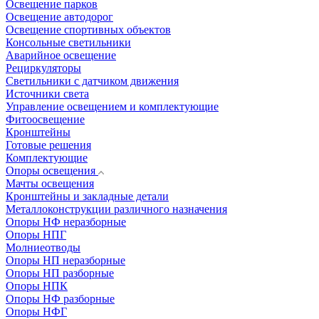
Освещение парков
Освещение автодорог
Освещение спортивных объектов
Консольные светильники
Аварийное освещение
Рециркуляторы
Светильники с датчиком движения
Источники света
Управление освещением и комплектующие
Фитоосвещение
Кронштейны
Готовые решения
Комплектующие
Опоры освещения
Мачты освещения
Кронштейны и закладные детали
Металлоконструкции различного назначения
Опоры НФ неразборные
Опоры НПГ
Молниеотводы
Опоры НП неразборные
Опоры НП разборные
Опоры НПК
Опоры НФ разборные
Опоры НФГ