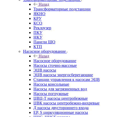
Назад
Трансформаторные подстанции
ЯКНО
КРУ
КСО
Реклоузер
ПКУ
НКУ
Панели ЩО
КТП
Насосное оборудование
Назад
Насосное оборудование
Насосы сточно-массные
ЭЦВ насосы
ЭЦВ насосы энергосберегающие
Станции управления к насосам ЭЦВ
Насосы консольные
Насосы для загрязненных вод
Насосы погружные
ЦВЦ-Т насосы центробежные
ЦВК насосы центробежно-вихревые
Д насосы двустороннего входа
EP, S циркуляционные насосы