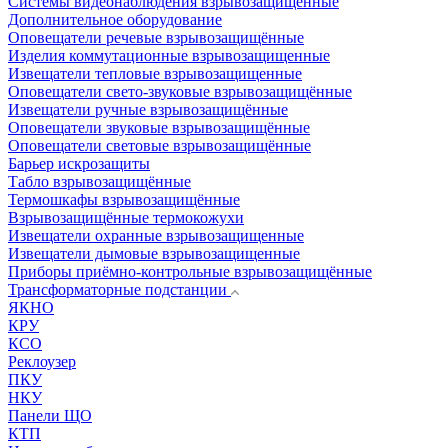
Системы видеонаблюдения взрывозащищенные
Дополнительное оборудование
Оповещатели речевые взрывозащищённые
Изделия коммутационные взрывозащищенные
Извещатели тепловые взрывозащищенные
Оповещатели свето-звуковые взрывозащищённые
Извещатели ручные взрывозащищённые
Оповещатели звуковые взрывозащищённые
Оповещатели световые взрывозащищённые
Барьер искрозащиты
Табло взрывозащищённые
Термошкафы взрывозащищённые
Взрывозащищённые термокожухи
Извещатели охранные взрывозащищенные
Извещатели дымовые взрывозащищенные
Приборы приёмно-контрольные взрывозащищённые
Трансформаторные подстанции
ЯКНО
КРУ
КСО
Реклоузер
ПКУ
НКУ
Панели ЩО
КТП