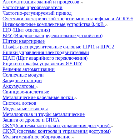
Автоматизация зданий и процессов
Частотные преобразователи
Частотно-регулируемый привод
Счетчики электрической энергии многотарифные и АСКУЭ
Низковольтные комплектные устройства 0,4кВ
ЩО (Щит освещения)
ВРУ (Вводное распределительное устройство)
Щитки квартирные
Шкафы распределительные силовые ШР11 и ШРС2
Ящики управления электродвигателями
ЩАП (Щит аварийного переключения)
Ящики и шкафы управления ЯУ ШУ
Решения автоматизации
Солнечные модули
Зарядные станции
Аккумуляторы
Свинцово-кислотные
Металлические кабельные лотки
Система лотков
Модульные эстакады
Металлорукав и трубы металлические
Защита от дронов и БПЛА
СКУД(системы контроля и управления доступом)
СКУД (системы контроля и управления доступом)
Мультимедийное оборудование