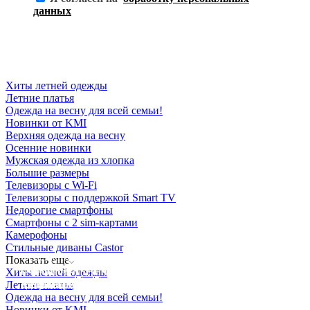
данных
Хиты летней одежды
Летние платья
Одежда на весну для всей семьи!
Новинки от KMI
Верхняя одежда на весну
Осенние новинки
Мужская одежда из хлопка
Большие размеры
Телевизоры с Wi-Fi
Телевизоры с поддержкой Smart TV
Недорогие смартфоны
Смартфоны с 2 sim-картами
Камерофоны
Стильные диваны Castor
Освещение
Показать еще
Освещение
Освещение
Освещение
СТРОИТЕЛЬНЫЙ ГИПЕРМАРКЕТ «ЛЕРУА
Хиты летней одежды
Здания префектуры ТиНАО
Калужский завод путевых машин и гидроприводов
МЕРЛЕН»
Железнодорожный вокзал Арзамас-1
Летние платья
Одежда на весну для всей семьи!
Новинки от KMI