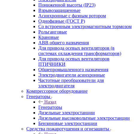
Пониженной высоты (IP23)
Взрывозащищенные
Асинхронные с фазным ротором
Однофазные (ГОСТ Р)
Со встроенным электромагнитным тормозом
Рольганговые
Крановые
АВВ общего назначения
Для привода осевых вентиляторов (в
системах охлаждения трансформаторов)
Для привода осевых вентиляторов
ПТИЧНИКИ
Общепромышленного назначения
Электродвигатели асинхронные
Частотные преобразователи для
электродвигателя
Компрессорное оборудование
Генераторы
Назад
Генераторы
Дизельные электростанции
Дизельные высоковольтные электростанции
Бензиновые электростанции
Средства пожаротушения и огнезащиты