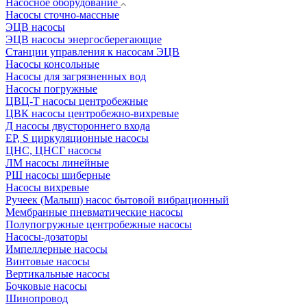
Насосное оборудование
Насосы сточно-массные
ЭЦВ насосы
ЭЦВ насосы энергосберегающие
Станции управления к насосам ЭЦВ
Насосы консольные
Насосы для загрязненных вод
Насосы погружные
ЦВЦ-Т насосы центробежные
ЦВК насосы центробежно-вихревые
Д насосы двустороннего входа
EP, S циркуляционные насосы
ЦНС, ЦНСГ насосы
ЛМ насосы линейные
РШ насосы шиберные
Насосы вихревые
Ручеек (Малыш) насос бытовой вибрационный
Мембранные пневматические насосы
Полупогружные центробежные насосы
Насосы-дозаторы
Импеллерные насосы
Винтовые насосы
Вертикальные насосы
Бочковые насосы
Шинопровод