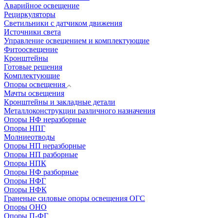
Аварийное освещение
Рециркуляторы
Светильники с датчиком движения
Источники света
Управление освещением и комплектующие
Фитоосвещение
Кронштейны
Готовые решения
Комплектующие
Опоры освещения
Мачты освещения
Кронштейны и закладные детали
Металлоконструкции различного назначения
Опоры НФ неразборные
Опоры НПГ
Молниеотводы
Опоры НП неразборные
Опоры НП разборные
Опоры НПК
Опоры НФ разборные
Опоры НФГ
Опоры НФК
Граненые силовые опоры освещения ОГС
Опоры ОНО
Опоры П-ФГ