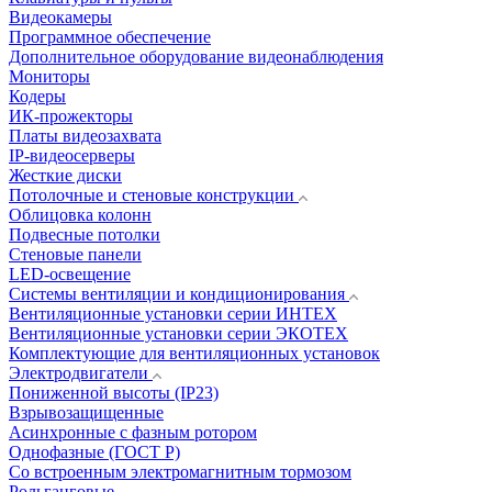
Видеокамеры
Программное обеспечение
Дополнительное оборудование видеонаблюдения
Мониторы
Кодеры
ИК-прожекторы
Платы видеозахвата
IP-видеосерверы
Жесткие диски
Потолочные и стеновые конструкции
Облицовка колонн
Подвесные потолки
Стеновые панели
LED-освещение
Системы вентиляции и кондиционирования
Вентиляционные установки серии ИНТЕХ
Вентиляционные установки серии ЭКОТЕХ
Комплектующие для вентиляционных установок
Электродвигатели
Пониженной высоты (IP23)
Взрывозащищенные
Асинхронные с фазным ротором
Однофазные (ГОСТ Р)
Со встроенным электромагнитным тормозом
Рольганговые