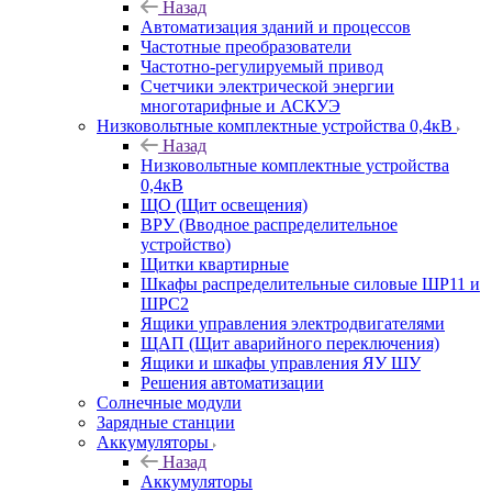
Назад
Автоматизация зданий и процессов
Частотные преобразователи
Частотно-регулируемый привод
Счетчики электрической энергии
многотарифные и АСКУЭ
Низковольтные комплектные устройства 0,4кВ
Назад
Низковольтные комплектные устройства
0,4кВ
ЩО (Щит освещения)
ВРУ (Вводное распределительное
устройство)
Щитки квартирные
Шкафы распределительные силовые ШР11 и
ШРС2
Ящики управления электродвигателями
ЩАП (Щит аварийного переключения)
Ящики и шкафы управления ЯУ ШУ
Решения автоматизации
Солнечные модули
Зарядные станции
Аккумуляторы
Назад
Аккумуляторы