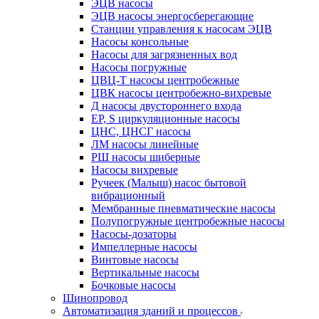
ЭЦВ насосы
ЭЦВ насосы энергосберегающие
Станции управления к насосам ЭЦВ
Насосы консольные
Насосы для загрязненных вод
Насосы погружные
ЦВЦ-Т насосы центробежные
ЦВК насосы центробежно-вихревые
Д насосы двустороннего входа
EP, S циркуляционные насосы
ЦНС, ЦНСГ насосы
ЛМ насосы линейные
РШ насосы шиберные
Насосы вихревые
Ручеек (Малыш) насос бытовой
вибрационный
Мембранные пневматические насосы
Полупогружные центробежные насосы
Насосы-дозаторы
Импеллерные насосы
Винтовые насосы
Вертикальные насосы
Бочковые насосы
Шинопровод
Автоматизация зданий и процессов