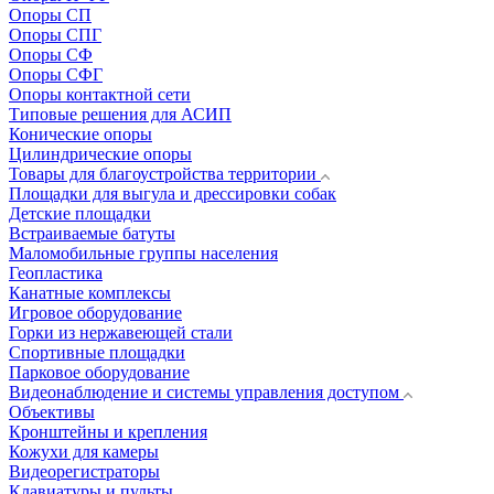
Опоры СП
Опоры СПГ
Опоры СФ
Опоры СФГ
Опоры контактной сети
Типовые решения для АСИП
Конические опоры
Цилиндрические опоры
Товары для благоустройства территории
Площадки для выгула и дрессировки собак
Детские площадки
Встраиваемые батуты
Маломобильные группы населения
Геопластика
Канатные комплексы
Игровое оборудование
Горки из нержавеющей стали
Спортивные площадки
Парковое оборудование
Видеонаблюдение и системы управления доступом
Объективы
Кронштейны и крепления
Кожухи для камеры
Видеорегистраторы
Клавиатуры и пульты