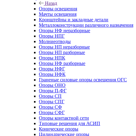
Назад
Опоры освещения
Мачты освещения
Кронштейны и закладные детали
Металлоконструкции различного назначения
Опоры НФ неразборные
Опоры НПГ
Молниеотводы
Опоры НП неразборные
Опоры НП разборные
Опоры НПК
Опоры НФ разборные
Опоры НФГ
Опоры НФК
Граненые силовые опоры освещения ОГС
Опоры ОНО
Опоры П-ФГ
Опоры СП
Опоры СПГ
Опоры СФ
Опоры СФГ
Опоры контактной сети
Типовые решения для АСИП
Конические опоры
Цилиндрические опоры