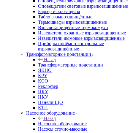
Оповещатели звуковые взрывозащищённые
Оповещатели световые взрывозащищённые
Барьер искрозащиты
Табло взрывозащищённые
Термошкафы взрывозащищённые
Взрывозащищённые термокожухи
Извещатели охранные взрывозащищенные
Извещатели дымовые взрывозащищенные
Приборы приёмно-контрольные
взрывозащищённые
Трансформаторные подстанции
Назад
Трансформаторные подстанции
ЯКНО
КРУ
КСО
Реклоузер
ПКУ
НКУ
Панели ЩО
КТП
Насосное оборудование
Назад
Насосное оборудование
Насосы сточно-массные