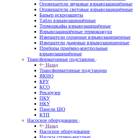
Оповещатели звуковые взрывозащищённые
Оповещатели световые взрывозащищённые
Барьер искрозащиты
Табло взрывозащищённые
Термошкафы взрывозащищённые
Взрывозащищённые термокожухи
Извещатели охранные взрывозащищенные
Извещатели дымовые взрывозащищенные
Приборы приёмно-контрольные
взрывозащищённые
Трансформаторные подстанции
Назад
Трансформаторные подстанции
ЯКНО
КРУ
КСО
Реклоузер
ПКУ
НКУ
Панели ЩО
КТП
Насосное оборудование
Назад
Насосное оборудование
Насосы сточно-массные