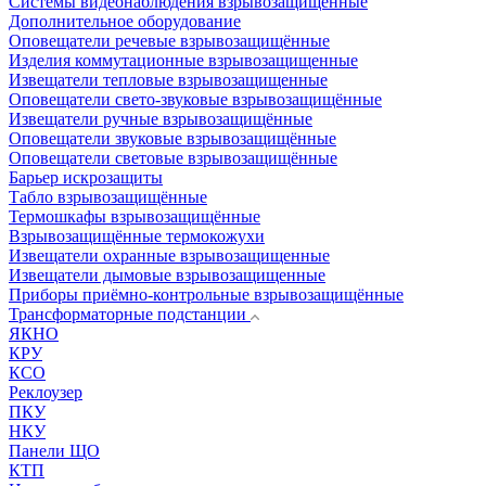
Системы видеонаблюдения взрывозащищенные
Дополнительное оборудование
Оповещатели речевые взрывозащищённые
Изделия коммутационные взрывозащищенные
Извещатели тепловые взрывозащищенные
Оповещатели свето-звуковые взрывозащищённые
Извещатели ручные взрывозащищённые
Оповещатели звуковые взрывозащищённые
Оповещатели световые взрывозащищённые
Барьер искрозащиты
Табло взрывозащищённые
Термошкафы взрывозащищённые
Взрывозащищённые термокожухи
Извещатели охранные взрывозащищенные
Извещатели дымовые взрывозащищенные
Приборы приёмно-контрольные взрывозащищённые
Трансформаторные подстанции
ЯКНО
КРУ
КСО
Реклоузер
ПКУ
НКУ
Панели ЩО
КТП