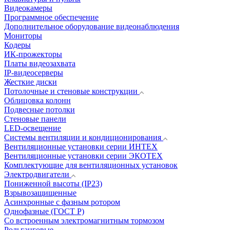
Видеокамеры
Программное обеспечение
Дополнительное оборудование видеонаблюдения
Мониторы
Кодеры
ИК-прожекторы
Платы видеозахвата
IP-видеосерверы
Жесткие диски
Потолочные и стеновые конструкции
Облицовка колонн
Подвесные потолки
Стеновые панели
LED-освещение
Системы вентиляции и кондиционирования
Вентиляционные установки серии ИНТЕХ
Вентиляционные установки серии ЭКОТЕХ
Комплектующие для вентиляционных установок
Электродвигатели
Пониженной высоты (IP23)
Взрывозащищенные
Асинхронные с фазным ротором
Однофазные (ГОСТ Р)
Со встроенным электромагнитным тормозом
Рольганговые