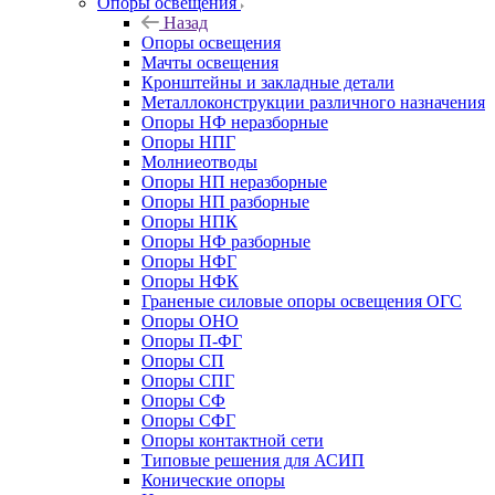
Опоры освещения
Назад
Опоры освещения
Мачты освещения
Кронштейны и закладные детали
Металлоконструкции различного назначения
Опоры НФ неразборные
Опоры НПГ
Молниеотводы
Опоры НП неразборные
Опоры НП разборные
Опоры НПК
Опоры НФ разборные
Опоры НФГ
Опоры НФК
Граненые силовые опоры освещения ОГС
Опоры ОНО
Опоры П-ФГ
Опоры СП
Опоры СПГ
Опоры СФ
Опоры СФГ
Опоры контактной сети
Типовые решения для АСИП
Конические опоры