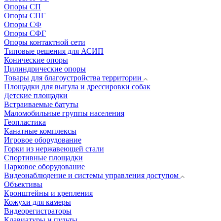
Опоры СП
Опоры СПГ
Опоры СФ
Опоры СФГ
Опоры контактной сети
Типовые решения для АСИП
Конические опоры
Цилиндрические опоры
Товары для благоустройства территории
Площадки для выгула и дрессировки собак
Детские площадки
Встраиваемые батуты
Маломобильные группы населения
Геопластика
Канатные комплексы
Игровое оборудование
Горки из нержавеющей стали
Спортивные площадки
Парковое оборудование
Видеонаблюдение и системы управления доступом
Объективы
Кронштейны и крепления
Кожухи для камеры
Видеорегистраторы
Клавиатуры и пульты