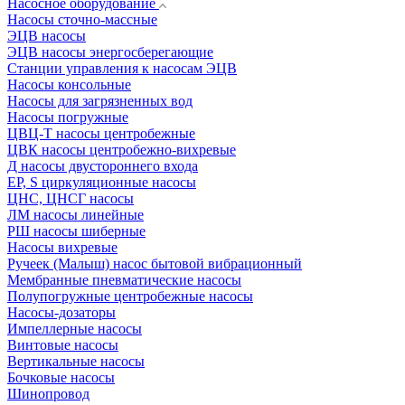
Насосное оборудование
Насосы сточно-массные
ЭЦВ насосы
ЭЦВ насосы энергосберегающие
Станции управления к насосам ЭЦВ
Насосы консольные
Насосы для загрязненных вод
Насосы погружные
ЦВЦ-Т насосы центробежные
ЦВК насосы центробежно-вихревые
Д насосы двустороннего входа
EP, S циркуляционные насосы
ЦНС, ЦНСГ насосы
ЛМ насосы линейные
РШ насосы шиберные
Насосы вихревые
Ручеек (Малыш) насос бытовой вибрационный
Мембранные пневматические насосы
Полупогружные центробежные насосы
Насосы-дозаторы
Импеллерные насосы
Винтовые насосы
Вертикальные насосы
Бочковые насосы
Шинопровод