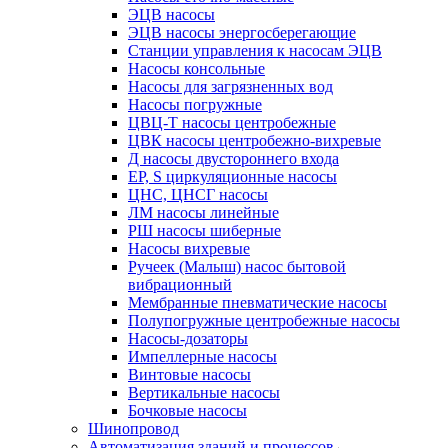
ЭЦВ насосы
ЭЦВ насосы энергосберегающие
Станции управления к насосам ЭЦВ
Насосы консольные
Насосы для загрязненных вод
Насосы погружные
ЦВЦ-Т насосы центробежные
ЦВК насосы центробежно-вихревые
Д насосы двустороннего входа
EP, S циркуляционные насосы
ЦНС, ЦНСГ насосы
ЛМ насосы линейные
РШ насосы шиберные
Насосы вихревые
Ручеек (Малыш) насос бытовой
вибрационный
Мембранные пневматические насосы
Полупогружные центробежные насосы
Насосы-дозаторы
Импеллерные насосы
Винтовые насосы
Вертикальные насосы
Бочковые насосы
Шинопровод
Автоматизация зданий и процессов