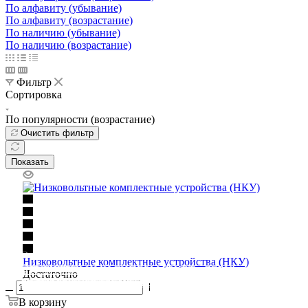
По алфавиту (убывание)
По алфавиту (возрастание)
По наличию (убывание)
По наличию (возрастание)
Фильтр
Сортировка
По популярности (возрастание)
Очистить фильтр
Показать
Освещение
Низковольтные комплектные устройства (НКУ)
Освещение
Освещение
Освещение
СТРОИТЕЛЬНЫЙ ГИПЕРМАРКЕТ «ЛЕРУА
Достаточно
Здания префектуры ТиНАО
Калужский завод путевых машин и гидроприводов
МЕРЛЕН»
Железнодорожный вокзал Арзамас-1
В корзину