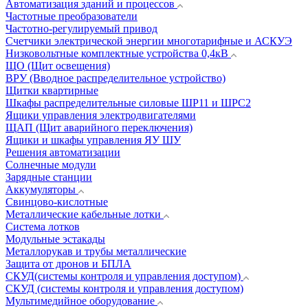
Автоматизация зданий и процессов
Частотные преобразователи
Частотно-регулируемый привод
Счетчики электрической энергии многотарифные и АСКУЭ
Низковольтные комплектные устройства 0,4кВ
ЩО (Щит освещения)
ВРУ (Вводное распределительное устройство)
Щитки квартирные
Шкафы распределительные силовые ШР11 и ШРС2
Ящики управления электродвигателями
ЩАП (Щит аварийного переключения)
Ящики и шкафы управления ЯУ ШУ
Решения автоматизации
Солнечные модули
Зарядные станции
Аккумуляторы
Свинцово-кислотные
Металлические кабельные лотки
Система лотков
Модульные эстакады
Металлорукав и трубы металлические
Защита от дронов и БПЛА
СКУД(системы контроля и управления доступом)
СКУД (системы контроля и управления доступом)
Мультимедийное оборудование