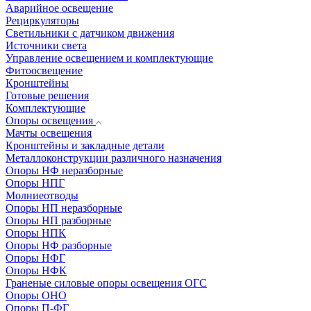
Аварийное освещение
Рециркуляторы
Светильники с датчиком движения
Источники света
Управление освещением и комплектующие
Фитоосвещение
Кронштейны
Готовые решения
Комплектующие
Опоры освещения
Мачты освещения
Кронштейны и закладные детали
Металлоконструкции различного назначения
Опоры НФ неразборные
Опоры НПГ
Молниеотводы
Опоры НП неразборные
Опоры НП разборные
Опоры НПК
Опоры НФ разборные
Опоры НФГ
Опоры НФК
Граненые силовые опоры освещения ОГС
Опоры ОНО
Опоры П-ФГ