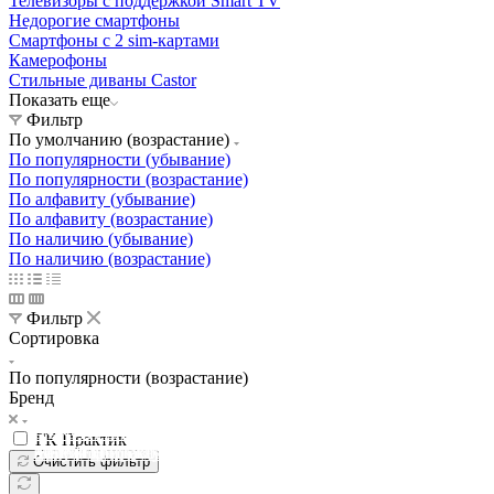
Телевизоры с поддержкой Smart TV
Недорогие смартфоны
Смартфоны с 2 sim-картами
Камерофоны
Стильные диваны Castor
Показать еще
Фильтр
По умолчанию (возрастание)
По популярности (убывание)
По популярности (возрастание)
По алфавиту (убывание)
По алфавиту (возрастание)
По наличию (убывание)
По наличию (возрастание)
Фильтр
Сортировка
По популярности (возрастание)
Бренд
Освещение
Освещение
Освещение
Освещение
СТРОИТЕЛЬНЫЙ ГИПЕРМАРКЕТ «ЛЕРУА
ГК Практик
Здания префектуры ТиНАО
Калужский завод путевых машин и гидроприводов
МЕРЛЕН»
Железнодорожный вокзал Арзамас-1
Очистить фильтр