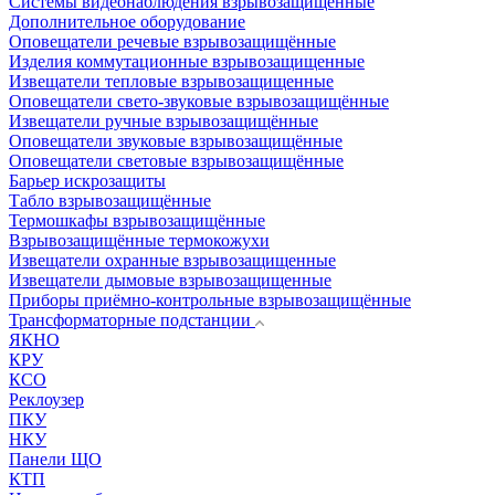
Системы видеонаблюдения взрывозащищенные
Дополнительное оборудование
Оповещатели речевые взрывозащищённые
Изделия коммутационные взрывозащищенные
Извещатели тепловые взрывозащищенные
Оповещатели свето-звуковые взрывозащищённые
Извещатели ручные взрывозащищённые
Оповещатели звуковые взрывозащищённые
Оповещатели световые взрывозащищённые
Барьер искрозащиты
Табло взрывозащищённые
Термошкафы взрывозащищённые
Взрывозащищённые термокожухи
Извещатели охранные взрывозащищенные
Извещатели дымовые взрывозащищенные
Приборы приёмно-контрольные взрывозащищённые
Трансформаторные подстанции
ЯКНО
КРУ
КСО
Реклоузер
ПКУ
НКУ
Панели ЩО
КТП