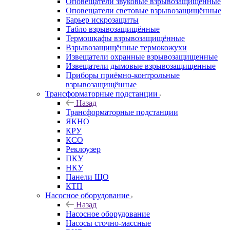
Оповещатели звуковые взрывозащищённые
Оповещатели световые взрывозащищённые
Барьер искрозащиты
Табло взрывозащищённые
Термошкафы взрывозащищённые
Взрывозащищённые термокожухи
Извещатели охранные взрывозащищенные
Извещатели дымовые взрывозащищенные
Приборы приёмно-контрольные
взрывозащищённые
Трансформаторные подстанции
Назад
Трансформаторные подстанции
ЯКНО
КРУ
КСО
Реклоузер
ПКУ
НКУ
Панели ЩО
КТП
Насосное оборудование
Назад
Насосное оборудование
Насосы сточно-массные