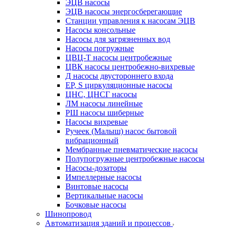
ЭЦВ насосы
ЭЦВ насосы энергосберегающие
Станции управления к насосам ЭЦВ
Насосы консольные
Насосы для загрязненных вод
Насосы погружные
ЦВЦ-Т насосы центробежные
ЦВК насосы центробежно-вихревые
Д насосы двустороннего входа
EP, S циркуляционные насосы
ЦНС, ЦНСГ насосы
ЛМ насосы линейные
РШ насосы шиберные
Насосы вихревые
Ручеек (Малыш) насос бытовой
вибрационный
Мембранные пневматические насосы
Полупогружные центробежные насосы
Насосы-дозаторы
Импеллерные насосы
Винтовые насосы
Вертикальные насосы
Бочковые насосы
Шинопровод
Автоматизация зданий и процессов