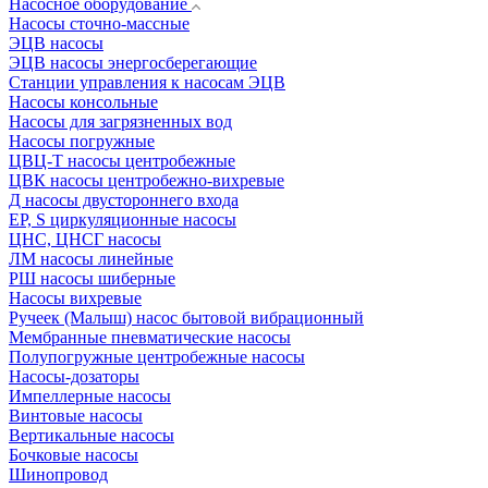
Насосное оборудование
Насосы сточно-массные
ЭЦВ насосы
ЭЦВ насосы энергосберегающие
Станции управления к насосам ЭЦВ
Насосы консольные
Насосы для загрязненных вод
Насосы погружные
ЦВЦ-Т насосы центробежные
ЦВК насосы центробежно-вихревые
Д насосы двустороннего входа
EP, S циркуляционные насосы
ЦНС, ЦНСГ насосы
ЛМ насосы линейные
РШ насосы шиберные
Насосы вихревые
Ручеек (Малыш) насос бытовой вибрационный
Мембранные пневматические насосы
Полупогружные центробежные насосы
Насосы-дозаторы
Импеллерные насосы
Винтовые насосы
Вертикальные насосы
Бочковые насосы
Шинопровод