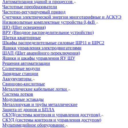
Автоматизация зданий и процессов
Частотные преобразователи
Частотно-регулируемый привод
Счетчики электрической энергии многотарифные и АСКУЭ
Низковольтные комплектные устройства 0,4кВ
ЩО (Щит освещения)
ВРУ (Вводное распределительное устройство)
Щитки квартирные
Шкафы распределительные силовые ШР11 и ШРС2
Ящики управления электродвигателями
ЩАП (Щит аварийного переключения)
Ящики и шкафы управления ЯУ ШУ
Решения автоматизации
Солнечные модули
Зарядные станции
Аккумуляторы
Свинцово-кислотные
Металлические кабельные лотки
Система лотков
Модульные эстакады
Металлорукав и трубы металлические
Защита от дронов и БПЛА
СКУД(системы контроля и управления доступом)
СКУД (системы контроля и управления доступом)
Мультимедийное оборудование