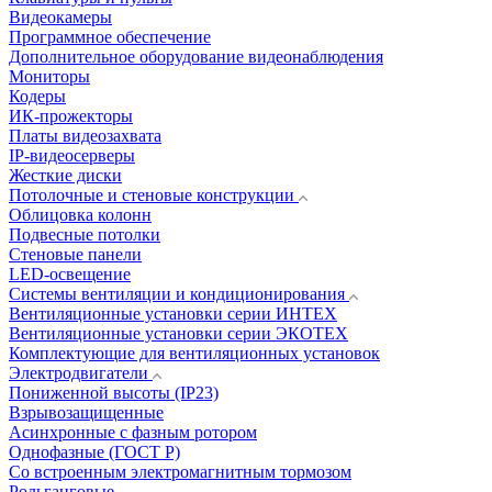
Видеокамеры
Программное обеспечение
Дополнительное оборудование видеонаблюдения
Мониторы
Кодеры
ИК-прожекторы
Платы видеозахвата
IP-видеосерверы
Жесткие диски
Потолочные и стеновые конструкции
Облицовка колонн
Подвесные потолки
Стеновые панели
LED-освещение
Системы вентиляции и кондиционирования
Вентиляционные установки серии ИНТЕХ
Вентиляционные установки серии ЭКОТЕХ
Комплектующие для вентиляционных установок
Электродвигатели
Пониженной высоты (IP23)
Взрывозащищенные
Асинхронные с фазным ротором
Однофазные (ГОСТ Р)
Со встроенным электромагнитным тормозом
Рольганговые