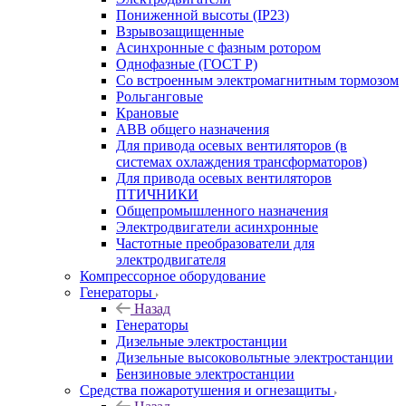
Пониженной высоты (IP23)
Взрывозащищенные
Асинхронные с фазным ротором
Однофазные (ГОСТ Р)
Со встроенным электромагнитным тормозом
Рольганговые
Крановые
АВВ общего назначения
Для привода осевых вентиляторов (в
системах охлаждения трансформаторов)
Для привода осевых вентиляторов
ПТИЧНИКИ
Общепромышленного назначения
Электродвигатели асинхронные
Частотные преобразователи для
электродвигателя
Компрессорное оборудование
Генераторы
Назад
Генераторы
Дизельные электростанции
Дизельные высоковольтные электростанции
Бензиновые электростанции
Средства пожаротушения и огнезащиты