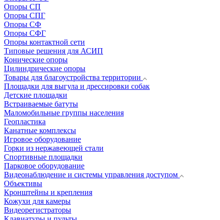
Опоры СП
Опоры СПГ
Опоры СФ
Опоры СФГ
Опоры контактной сети
Типовые решения для АСИП
Конические опоры
Цилиндрические опоры
Товары для благоустройства территории
Площадки для выгула и дрессировки собак
Детские площадки
Встраиваемые батуты
Маломобильные группы населения
Геопластика
Канатные комплексы
Игровое оборудование
Горки из нержавеющей стали
Спортивные площадки
Парковое оборудование
Видеонаблюдение и системы управления доступом
Объективы
Кронштейны и крепления
Кожухи для камеры
Видеорегистраторы
Клавиатуры и пульты