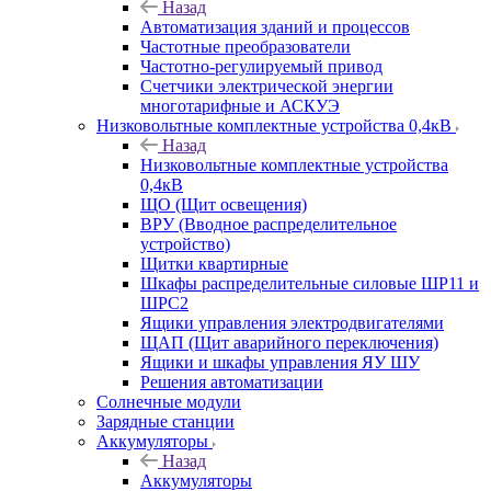
Назад
Автоматизация зданий и процессов
Частотные преобразователи
Частотно-регулируемый привод
Счетчики электрической энергии
многотарифные и АСКУЭ
Низковольтные комплектные устройства 0,4кВ
Назад
Низковольтные комплектные устройства
0,4кВ
ЩО (Щит освещения)
ВРУ (Вводное распределительное
устройство)
Щитки квартирные
Шкафы распределительные силовые ШР11 и
ШРС2
Ящики управления электродвигателями
ЩАП (Щит аварийного переключения)
Ящики и шкафы управления ЯУ ШУ
Решения автоматизации
Солнечные модули
Зарядные станции
Аккумуляторы
Назад
Аккумуляторы