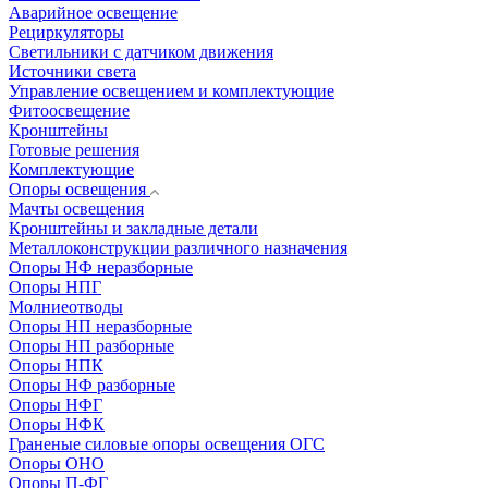
Аварийное освещение
Рециркуляторы
Светильники с датчиком движения
Источники света
Управление освещением и комплектующие
Фитоосвещение
Кронштейны
Готовые решения
Комплектующие
Опоры освещения
Мачты освещения
Кронштейны и закладные детали
Металлоконструкции различного назначения
Опоры НФ неразборные
Опоры НПГ
Молниеотводы
Опоры НП неразборные
Опоры НП разборные
Опоры НПК
Опоры НФ разборные
Опоры НФГ
Опоры НФК
Граненые силовые опоры освещения ОГС
Опоры ОНО
Опоры П-ФГ