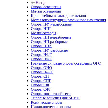
Назад
Опоры освещения
Мачты освещения
Кронштейны и закладные детали
Металлоконструкции различного назначения
Опоры НФ неразборные
Опоры НПГ
Молниеотводы
Опоры НП неразборные
Опоры НП разборные
Опоры НПК
Опоры НФ разборные
Опоры НФГ
Опоры НФК
Граненые силовые опоры освещения ОГС
Опоры ОНО
Опоры П-ФГ
Опоры СП
Опоры СПГ
Опоры СФ
Опоры СФГ
Опоры контактной сети
Типовые решения для АСИП
Конические опоры
Цилиндрические опоры