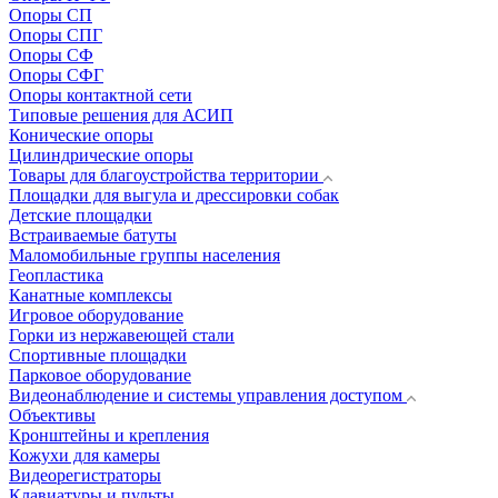
Опоры СП
Опоры СПГ
Опоры СФ
Опоры СФГ
Опоры контактной сети
Типовые решения для АСИП
Конические опоры
Цилиндрические опоры
Товары для благоустройства территории
Площадки для выгула и дрессировки собак
Детские площадки
Встраиваемые батуты
Маломобильные группы населения
Геопластика
Канатные комплексы
Игровое оборудование
Горки из нержавеющей стали
Спортивные площадки
Парковое оборудование
Видеонаблюдение и системы управления доступом
Объективы
Кронштейны и крепления
Кожухи для камеры
Видеорегистраторы
Клавиатуры и пульты