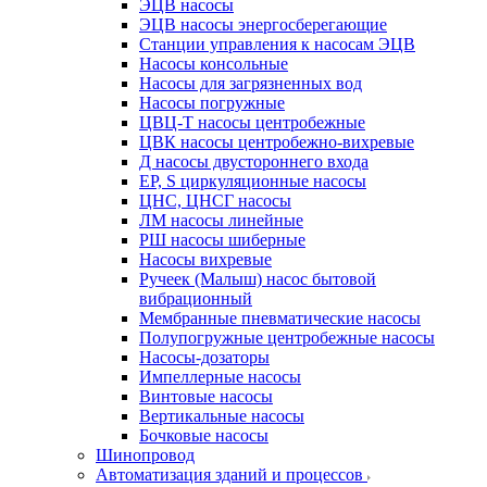
ЭЦВ насосы
ЭЦВ насосы энергосберегающие
Станции управления к насосам ЭЦВ
Насосы консольные
Насосы для загрязненных вод
Насосы погружные
ЦВЦ-Т насосы центробежные
ЦВК насосы центробежно-вихревые
Д насосы двустороннего входа
EP, S циркуляционные насосы
ЦНС, ЦНСГ насосы
ЛМ насосы линейные
РШ насосы шиберные
Насосы вихревые
Ручеек (Малыш) насос бытовой
вибрационный
Мембранные пневматические насосы
Полупогружные центробежные насосы
Насосы-дозаторы
Импеллерные насосы
Винтовые насосы
Вертикальные насосы
Бочковые насосы
Шинопровод
Автоматизация зданий и процессов