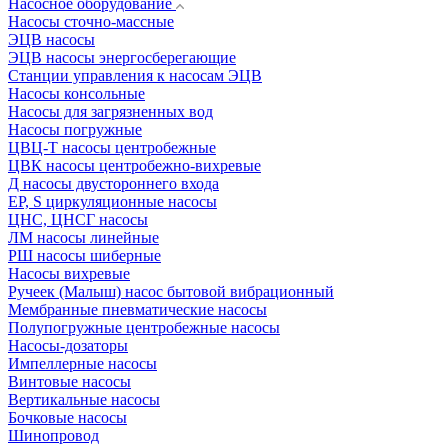
Насосное оборудование
Насосы сточно-массные
ЭЦВ насосы
ЭЦВ насосы энергосберегающие
Станции управления к насосам ЭЦВ
Насосы консольные
Насосы для загрязненных вод
Насосы погружные
ЦВЦ-Т насосы центробежные
ЦВК насосы центробежно-вихревые
Д насосы двустороннего входа
EP, S циркуляционные насосы
ЦНС, ЦНСГ насосы
ЛМ насосы линейные
РШ насосы шиберные
Насосы вихревые
Ручеек (Малыш) насос бытовой вибрационный
Мембранные пневматические насосы
Полупогружные центробежные насосы
Насосы-дозаторы
Импеллерные насосы
Винтовые насосы
Вертикальные насосы
Бочковые насосы
Шинопровод