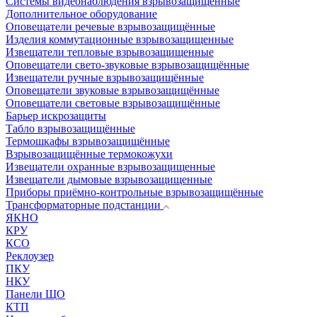
Системы видеонаблюдения взрывозащищенные
Дополнительное оборудование
Оповещатели речевые взрывозащищённые
Изделия коммутационные взрывозащищенные
Извещатели тепловые взрывозащищенные
Оповещатели свето-звуковые взрывозащищённые
Извещатели ручные взрывозащищённые
Оповещатели звуковые взрывозащищённые
Оповещатели световые взрывозащищённые
Барьер искрозащиты
Табло взрывозащищённые
Термошкафы взрывозащищённые
Взрывозащищённые термокожухи
Извещатели охранные взрывозащищенные
Извещатели дымовые взрывозащищенные
Приборы приёмно-контрольные взрывозащищённые
Трансформаторные подстанции
ЯКНО
КРУ
КСО
Реклоузер
ПКУ
НКУ
Панели ЩО
КТП