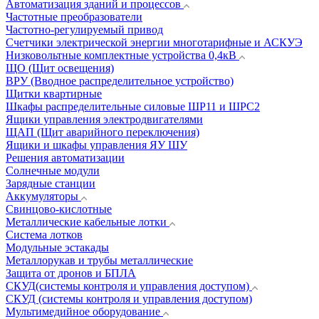
Автоматизация зданий и процессов
Частотные преобразователи
Частотно-регулируемый привод
Счетчики электрической энергии многотарифные и АСКУЭ
Низковольтные комплектные устройства 0,4кВ
ЩО (Щит освещения)
ВРУ (Вводное распределительное устройство)
Щитки квартирные
Шкафы распределительные силовые ШР11 и ШРС2
Ящики управления электродвигателями
ЩАП (Щит аварийного переключения)
Ящики и шкафы управления ЯУ ШУ
Решения автоматизации
Солнечные модули
Зарядные станции
Аккумуляторы
Свинцово-кислотные
Металлические кабельные лотки
Система лотков
Модульные эстакады
Металлорукав и трубы металлические
Защита от дронов и БПЛА
СКУД(системы контроля и управления доступом)
СКУД (системы контроля и управления доступом)
Мультимедийное оборудование