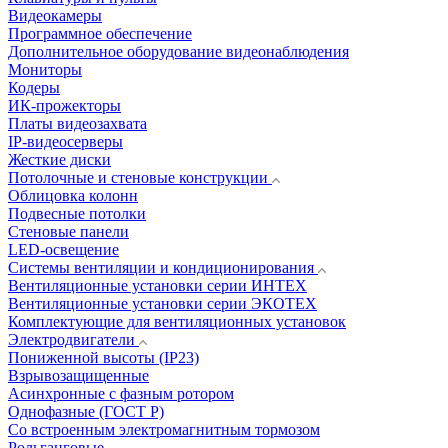
Видеокамеры
Программное обеспечение
Дополнительное оборудование видеонаблюдения
Мониторы
Кодеры
ИК-прожекторы
Платы видеозахвата
IP-видеосерверы
Жесткие диски
Потолочные и стеновые конструкции
Облицовка колонн
Подвесные потолки
Стеновые панели
LED-освещение
Системы вентиляции и кондиционирования
Вентиляционные установки серии ИНТЕХ
Вентиляционные установки серии ЭКОТЕХ
Комплектующие для вентиляционных установок
Электродвигатели
Пониженной высоты (IP23)
Взрывозащищенные
Асинхронные с фазным ротором
Однофазные (ГОСТ Р)
Со встроенным электромагнитным тормозом
Рольганговые