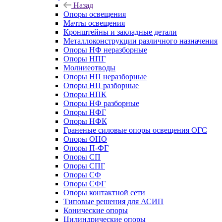
Назад
Опоры освещения
Мачты освещения
Кронштейны и закладные детали
Металлоконструкции различного назначения
Опоры НФ неразборные
Опоры НПГ
Молниеотводы
Опоры НП неразборные
Опоры НП разборные
Опоры НПК
Опоры НФ разборные
Опоры НФГ
Опоры НФК
Граненые силовые опоры освещения ОГС
Опоры ОНО
Опоры П-ФГ
Опоры СП
Опоры СПГ
Опоры СФ
Опоры СФГ
Опоры контактной сети
Типовые решения для АСИП
Конические опоры
Цилиндрические опоры