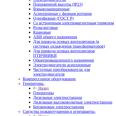
Пониженной высоты (IP23)
Взрывозащищенные
Асинхронные с фазным ротором
Однофазные (ГОСТ Р)
Со встроенным электромагнитным тормозом
Рольганговые
Крановые
АВВ общего назначения
Для привода осевых вентиляторов (в
системах охлаждения трансформаторов)
Для привода осевых вентиляторов
ПТИЧНИКИ
Общепромышленного назначения
Электродвигатели асинхронные
Частотные преобразователи для
электродвигателя
Компрессорное оборудование
Генераторы
Назад
Генераторы
Дизельные электростанции
Дизельные высоковольтные электростанции
Бензиновые электростанции
Средства пожаротушения и огнезащиты