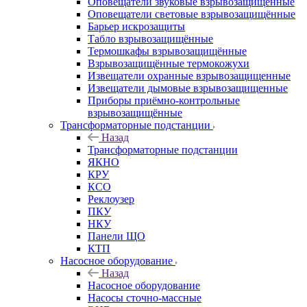
Оповещатели звуковые взрывозащищённые
Оповещатели световые взрывозащищённые
Барьер искрозащиты
Табло взрывозащищённые
Термошкафы взрывозащищённые
Взрывозащищённые термокожухи
Извещатели охранные взрывозащищенные
Извещатели дымовые взрывозащищенные
Приборы приёмно-контрольные
взрывозащищённые
Трансформаторные подстанции
Назад
Трансформаторные подстанции
ЯКНО
КРУ
КСО
Реклоузер
ПКУ
НКУ
Панели ЩО
КТП
Насосное оборудование
Назад
Насосное оборудование
Насосы сточно-массные