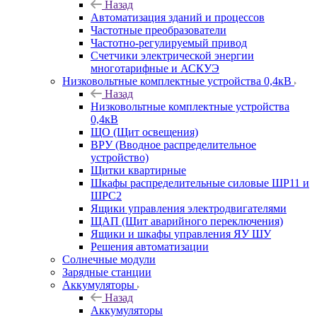
Назад
Автоматизация зданий и процессов
Частотные преобразователи
Частотно-регулируемый привод
Счетчики электрической энергии
многотарифные и АСКУЭ
Низковольтные комплектные устройства 0,4кВ
Назад
Низковольтные комплектные устройства
0,4кВ
ЩО (Щит освещения)
ВРУ (Вводное распределительное
устройство)
Щитки квартирные
Шкафы распределительные силовые ШР11 и
ШРС2
Ящики управления электродвигателями
ЩАП (Щит аварийного переключения)
Ящики и шкафы управления ЯУ ШУ
Решения автоматизации
Солнечные модули
Зарядные станции
Аккумуляторы
Назад
Аккумуляторы