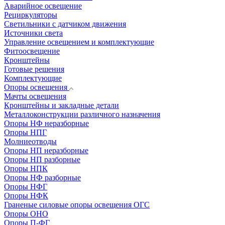
Аварийное освещение
Рециркуляторы
Светильники с датчиком движения
Источники света
Управление освещением и комплектующие
Фитоосвещение
Кронштейны
Готовые решения
Комплектующие
Опоры освещения
Мачты освещения
Кронштейны и закладные детали
Металлоконструкции различного назначения
Опоры НФ неразборные
Опоры НПГ
Молниеотводы
Опоры НП неразборные
Опоры НП разборные
Опоры НПК
Опоры НФ разборные
Опоры НФГ
Опоры НФК
Граненые силовые опоры освещения ОГС
Опоры ОНО
Опоры П-ФГ