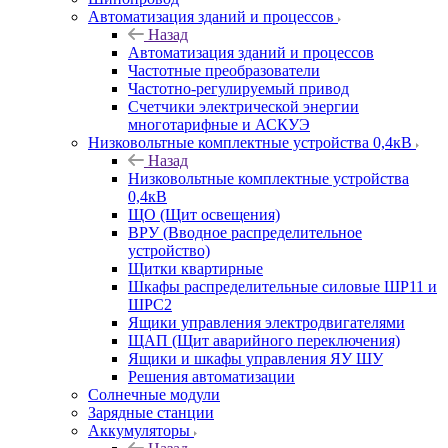
Автоматизация зданий и процессов
Назад
Автоматизация зданий и процессов
Частотные преобразователи
Частотно-регулируемый привод
Счетчики электрической энергии
многотарифные и АСКУЭ
Низковольтные комплектные устройства 0,4кВ
Назад
Низковольтные комплектные устройства
0,4кВ
ЩО (Щит освещения)
ВРУ (Вводное распределительное
устройство)
Щитки квартирные
Шкафы распределительные силовые ШР11 и
ШРС2
Ящики управления электродвигателями
ЩАП (Щит аварийного переключения)
Ящики и шкафы управления ЯУ ШУ
Решения автоматизации
Солнечные модули
Зарядные станции
Аккумуляторы