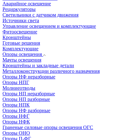
Аварийное освещение
Рециркуляторы
Светильники с датчиком движения
Источники света
Управление освещением и комплектующие
Фитоосвещение
Кронштейны
Готовые решения
Комплектующие
Опоры освещения
Мачты освещения
Кронштейны и закладные детали
Металлоконструкции различного назначения
Опоры НФ неразборные
Опоры НПГ
Молниеотводы
Опоры НП неразборные
Опоры НП разборные
Опоры НПК
Опоры НФ разборные
Опоры НФГ
Опоры НФК
Граненые силовые опоры освещения ОГС
Опоры ОНО
Опоры П-ФГ