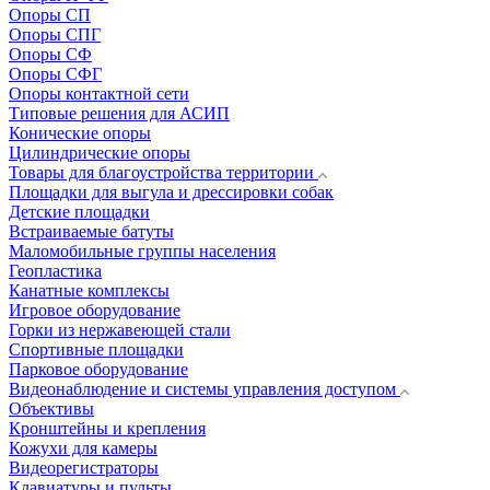
Опоры СП
Опоры СПГ
Опоры СФ
Опоры СФГ
Опоры контактной сети
Типовые решения для АСИП
Конические опоры
Цилиндрические опоры
Товары для благоустройства территории
Площадки для выгула и дрессировки собак
Детские площадки
Встраиваемые батуты
Маломобильные группы населения
Геопластика
Канатные комплексы
Игровое оборудование
Горки из нержавеющей стали
Спортивные площадки
Парковое оборудование
Видеонаблюдение и системы управления доступом
Объективы
Кронштейны и крепления
Кожухи для камеры
Видеорегистраторы
Клавиатуры и пульты