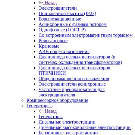
Назад
Электродвигатели
Пониженной высоты (IP23)
Взрывозащищенные
Асинхронные с фазным ротором
Однофазные (ГОСТ Р)
Со встроенным электромагнитным тормозом
Рольганговые
Крановые
АВВ общего назначения
Для привода осевых вентиляторов (в
системах охлаждения трансформаторов)
Для привода осевых вентиляторов
ПТИЧНИКИ
Общепромышленного назначения
Электродвигатели асинхронные
Частотные преобразователи для
электродвигателя
Компрессорное оборудование
Генераторы
Назад
Генераторы
Дизельные электростанции
Дизельные высоковольтные электростанции
Бензиновые электростанции