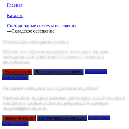
Главная
—
Каталог
—
Светодиодные системы освещения
—
Складское освещение
Оптимальное освещение складов
Обеспечьте эффективную работу на складе с нашими
светодиодными решениями. Свяжитесь с нами для
консультации.
Бесплатная
Аудит проекта
Бесплатная консультация
консультация
Складское освещение для эффективной работы!
Светильники, предназначенные для складов, имеют высокую
стойкость к механическим повреждениям и высокую
энергоэффективность.
Бесплатная
Закажите аудит!
Бесплатная консультация
консультация