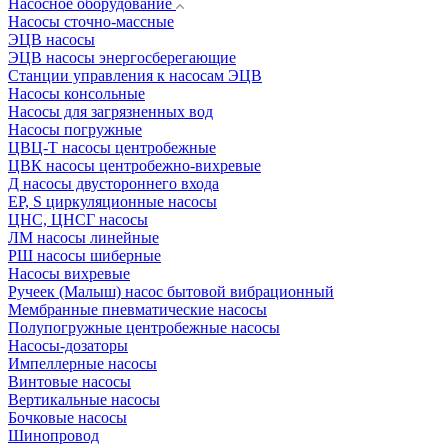
Насосное оборудование
Насосы сточно-массные
ЭЦВ насосы
ЭЦВ насосы энергосберегающие
Станции управления к насосам ЭЦВ
Насосы консольные
Насосы для загрязненных вод
Насосы погружные
ЦВЦ-Т насосы центробежные
ЦВК насосы центробежно-вихревые
Д насосы двустороннего входа
EP, S циркуляционные насосы
ЦНС, ЦНСГ насосы
ЛМ насосы линейные
РШ насосы шиберные
Насосы вихревые
Ручеек (Малыш) насос бытовой вибрационный
Мембранные пневматические насосы
Полупогружные центробежные насосы
Насосы-дозаторы
Импеллерные насосы
Винтовые насосы
Вертикальные насосы
Бочковые насосы
Шинопровод