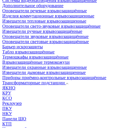
Системы видеонаблюдения взрывозащищенные
Дополнительное оборудование
Оповещатели речевые взрывозащищённые
Изделия коммутационные взрывозащищенные
Извещатели тепловые взрывозащищенные
Оповещатели свето-звуковые взрывозащищённые
Извещатели ручные взрывозащищённые
Оповещатели звуковые взрывозащищённые
Оповещатели световые взрывозащищённые
Барьер искрозащиты
Табло взрывозащищённые
Термошкафы взрывозащищённые
Взрывозащищённые термокожухи
Извещатели охранные взрывозащищенные
Извещатели дымовые взрывозащищенные
Приборы приёмно-контрольные взрывозащищённые
Трансформаторные подстанции
ЯКНО
КРУ
КСО
Реклоузер
ПКУ
НКУ
Панели ЩО
КТП