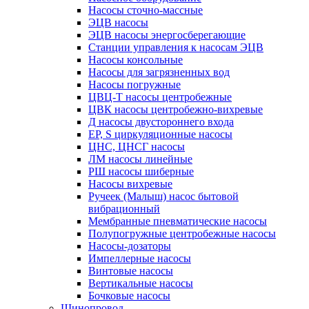
Насосы сточно-массные
ЭЦВ насосы
ЭЦВ насосы энергосберегающие
Станции управления к насосам ЭЦВ
Насосы консольные
Насосы для загрязненных вод
Насосы погружные
ЦВЦ-Т насосы центробежные
ЦВК насосы центробежно-вихревые
Д насосы двустороннего входа
EP, S циркуляционные насосы
ЦНС, ЦНСГ насосы
ЛМ насосы линейные
РШ насосы шиберные
Насосы вихревые
Ручеек (Малыш) насос бытовой
вибрационный
Мембранные пневматические насосы
Полупогружные центробежные насосы
Насосы-дозаторы
Импеллерные насосы
Винтовые насосы
Вертикальные насосы
Бочковые насосы
Шинопровод