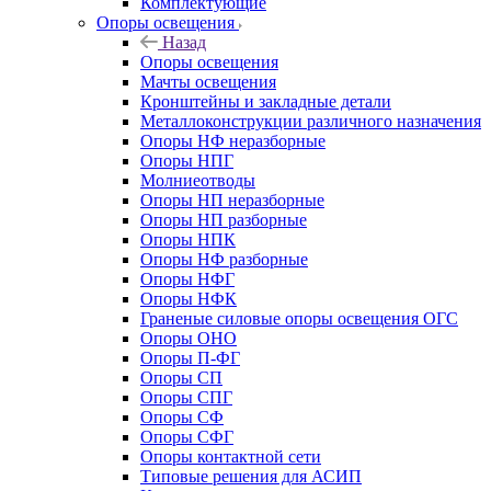
Комплектующие
Опоры освещения
Назад
Опоры освещения
Мачты освещения
Кронштейны и закладные детали
Металлоконструкции различного назначения
Опоры НФ неразборные
Опоры НПГ
Молниеотводы
Опоры НП неразборные
Опоры НП разборные
Опоры НПК
Опоры НФ разборные
Опоры НФГ
Опоры НФК
Граненые силовые опоры освещения ОГС
Опоры ОНО
Опоры П-ФГ
Опоры СП
Опоры СПГ
Опоры СФ
Опоры СФГ
Опоры контактной сети
Типовые решения для АСИП