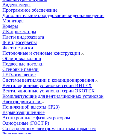
Видеокамеры
Программное обеспечение
Дополнительное оборудование видеонаблюдения
Мониторы
Кодеры
ИК-прожекторы
Платы видеозахвата
IP-видеосерверы
Жесткие диски
Потолочные и стеновые конструкции
Облицовка колонн
Подвесные потолки
Стеновые панели
LED-освещение
Системы вентиляции и кондиционирования
Вентиляционные установки серии ИНТЕХ
Вентиляционные установки серии ЭКОТЕХ
Комплектующие для вентиляционных установок
Электродвигатели
Пониженной высоты (IP23)
Взрывозащищенные
Асинхронные с фазным ротором
Однофазные (ГОСТ Р)
Со встроенным электромагнитным тормозом
Рольганговые