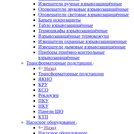
Извещатели ручные взрывозащищённые
Оповещатели звуковые взрывозащищённые
Оповещатели световые взрывозащищённые
Барьер искрозащиты
Табло взрывозащищённые
Термошкафы взрывозащищённые
Взрывозащищённые термокожухи
Извещатели охранные взрывозащищенные
Извещатели дымовые взрывозащищенные
Приборы приёмно-контрольные
взрывозащищённые
Трансформаторные подстанции
Назад
Трансформаторные подстанции
ЯКНО
КРУ
КСО
Реклоузер
ПКУ
НКУ
Панели ЩО
КТП
Насосное оборудование
Назад
Насосное оборудование