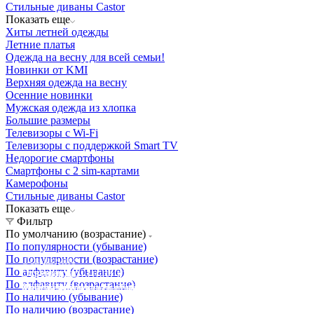
Стильные диваны Castor
Показать еще
Хиты летней одежды
Летние платья
Одежда на весну для всей семьи!
Новинки от KMI
Верхняя одежда на весну
Осенние новинки
Мужская одежда из хлопка
Большие размеры
Телевизоры с Wi-Fi
Телевизоры с поддержкой Smart TV
Недорогие смартфоны
Смартфоны с 2 sim-картами
Камерофоны
Стильные диваны Castor
Показать еще
Фильтр
По умолчанию (возрастание)
По популярности (убывание)
По популярности (возрастание)
Освещение
По алфавиту (убывание)
Освещение
Освещение
Освещение
СТРОИТЕЛЬНЫЙ ГИПЕРМАРКЕТ «ЛЕРУА
По алфавиту (возрастание)
Здания префектуры ТиНАО
Калужский завод путевых машин и гидроприводов
МЕРЛЕН»
Железнодорожный вокзал Арзамас-1
По наличию (убывание)
По наличию (возрастание)