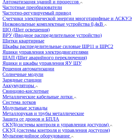
Автоматизация зданий и процессов
Частотные преобразователи
Частотно-регулируемый привод
Счетчики электрической энергии многотарифные и АСКУЭ
Низковольтные комплектные устройства 0,4кВ
ЩО (Щит освещения)
ВРУ (Вводное распределительное устройство)
Щитки квартирные
Шкафы распределительные силовые ШР11 и ШРС2
Ящики управления электродвигателями
ЩАП (Щит аварийного переключения)
Ящики и шкафы управления ЯУ ШУ
Решения автоматизации
Солнечные модули
Зарядные станции
Аккумуляторы
Свинцово-кислотные
Металлические кабельные лотки
Система лотков
Модульные эстакады
Металлорукав и трубы металлические
Защита от дронов и БПЛА
СКУД(системы контроля и управления доступом)
СКУД (системы контроля и управления доступом)
Мультимедийное оборудование