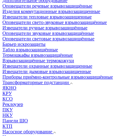
Дополнительное оборудование
Оповещатели речевые взрывозащищённые
Изделия коммутационные взрывозащищенные
Извещатели тепловые взрывозащищенные
Оповещатели свето-звуковые взрывозащищённые
Извещатели ручные взрывозащищённые
Оповещатели звуковые взрывозащищённые
Оповещатели световые взрывозащищённые
Барьер искрозащиты
Табло взрывозащищённые
Термошкафы взрывозащищённые
Взрывозащищённые термокожухи
Извещатели охранные взрывозащищенные
Извещатели дымовые взрывозащищенные
Приборы приёмно-контрольные взрывозащищённые
Трансформаторные подстанции
ЯКНО
КРУ
КСО
Реклоузер
ПКУ
НКУ
Панели ЩО
КТП
Насосное оборудование