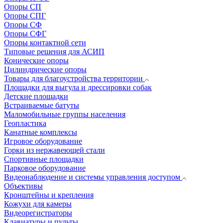
Опоры СП
Опоры СПГ
Опоры СФ
Опоры СФГ
Опоры контактной сети
Типовые решения для АСИП
Конические опоры
Цилиндрические опоры
Товары для благоустройства территории
Площадки для выгула и дрессировки собак
Детские площадки
Встраиваемые батуты
Маломобильные группы населения
Геопластика
Канатные комплексы
Игровое оборудование
Горки из нержавеющей стали
Спортивные площадки
Парковое оборудование
Видеонаблюдение и системы управления доступом
Объективы
Кронштейны и крепления
Кожухи для камеры
Видеорегистраторы
Клавиатуры и пульты