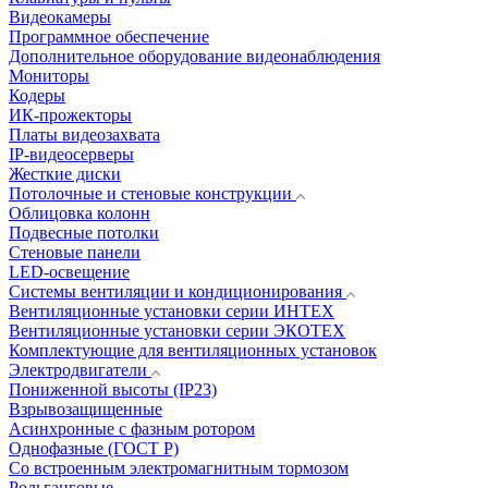
Видеокамеры
Программное обеспечение
Дополнительное оборудование видеонаблюдения
Мониторы
Кодеры
ИК-прожекторы
Платы видеозахвата
IP-видеосерверы
Жесткие диски
Потолочные и стеновые конструкции
Облицовка колонн
Подвесные потолки
Стеновые панели
LED-освещение
Системы вентиляции и кондиционирования
Вентиляционные установки серии ИНТЕХ
Вентиляционные установки серии ЭКОТЕХ
Комплектующие для вентиляционных установок
Электродвигатели
Пониженной высоты (IP23)
Взрывозащищенные
Асинхронные с фазным ротором
Однофазные (ГОСТ Р)
Со встроенным электромагнитным тормозом
Рольганговые