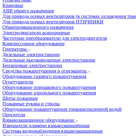
Крановые
АВВ общего назначения
Для привода осевых вентиляторов (в системах охлаждения тра
Для привода осевых вентиляторов ПТИЧНИКИ
Общепромышленного назначения
Электродвигатели асинхронные
Частотные преобразователи для электродвигателя
Компрессорное оборудование
Генераторы
Дизельные электростанции
Дизельные высоковольтные электростанции
Бензиновые электростанции
Средства пожаротушения и огнезащиты
Оборудование газового пожаротушения
Огнетушители
Оборудование порошкового пожаротушения
Оборудование аэрозольного пожаротушения
Щиты пожарные
Пожарные рукава и стволы
Оборудование пожаротушения тонкораспыленной водой
Оросители
Взрывозащищенное оборудование
Извещатели пламени взрывозащищённые
Системы видеонаблюдения взрывозащищенные