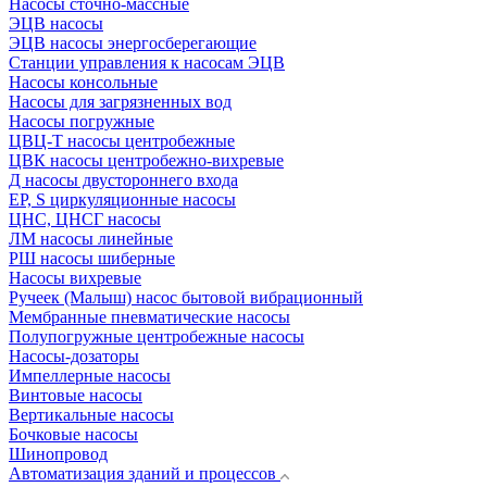
Насосы сточно-массные
ЭЦВ насосы
ЭЦВ насосы энергосберегающие
Станции управления к насосам ЭЦВ
Насосы консольные
Насосы для загрязненных вод
Насосы погружные
ЦВЦ-Т насосы центробежные
ЦВК насосы центробежно-вихревые
Д насосы двустороннего входа
EP, S циркуляционные насосы
ЦНС, ЦНСГ насосы
ЛМ насосы линейные
РШ насосы шиберные
Насосы вихревые
Ручеек (Малыш) насос бытовой вибрационный
Мембранные пневматические насосы
Полупогружные центробежные насосы
Насосы-дозаторы
Импеллерные насосы
Винтовые насосы
Вертикальные насосы
Бочковые насосы
Шинопровод
Автоматизация зданий и процессов