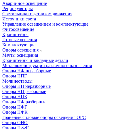
Аварийное освещение
Рециркуляторы
Светильники с датчиком движения
Источники света
Управление освещением и комплектующие
Фитоосвещение
Кронштейны
Готовые решения
Комплектующие
Опоры освещения
Мачты освещения
Кронштейны и закладные детали
Металлоконструкции различного назначения
Опоры НФ неразборные
Опоры НПГ
Молниеотводы
Опоры НП неразборные
Опоры НП разборные
Опоры НПК
Опоры НФ разборные
Опоры НФГ
Опоры НФК
Граненые силовые опоры освещения ОГС
Опоры ОНО
Опоры П-ФГ