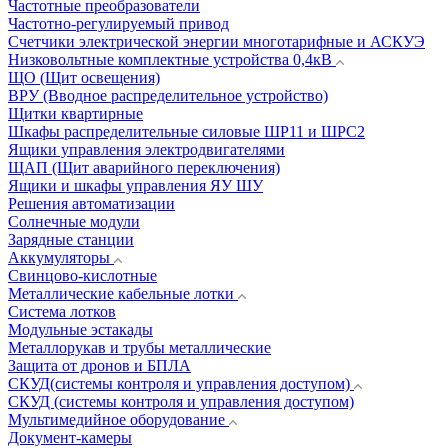
Частотные преобразователи
Частотно-регулируемый привод
Счетчики электрической энергии многотарифные и АСКУЭ
Низковольтные комплектные устройства 0,4кВ
ЩО (Щит освещения)
ВРУ (Вводное распределительное устройство)
Щитки квартирные
Шкафы распределительные силовые ШР11 и ШРС2
Ящики управления электродвигателями
ЩАП (Щит аварийного переключения)
Ящики и шкафы управления ЯУ ШУ
Решения автоматизации
Солнечные модули
Зарядные станции
Аккумуляторы
Свинцово-кислотные
Металлические кабельные лотки
Система лотков
Модульные эстакады
Металлорукав и трубы металлические
Защита от дронов и БПЛА
СКУД(системы контроля и управления доступом)
СКУД (системы контроля и управления доступом)
Мультимедийное оборудование
Документ-камеры