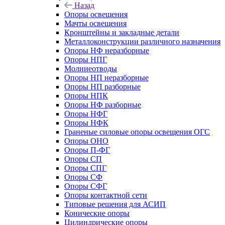
Назад
Опоры освещения
Мачты освещения
Кронштейны и закладные детали
Металлоконструкции различного назначения
Опоры НФ неразборные
Опоры НПГ
Молниеотводы
Опоры НП неразборные
Опоры НП разборные
Опоры НПК
Опоры НФ разборные
Опоры НФГ
Опоры НФК
Граненые силовые опоры освещения ОГС
Опоры ОНО
Опоры П-ФГ
Опоры СП
Опоры СПГ
Опоры СФ
Опоры СФГ
Опоры контактной сети
Типовые решения для АСИП
Конические опоры
Цилиндрические опоры