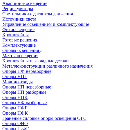
Аварийное освещение
Рециркуляторы
Светильники с датчиком движения
Источники света
Управление освещением и комплектующие
Фитоосвещение
Кронштейны
Готовые решения
Комплектующие
Опоры освещения
Мачты освещения
Кронштейны и закладные детали
Металлоконструкции различного назначения
Опоры НФ неразборные
Опоры НПГ
Молниеотводы
Опоры НП неразборные
Опоры НП разборные
Опоры НПК
Опоры НФ разборные
Опоры НФГ
Опоры НФК
Граненые силовые опоры освещения ОГС
Опоры ОНО
Опоры П-ФГ