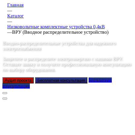
Главная
—
Каталог
—
Низковольтные комплектные устройства 0,4кВ
—
ВРУ (Вводное распределительное устройство)
Вводно-распределительные устройства для надежного
электроснабжения
Защитите и распределите электроэнергию с нашими ВРУ.
Оставьте заявку и получите профессиональную консультацию
по выбору оборудования.
Бесплатная
Аудит проекта
Бесплатная консультация
консультация