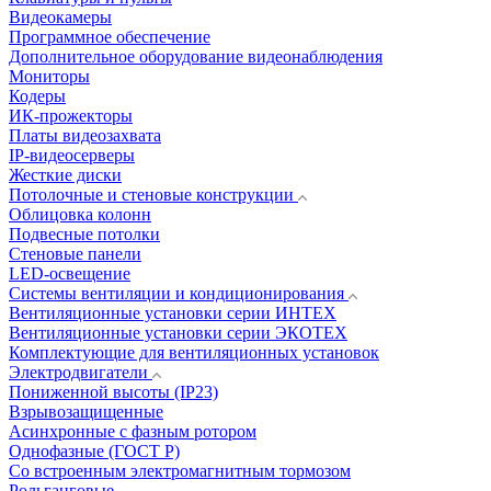
Видеокамеры
Программное обеспечение
Дополнительное оборудование видеонаблюдения
Мониторы
Кодеры
ИК-прожекторы
Платы видеозахвата
IP-видеосерверы
Жесткие диски
Потолочные и стеновые конструкции
Облицовка колонн
Подвесные потолки
Стеновые панели
LED-освещение
Системы вентиляции и кондиционирования
Вентиляционные установки серии ИНТЕХ
Вентиляционные установки серии ЭКОТЕХ
Комплектующие для вентиляционных установок
Электродвигатели
Пониженной высоты (IP23)
Взрывозащищенные
Асинхронные с фазным ротором
Однофазные (ГОСТ Р)
Со встроенным электромагнитным тормозом
Рольганговые