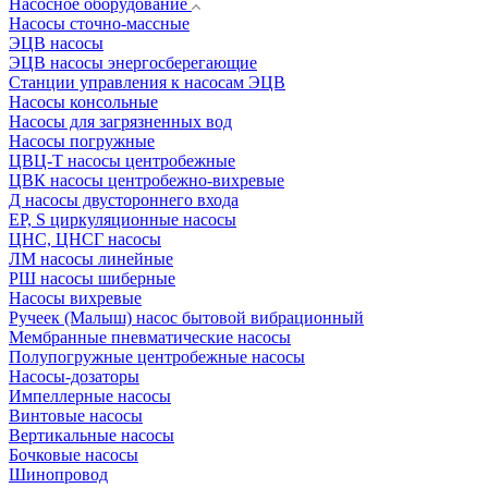
Насосное оборудование
Насосы сточно-массные
ЭЦВ насосы
ЭЦВ насосы энергосберегающие
Станции управления к насосам ЭЦВ
Насосы консольные
Насосы для загрязненных вод
Насосы погружные
ЦВЦ-Т насосы центробежные
ЦВК насосы центробежно-вихревые
Д насосы двустороннего входа
EP, S циркуляционные насосы
ЦНС, ЦНСГ насосы
ЛМ насосы линейные
РШ насосы шиберные
Насосы вихревые
Ручеек (Малыш) насос бытовой вибрационный
Мембранные пневматические насосы
Полупогружные центробежные насосы
Насосы-дозаторы
Импеллерные насосы
Винтовые насосы
Вертикальные насосы
Бочковые насосы
Шинопровод