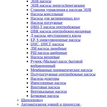
ЭЦВ насосы
ЭЦВ насосы энергосберегающие
Станции управления к насосам ЭЦВ
Насосы консольные
Насосы для загрязненных вод
Насосы погружные
ЦВЦ-Т насосы центробежные
ЦВК насосы центробежно-вихревые
Д насосы двустороннего входа
EP, S циркуляционные насосы
ЦНС, ЦНСГ насосы
ЛМ насосы линейные
РШ насосы шиберные
Насосы вихревые
Ручеек (Малыш) насос бытовой
вибрационный
Мембранные пневматические насосы
Полупогружные центробежные насосы
Насосы-дозаторы
Импеллерные насосы
Винтовые насосы
Вертикальные насосы
Бочковые насосы
Шинопровод
Автоматизация зданий и процессов