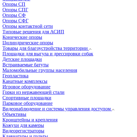
Опоры СП
Опоры СПГ
Опоры СФ
Опоры СФГ
Опоры контактной сети
Типовые решения для АСИП
Конические опоры
Цилиндрические опоры
Товары для благоустройства территории
Площадки для выгула и дрессировки собак
Детские площадки
Встраиваемые батуты
Маломобильные группы населения
Геопластика
Канатные комплексы
Игровое оборудование
Горки из нержавеющей стали
Спортивные площадки
Парковое оборудование
Видеонаблюдение и системы управления доступом
Объективы
Кронштейны и крепления
Кожухи для камеры
Видеорегистраторы
Клавиатуры и пульты