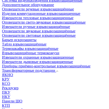
Системы видеонаблюдения взрывозащищенные
Дополнительное оборудование
Оповещатели речевые взрывозащищённые
Изделия коммутационные взрывозащищенные
Извещатели тепловые взрывозащищенные
Оповещатели свето-звуковые взрывозащищённые
Извещатели ручные взрывозащищённые
Оповещатели звуковые взрывозащищённые
Оповещатели световые взрывозащищённые
Барьер искрозащиты
Табло взрывозащищённые
Термошкафы взрывозащищённые
Взрывозащищённые термокожухи
Извещатели охранные взрывозащищенные
Извещатели дымовые взрывозащищенные
Приборы приёмно-контрольные взрывозащищённые
Трансформаторные подстанции
ЯКНО
КРУ
КСО
Реклоузер
ПКУ
НКУ
Панели ЩО
КТП