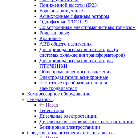
Пониженной высоты (IP23)
Взрывозащищенные
Асинхронные с фазным ротором
Однофазные (ГОСТ Р)
Со встроенным электромагнитным тормозом
Рольганговые
Крановые
АВВ общего назначения
Для привода осевых вентиляторов (в
системах охлаждения трансформаторов)
Для привода осевых вентиляторов
ПТИЧНИКИ
Общепромышленного назначения
Электродвигатели асинхронные
Частотные преобразователи для
электродвигателя
Компрессорное оборудование
Генераторы
Назад
Генераторы
Дизельные электростанции
Дизельные высоковольтные электростанции
Бензиновые электростанции
Средства пожаротушения и огнезащиты