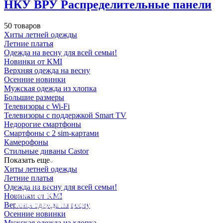
НКУ ВРУ Распределительные панели
50 товаров
Хиты летней одежды
Летние платья
Одежда на весну для всей семьи!
Новинки от KMI
Верхняя одежда на весну
Осенние новинки
Мужская одежда из хлопка
Большие размеры
Телевизоры с Wi-Fi
Телевизоры с поддержкой Smart TV
Недорогие смартфоны
Смартфоны с 2 sim-картами
Камерофоны
Стильные диваны Castor
Показать еще
Хиты летней одежды
Летние платья
Освещение
Одежда на весну для всей семьи!
Освещение
Освещение
Освещение
СТРОИТЕЛЬНЫЙ ГИПЕРМАРКЕТ «ЛЕРУА
Новинки от KMI
Здания префектуры ТиНАО
Калужский завод путевых машин и гидроприводов
МЕРЛЕН»
Железнодорожный вокзал Арзамас-1
Верхняя одежда на весну
Осенние новинки
Мужская одежда из хлопка