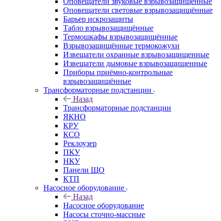
Оповещатели звуковые взрывозащищённые
Оповещатели световые взрывозащищённые
Барьер искрозащиты
Табло взрывозащищённые
Термошкафы взрывозащищённые
Взрывозащищённые термокожухи
Извещатели охранные взрывозащищенные
Извещатели дымовые взрывозащищенные
Приборы приёмно-контрольные
взрывозащищённые
Трансформаторные подстанции
Назад
Трансформаторные подстанции
ЯКНО
КРУ
КСО
Реклоузер
ПКУ
НКУ
Панели ЩО
КТП
Насосное оборудование
Назад
Насосное оборудование
Насосы сточно-массные