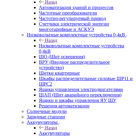
Назад
Автоматизация зданий и процессов
Частотные преобразователи
Частотно-регулируемый привод
Счетчики электрической энергии
многотарифные и АСКУЭ
Низковольтные комплектные устройства 0,4кВ
Назад
Низковольтные комплектные устройства
0,4кВ
ЩО (Щит освещения)
ВРУ (Вводное распределительное
устройство)
Щитки квартирные
Шкафы распределительные силовые ШР11 и
ШРС2
Ящики управления электродвигателями
ЩАП (Щит аварийного переключения)
Ящики и шкафы управления ЯУ ШУ
Решения автоматизации
Солнечные модули
Зарядные станции
Аккумуляторы
Назад
Аккумуляторы