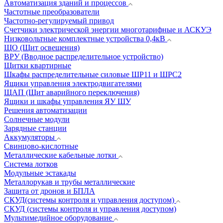
Автоматизация зданий и процессов
Частотные преобразователи
Частотно-регулируемый привод
Счетчики электрической энергии многотарифные и АСКУЭ
Низковольтные комплектные устройства 0,4кВ
ЩО (Щит освещения)
ВРУ (Вводное распределительное устройство)
Щитки квартирные
Шкафы распределительные силовые ШР11 и ШРС2
Ящики управления электродвигателями
ЩАП (Щит аварийного переключения)
Ящики и шкафы управления ЯУ ШУ
Решения автоматизации
Солнечные модули
Зарядные станции
Аккумуляторы
Свинцово-кислотные
Металлические кабельные лотки
Система лотков
Модульные эстакады
Металлорукав и трубы металлические
Защита от дронов и БПЛА
СКУД(системы контроля и управления доступом)
СКУД (системы контроля и управления доступом)
Мультимедийное оборудование